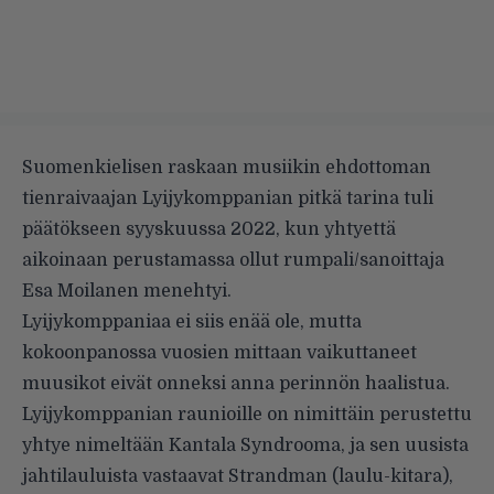
Suomenkielisen raskaan musiikin ehdottoman
tienraivaajan Lyijykomppanian pitkä tarina tuli
päätökseen syyskuussa 2022, kun yhtyettä
aikoinaan perustamassa ollut rumpali/sanoittaja
Esa Moilanen menehtyi.
Lyijykomppaniaa ei siis enää ole, mutta
kokoonpanossa vuosien mittaan vaikuttaneet
muusikot eivät onneksi anna perinnön haalistua.
Lyijykomppanian raunioille on nimittäin perustettu
yhtye nimeltään
Kantala Syndrooma
, ja sen uusista
jahtilauluista vastaavat Strandman (laulu-kitara),