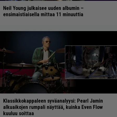
Neil Young julkaisee uuden albumin –
ensimaistiaisella mittaa 11 minuuttia
Klassikkokappaleen syväanalyysi: Pearl Jamin
alkuaikojen rumpali näyttää, kuinka Even Flow
kuuluu soittaa