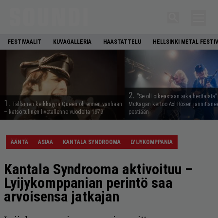
FESTIVAALIT
KUVAGALLERIA
HAASTATTELU
HELLSINKI METAL FESTI
2.
”Se oli oikeastaan aika herttaista”
1.
Tällainen keikkajyrä Queen oli ennen vanhaan
McKagan kertoo Axl Rosen jännittäne
– katso tulinen livetallenne vuodelta 1979
pestiään
ÄÄNTÄ
ASIAA
KANTALA SYNDROOMA
LYIJYKOMPPANIA
Kantala Syndrooma aktivoituu –
Lyijykomppanian perintö saa
arvoisensa jatkajan