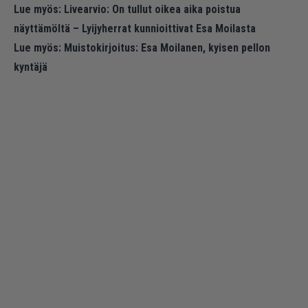
Lue myös:
Livearvio: On tullut oikea aika poistua
näyttämöltä – Lyijyherrat kunnioittivat Esa Moilasta
Lue myös:
Muistokirjoitus: Esa Moilanen, kyisen pellon
kyntäjä