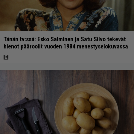
Tänän tv:ssä: Esko Salminen ja Satu Silvo tekevät
hienot pääroolit vuoden 1984 menestyselokuvassa