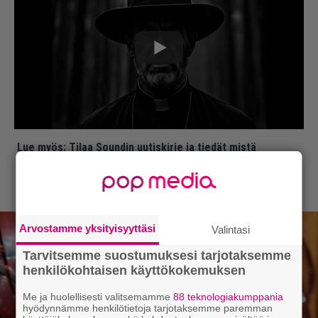
Lue myös:
Tilaa Soundin uutiskirje ja tiedät mistä
kahvitauolla puhutaan! Nappaa ajankohtaiset musiikin
uutiset ja puheenaiheet suoraan sähköpostiin tästä.
Arvostamme yksityisyyttäsi
Valintasi
Tarvitsemme suostumuksesi tarjotaksemme
henkilökohtaisen käyttökokemuksen
Me ja huolellisesti valitsemamme
88 teknologiakumppania
hyödynnämme henkilötietoja tarjotaksemme paremman