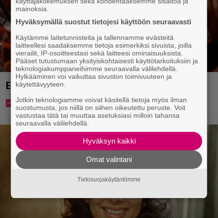
käyttäjäkokemuksen sekä kohdentaaksemme sisältöä ja
mainoksia.
Hyväksymällä suostut tietojesi käyttöön seuraavasti
Käytämme laitetunnisteita ja tallennamme evästeitä
laitteellesi saadaksemme tietoja esimerkiksi sivuista, joilla
vierailit, IP-osoitteestasi sekä laitteesi ominaisuuksista.
Pääset tutustumaan yksityiskohtaisesti käyttötarkoituksiin ja
teknologiakumppaneihimme seuraavalla välilehdellä.
Hylkääminen voi vaikuttaa sivuston toimivuuteen ja
Eurojackpotista 80 000 euroa Suomeen – tänne
käytettävyyteen.
Jotkin teknologiamme voivat käsitellä tietoja myös ilman
suostumusta, jos niillä on siihen oikeutettu peruste. Voit
vastustaa tätä tai muuttaa asetuksiasi milloin tahansa
seuraavalla välilehdellä.
Hyväksyn kaikki
Omat valintani
Tietosuojakäytäntömme