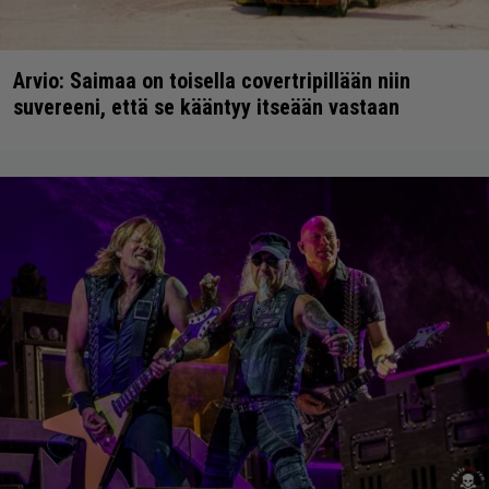
Arvio: Saimaa on toisella covertripillään niin
suvereeni, että se kääntyy itseään vastaan