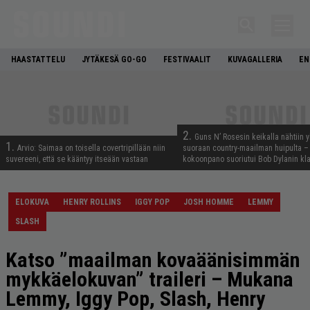
HAASTATTELU
JYTÄKESÄ GO-GO
FESTIVAALIT
KUVAGALLERIA
EN
2.
Guns N’ Rosesin keikalla nähtiin y
1.
Arvio: Saimaa on toisella covertripillään niin
suoraan country-maailman huipulta –
suvereeni, että se kääntyy itseään vastaan
kokoonpano suoriutui Bob Dylanin kl
ELOKUVA
HENRY ROLLINS
IGGY POP
JOSH HOMME
LEMMY
SLASH
Katso ”maailman kovaäänisimmän
mykkäelokuvan” traileri – Mukana
Lemmy, Iggy Pop, Slash, Henry