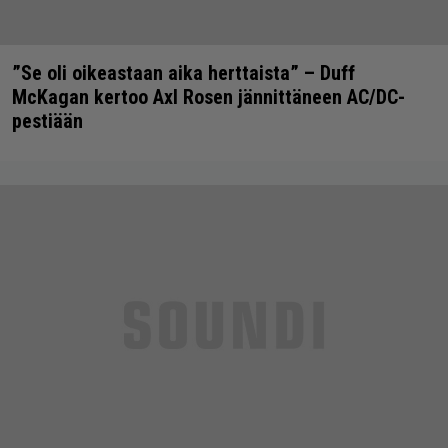
”Se oli oikeastaan aika herttaista” – Duff
McKagan kertoo Axl Rosen jännittäneen AC/DC-
pestiään