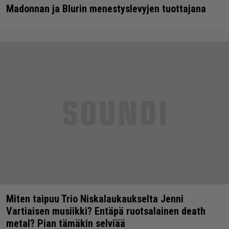
Madonnan ja Blurin menestyslevyjen tuottajana
Miten taipuu Trio Niskalaukaukselta Jenni
Vartiaisen musiikki? Entäpä ruotsalainen death
metal? Pian tämäkin selviää