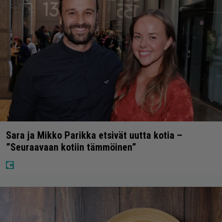
Sara ja Mikko Parikka etsivät uutta kotia –
”Seuraavaan kotiin tämmöinen”