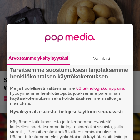
Arvostamme yksityisyyttäsi
Valintasi
Tarvitsemme suostumuksesi tarjotaksemme
henkilökohtaisen käyttökokemuksen
Syötkö perunoita näin? Tutkijat löysivät yhteyden
vakavaan kansansairauteen
Me ja huolellisesti valitsemamme
88 teknologiakumppania
hyödynnämme henkilötietoja tarjotaksemme paremman
käyttäjäkokemuksen sekä kohdentaaksemme sisältöä ja
mainoksia.
Hyväksymällä suostut tietojesi käyttöön seuraavasti
Käytämme laitetunnisteita ja tallennamme evästeitä
laitteellesi saadaksemme tietoja esimerkiksi sivuista, joilla
vierailit, IP-osoitteestasi sekä laitteesi ominaisuuksista.
Pääset tutustumaan yksityiskohtaisesti käyttötarkoituksiin ja