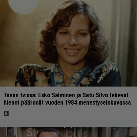
Tänän tv:ssä: Esko Salminen ja Satu Silvo tekevät
hienot pääroolit vuoden 1984 menestyselokuvassa