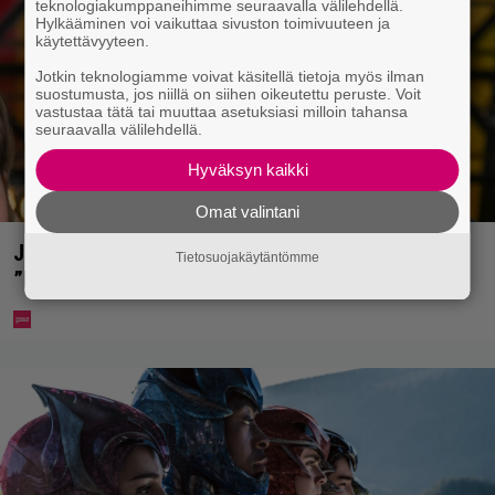
teknologiakumppaneihimme seuraavalla välilehdellä.
Hylkääminen voi vaikuttaa sivuston toimivuuteen ja
käytettävyyteen.
Jotkin teknologiamme voivat käsitellä tietoja myös ilman
suostumusta, jos niillä on siihen oikeutettu peruste. Voit
vastustaa tätä tai muuttaa asetuksiasi milloin tahansa
seuraavalla välilehdellä.
Hyväksyn kaikki
Omat valintani
Jani Sievinen kokosi lapsikatraansa yhteen –
Tietosuojakäytäntömme
”Minun suurin perintöni heille”