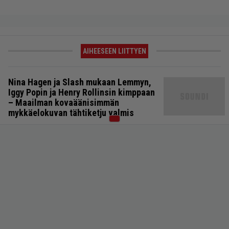
AIHEESEEN LIITTYEN
Nina Hagen ja Slash mukaan Lemmyn,
Iggy Popin ja Henry Rollinsin kimppaan
– Maailman kovaäänisimmän
mykkäelokuvan tähtiketju valmis