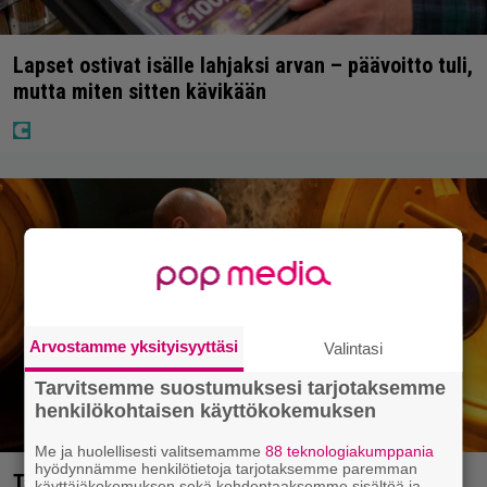
Lapset ostivat isälle lahjaksi arvan – päävoitto tuli,
mutta miten sitten kävikään
Arvostamme yksityisyyttäsi
Valintasi
Tarvitsemme suostumuksesi tarjotaksemme
henkilökohtaisen käyttökokemuksen
Me ja huolellisesti valitsemamme
88 teknologiakumppania
hyödynnämme henkilötietoja tarjotaksemme paremman
Tänään tv:ssä: Vuoden 2023 megaelokuva luottaa
käyttäjäkokemuksen sekä kohdentaaksemme sisältöä ja