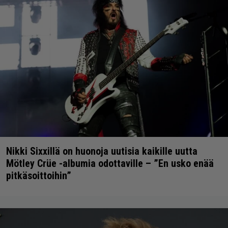
Nikki Sixxillä on huonoja uutisia kaikille uutta
Mötley Crüe -albumia odottaville – ”En usko enää
pitkäsoittoihin”