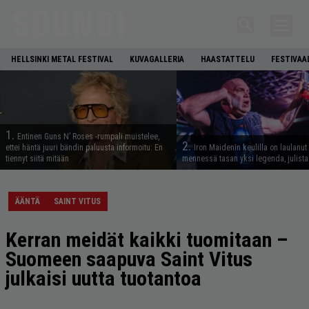
HELLSINKI METAL FESTIVAL
KUVAGALLERIA
HAASTATTELU
FESTIVAA
1.
Entinen Guns N’ Roses -rumpali muistelee,
2.
ettei häntä juuri bändin paluusta informoitu: En
Iron Maidenin keulilla on laulanut
tiennyt siitä mitään
mennessä tasan yksi legenda, julistaa
ÄÄNTÄ
SAINT VITUS
Kerran meidät kaikki tuomitaan –
Suomeen saapuva Saint Vitus
julkaisi uutta tuotantoa