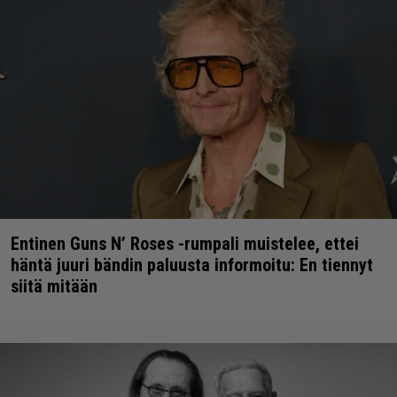
Entinen Guns N’ Roses -rumpali muistelee, ettei
häntä juuri bändin paluusta informoitu: En tiennyt
siitä mitään