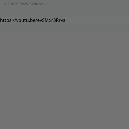
21.3.2019 15:25
Saku Schildt
https://youtu.be/evSMxr3Rrvs