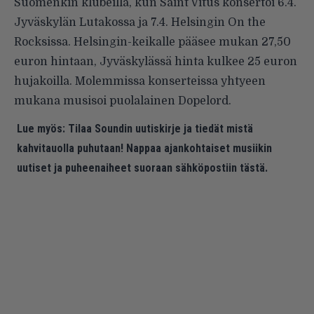
Suomenkin klubeilla, kun Saint Vitus konsertoi 6.4.
Jyväskylän Lutakossa ja 7.4. Helsingin On the
Rocksissa. Helsingin-keikalle pääsee mukan 27,50
euron hintaan, Jyväskylässä hinta kulkee 25 euron
hujakoilla. Molemmissa konserteissa yhtyeen
mukana musisoi puolalainen Dopelord.
Lue myös:
Tilaa Soundin uutiskirje ja tiedät mistä
kahvitauolla puhutaan! Nappaa ajankohtaiset musiikin
uutiset ja puheenaiheet suoraan sähköpostiin tästä.