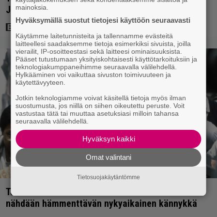
mainoksia.
Jason Stathamin karismaan
Hyväksymällä suostut tietojesi käyttöön seuraavasti
Käytämme laitetunnisteita ja tallennamme evästeitä
laitteellesi saadaksemme tietoja esimerkiksi sivuista, joilla
vierailit, IP-osoitteestasi sekä laitteesi ominaisuuksista.
Pääset tutustumaan yksityiskohtaisesti käyttötarkoituksiin ja
teknologiakumppaneihimme seuraavalla välilehdellä.
Hylkääminen voi vaikuttaa sivuston toimivuuteen ja
käytettävyyteen.
Jotkin teknologiamme voivat käsitellä tietoja myös ilman
suostumusta, jos niillä on siihen oikeutettu peruste. Voit
vastustaa tätä tai muuttaa asetuksiasi milloin tahansa
seuraavalla välilehdellä.
Hyväksyn kaikki
Omat valintani
Tietosuojakäytäntömme
Tänään tv:ssä: Vuoden 1997 Bond-leffassa
nähdään hämmenttävän nykyaikainen kännykkä