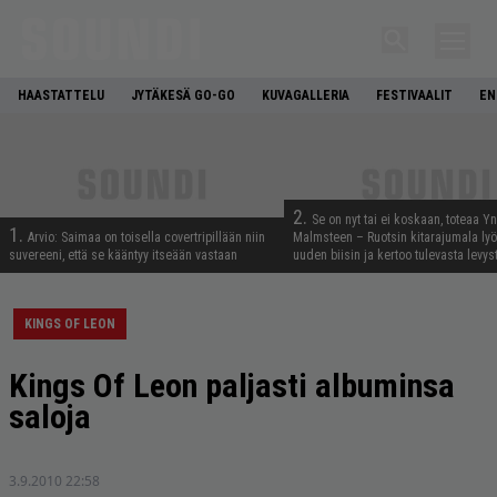
HAASTATTELU
JYTÄKESÄ GO-GO
KUVAGALLERIA
FESTIVAALIT
EN
2.
Se on nyt tai ei koskaan, toteaa Y
1.
Arvio: Saimaa on toisella covertripillään niin
Malmsteen – Ruotsin kitarajumala ly
suvereeni, että se kääntyy itseään vastaan
uuden biisin ja kertoo tulevasta levys
KINGS OF LEON
Kings Of Leon paljasti albuminsa
saloja
3.9.2010 22:58