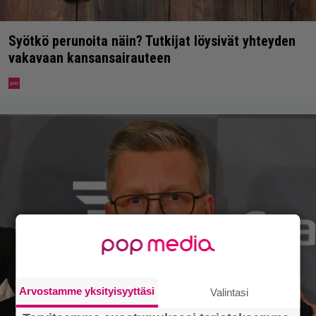
Syötkö perunoita näin? Tutkijat löysivät yhteyden
vakavaan kansansairauteen
Arvostamme yksityisyyttäsi
Valintasi