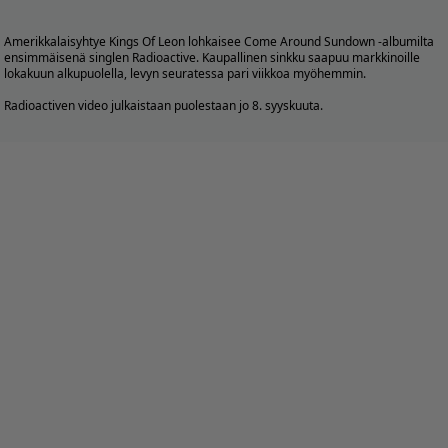
Amerikkalaisyhtye Kings Of Leon lohkaisee Come Around Sundown -albumilta
ensimmäisenä singlen Radioactive. Kaupallinen sinkku saapuu markkinoille
lokakuun alkupuolella, levyn seuratessa pari viikkoa myöhemmin.
Radioactiven video julkaistaan puolestaan jo 8. syyskuuta.