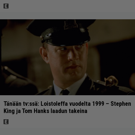
Tänään tv:ssä: Loistoleffa vuodelta 1999 – Stephen
King ja Tom Hanks laadun takeina