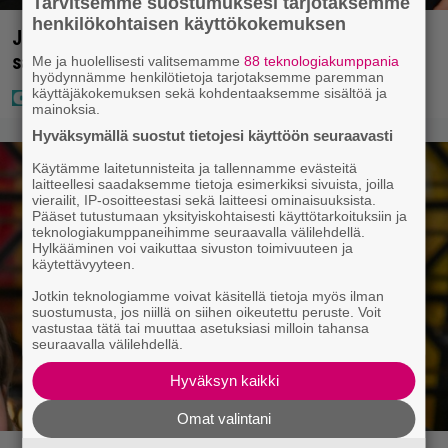
Tarvitsemme suostumuksesi tarjotaksemme
henkilökohtaisen käyttökokemuksen
Jani Sieviseltä harvinainen kuva – ”Kaikki lapset
samaan aikaan”
Me ja huolellisesti valitsemamme
88 teknologiakumppania
hyödynnämme henkilötietoja tarjotaksemme paremman
käyttäjäkokemuksen sekä kohdentaaksemme sisältöä ja
mainoksia.
Hyväksymällä suostut tietojesi käyttöön seuraavasti
Käytämme laitetunnisteita ja tallennamme evästeitä
laitteellesi saadaksemme tietoja esimerkiksi sivuista, joilla
vierailit, IP-osoitteestasi sekä laitteesi ominaisuuksista.
Pääset tutustumaan yksityiskohtaisesti käyttötarkoituksiin ja
teknologiakumppaneihimme seuraavalla välilehdellä.
Hylkääminen voi vaikuttaa sivuston toimivuuteen ja
käytettävyyteen.
Jotkin teknologiamme voivat käsitellä tietoja myös ilman
suostumusta, jos niillä on siihen oikeutettu peruste. Voit
vastustaa tätä tai muuttaa asetuksiasi milloin tahansa
seuraavalla välilehdellä.
Hyväksyn kaikki
Omat valintani