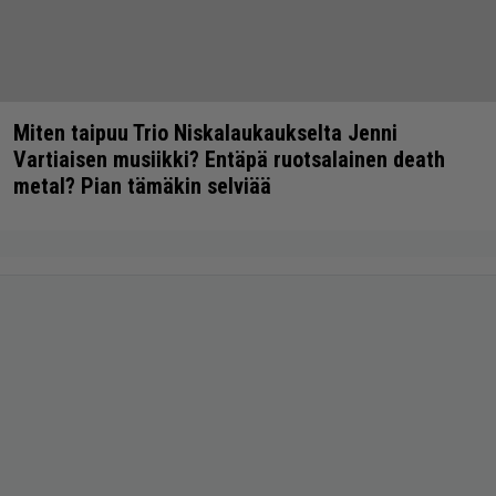
Miten taipuu Trio Niskalaukaukselta Jenni
Vartiaisen musiikki? Entäpä ruotsalainen death
metal? Pian tämäkin selviää