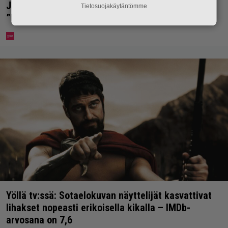
Jani Sievinen kokosi lapsikatraansa yhteen –
Tietosuojakäytäntömme
”Minun suurin perintöni heille”
Yöllä tv:ssä: Sotaelokuvan näyttelijät kasvattivat
lihakset nopeasti erikoisella kikalla – IMDb-
arvosana on 7,6