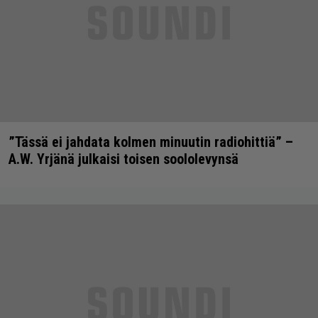
”Tässä ei jahdata kolmen minuutin radiohittiä” –
A.W. Yrjänä julkaisi toisen soololevynsä