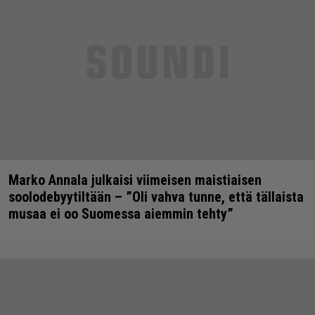
Marko Annala julkaisi viimeisen maistiaisen
soolodebyytiltään – ”Oli vahva tunne, että tällaista
musaa ei oo Suomessa aiemmin tehty”