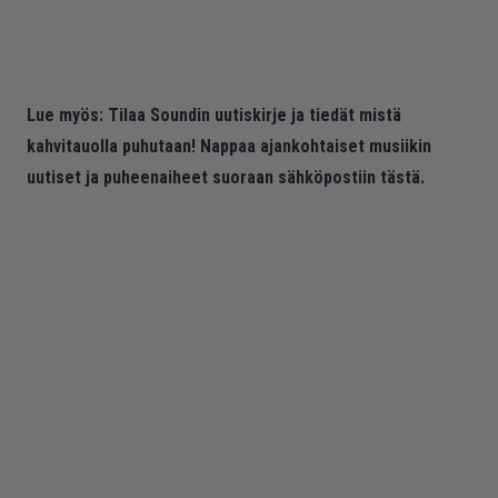
Lue myös:
Tilaa Soundin uutiskirje ja tiedät mistä
kahvitauolla puhutaan! Nappaa ajankohtaiset musiikin
uutiset ja puheenaiheet suoraan sähköpostiin tästä.