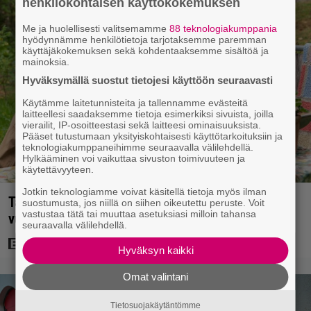
henkilökohtaisen käyttökokemuksen
Me ja huolellisesti valitsemamme
88 teknologiakumppania
hyödynnämme henkilötietoja tarjotaksemme paremman
käyttäjäkokemuksen sekä kohdentaaksemme sisältöä ja
mainoksia.
Hyväksymällä suostut tietojesi käyttöön seuraavasti
Käytämme laitetunnisteita ja tallennamme evästeitä
laitteellesi saadaksemme tietoja esimerkiksi sivuista, joilla
vierailit, IP-osoitteestasi sekä laitteesi ominaisuuksista.
Pääset tutustumaan yksityiskohtaisesti käyttötarkoituksiin ja
teknologiakumppaneihimme seuraavalla välilehdellä.
Hylkääminen voi vaikuttaa sivuston toimivuuteen ja
käytettävyyteen.
Jotkin teknologiamme voivat käsitellä tietoja myös ilman
Tänään tv:ssä: Koskettava kotimainen elokuva
suostumusta, jos niillä on siihen oikeutettu peruste. Voit
vastustaa tätä tai muuttaa asetuksiasi milloin tahansa
vuodelta 2020 – ”Tehty isolla sydämellä”
seuraavalla välilehdellä.
Hyväksyn kaikki
Omat valintani
Tietosuojakäytäntömme