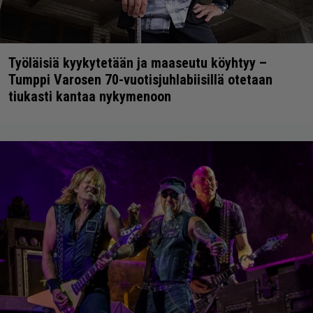
Työläisiä kyykytetään ja maaseutu köyhtyy –
Tumppi Varosen 70-vuotisjuhlabiisillä otetaan
tiukasti kantaa nykymenoon