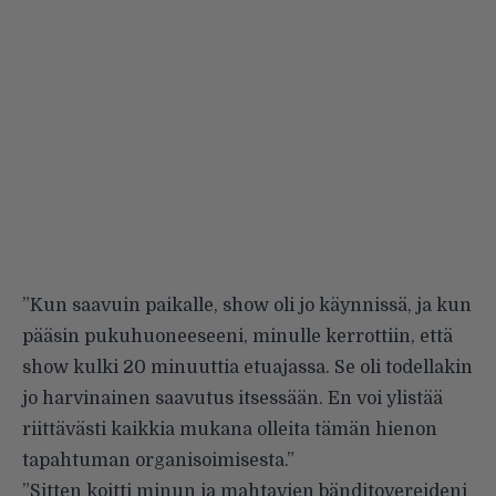
”Kun saavuin paikalle, show oli jo käynnissä, ja kun
pääsin pukuhuoneeseeni, minulle kerrottiin, että
show kulki 20 minuuttia etuajassa. Se oli todellakin
jo harvinainen saavutus itsessään. En voi ylistää
riittävästi kaikkia mukana olleita tämän hienon
tapahtuman organisoimisesta.”
”Sitten koitti minun ja mahtavien bänditovereideni