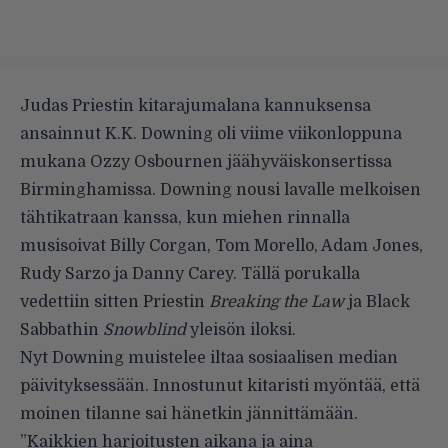
Judas Priestin kitarajumalana kannuksensa
ansainnut K.K. Downing oli viime viikonloppuna
mukana Ozzy Osbournen jäähyväiskonsertissa
Birminghamissa. Downing nousi lavalle melkoisen
tähtikatraan kanssa, kun miehen rinnalla
musisoivat Billy Corgan, Tom Morello, Adam Jones,
Rudy Sarzo ja Danny Carey. Tällä porukalla
vedettiin sitten Priestin
Breaking the Law
ja Black
Sabbathin
Snowblind
yleisön iloksi.
Nyt Downing muistelee iltaa sosiaalisen median
päivityksessään. Innostunut kitaristi myöntää, että
moinen tilanne sai hänetkin jännittämään.
”Kaikkien harjoitusten aikana ja aina