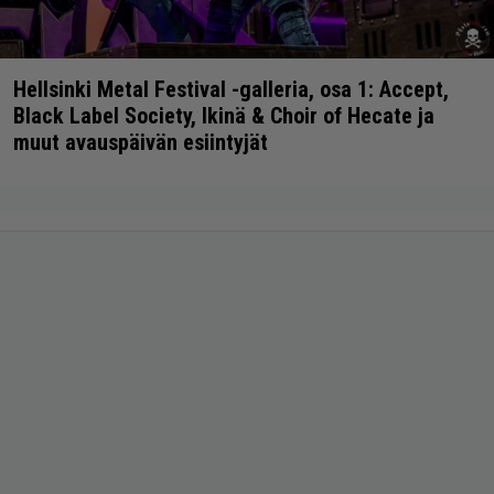
Hellsinki Metal Festival -galleria, osa 1: Accept,
Black Label Society, Ikinä & Choir of Hecate ja
muut avauspäivän esiintyjät