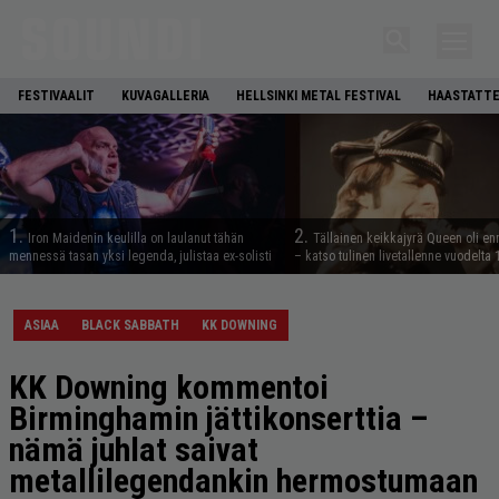
FESTIVAALIT
KUVAGALLERIA
HELLSINKI METAL FESTIVAL
HAASTATTE
1.
2.
Iron Maidenin keulilla on laulanut tähän
Tällainen keikkajyrä Queen oli e
mennessä tasan yksi legenda, julistaa ex-solisti
– katso tulinen livetallenne vuodelta
ASIAA
BLACK SABBATH
KK DOWNING
KK Downing kommentoi
Birminghamin jättikonserttia –
nämä juhlat saivat
metallilegendankin hermostumaan