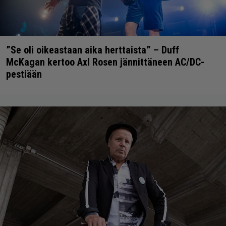
”Se oli oikeastaan aika herttaista” – Duff
McKagan kertoo Axl Rosen jännittäneen AC/DC-
pestiään