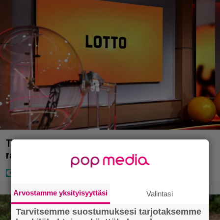
Täällä pelattiin lauantain Loton ja Jokerin isot
rahat – Tokmannilla, ABC:lla, netissä…
Arvostamme yksityisyyttäsi
Valintasi
Tarvitsemme suostumuksesi tarjotaksemme