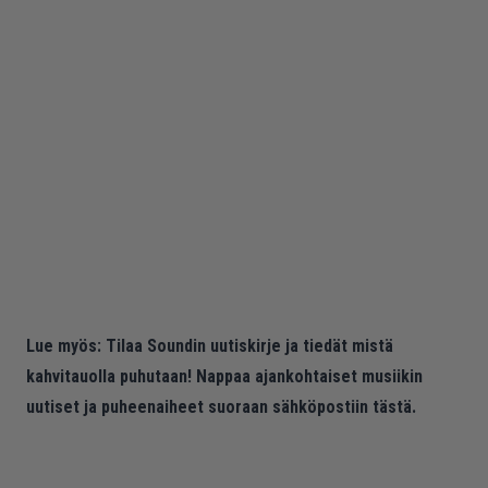
Lue myös:
Tilaa Soundin uutiskirje ja tiedät mistä
kahvitauolla puhutaan! Nappaa ajankohtaiset musiikin
uutiset ja puheenaiheet suoraan sähköpostiin tästä.