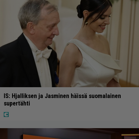
IS: Hjalliksen ja Jasminen häissä suomalainen
supertähti