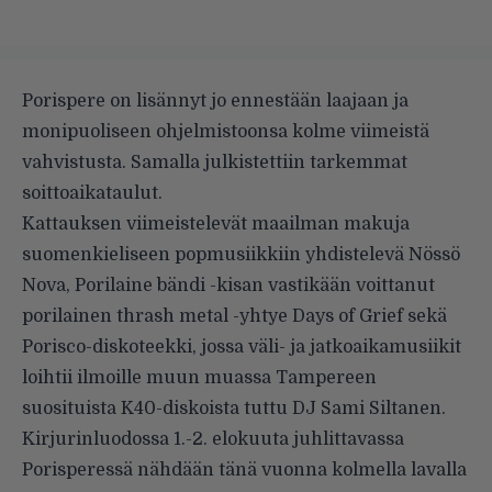
Porispere on lisännyt jo ennestään laajaan ja
monipuoliseen ohjelmistoonsa kolme viimeistä
vahvistusta. Samalla julkistettiin tarkemmat
soittoaikataulut.
Kattauksen viimeistelevät maailman makuja
suomenkieliseen popmusiikkiin yhdistelevä Nössö
Nova, Porilaine bändi -kisan vastikään voittanut
porilainen thrash metal -yhtye Days of Grief sekä
Porisco-diskoteekki, jossa väli- ja jatkoaikamusiikit
loihtii ilmoille muun muassa Tampereen
suosituista K40-diskoista tuttu DJ Sami Siltanen.
Kirjurinluodossa 1.-2. elokuuta juhlittavassa
Porisperessä nähdään tänä vuonna kolmella lavalla