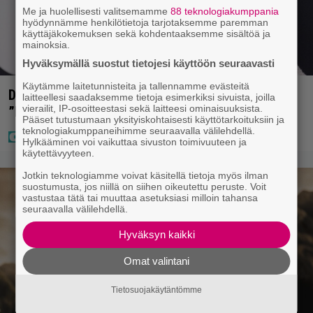
Me ja huolellisesti valitsemamme
88 teknologiakumppania
hyödynnämme henkilötietoja tarjotaksemme paremman
käyttäjäkokemuksen sekä kohdentaaksemme sisältöä ja
mainoksia.
Hyväksymällä suostut tietojesi käyttöön seuraavasti
Käytämme laitetunnisteita ja tallennamme evästeitä
Diandra julkaisi upeita kuvia Helsingistä –
laitteellesi saadaksemme tietoja esimerkiksi sivuista, joilla
vierailit, IP-osoitteestasi sekä laitteesi ominaisuuksista.
”Puitteet kohdillaan”
Pääset tutustumaan yksityiskohtaisesti käyttötarkoituksiin ja
teknologiakumppaneihimme seuraavalla välilehdellä.
Hylkääminen voi vaikuttaa sivuston toimivuuteen ja
käytettävyyteen.
Jotkin teknologiamme voivat käsitellä tietoja myös ilman
suostumusta, jos niillä on siihen oikeutettu peruste. Voit
vastustaa tätä tai muuttaa asetuksiasi milloin tahansa
seuraavalla välilehdellä.
Hyväksyn kaikki
Omat valintani
Tietosuojakäytäntömme