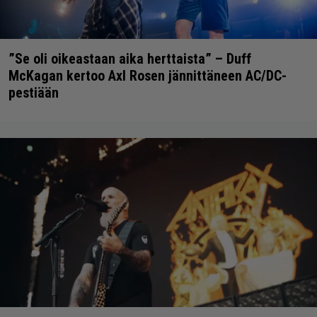
”Se oli oikeastaan aika herttaista” – Duff
McKagan kertoo Axl Rosen jännittäneen AC/DC-
pestiään