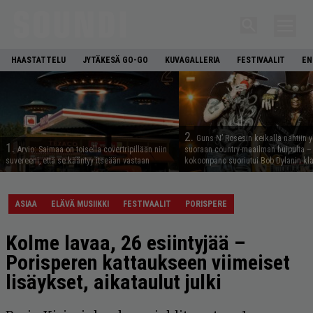
HAASTATTELU
JYTÄKESÄ GO-GO
KUVAGALLERIA
FESTIVAALIT
EN
2.
Guns N’ Rosesin keikalla nähtiin y
1.
Arvio: Saimaa on toisella covertripillään niin
suoraan country-maailman huipulta –
suvereeni, että se kääntyy itseään vastaan
kokoonpano suoriutui Bob Dylanin kl
ASIAA
ELÄVÄ MUSIIKKI
FESTIVAALIT
PORISPERE
Kolme lavaa, 26 esiintyjää –
Porisperen kattaukseen viimeiset
lisäykset, aikataulut julki