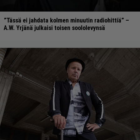
”Tässä ei jahdata kolmen minuutin radiohittiä” –
A.W. Yrjänä julkaisi toisen soololevynsä