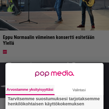
Eppu Normaalin viimeinen konsertti esitetään
Ylellä
Arvostamme yksityisyyttäsi
Valintasi
Tarvitsemme suostumuksesi tarjotaksemme
henkilökohtaisen käyttökokemuksen