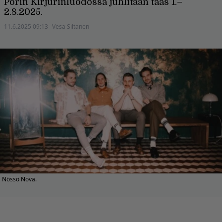
Porin Kirjurinluodossa juhlitaan taas 1.–
2.8.2025.
11.6.2025 09:13
Vesa Siltanen
Nössö Nova.