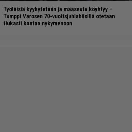
Työläisiä kyykytetään ja maaseutu köyhtyy –
Tumppi Varosen 70-vuotisjuhlabiisillä otetaan
tiukasti kantaa nykymenoon