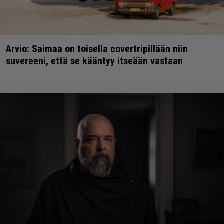
Arvio: Saimaa on toisella covertripillään niin
suvereeni, että se kääntyy itseään vastaan