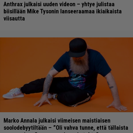
Anthrax julkaisi uuden videon – yhtye julistaa
biisillään Mike Tysonin lanseeraamaa ikiaikaista
viisautta
Marko Annala julkaisi viimeisen maistiaisen
soolodebyytiltään – ”Oli vahva tunne, että tällaista