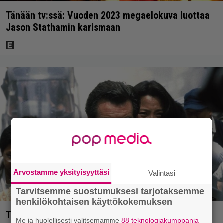
Tänään tv:ssä: Vuoden 2023 megaelokuva luottaa
Jason Stathamin karismaan
Arvostamme yksityisyyttäsi
Valintasi
Tarvitsemme suostumuksesi tarjotaksemme
henkilökohtaisen käyttökokemuksen
Tänään tv:ssä: Vuoden 1997 Bond-leffassa
Me ja huolellisesti valitsemamme
88 teknologiakumppania