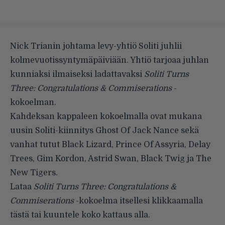
Nick Trianin johtama levy-yhtiö
Soliti
juhlii
kolmevuotissyntymäpäiviään. Yhtiö tarjoaa juhlan
kunniaksi ilmaiseksi ladattavaksi
Soliti Turns
Three: Congratulations & Commiserations
-
kokoelman.
Kahdeksan kappaleen kokoelmalla ovat mukana
uusin Soliti-kiinnitys Ghost Of Jack Nance sekä
vanhat tutut
Black Lizard, Prince Of Assyria, Delay
Trees, Gim Kordon, Astrid Swan, Black Twig ja The
New Tigers.
Lataa
Soliti Turns Three: Congratulations &
Commiserations
-kokoelma itsellesi klikkaamalla
tästä
tai kuuntele koko kattaus alla.