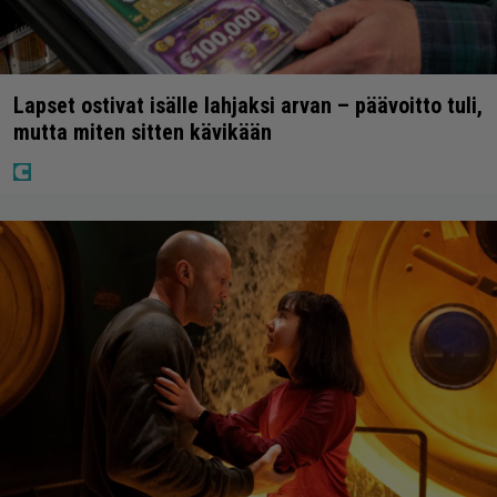
Lapset ostivat isälle lahjaksi arvan – päävoitto tuli,
mutta miten sitten kävikään