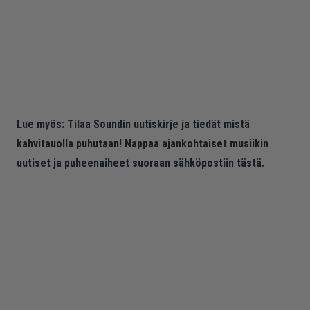
Lue myös:
Tilaa Soundin uutiskirje ja tiedät mistä
kahvitauolla puhutaan! Nappaa ajankohtaiset musiikin
uutiset ja puheenaiheet suoraan sähköpostiin tästä.