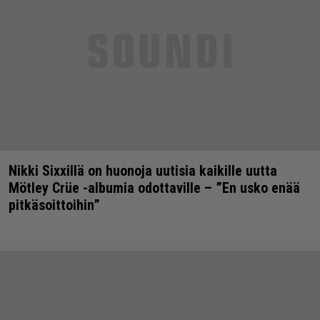
Nikki Sixxillä on huonoja uutisia kaikille uutta
Mötley Crüe -albumia odottaville – ”En usko enää
pitkäsoittoihin”