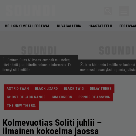
HELLSINKI METAL FESTIVAL
KUVAGALLERIA
HAASTATTELU
FESTIVAA
1.
Entinen Guns N’ Roses -rumpali muistelee,
2.
ettei häntä juuri bändin paluusta informoitu: En
Iron Maidenin keulilla on laulanut
tiennyt siitä mitään
mennessä tasan yksi legenda, julistaa
ASTRID SWAN
BLACK LIZARD
BLACK TWIG
DELAY TREES
GHOST OF JACK NANCE
GIM KORDON
PRINCE OF ASSYRIA
THE NEW TIGERS.
Kolmevuotias Soliti juhlii –
ilmainen kokoelma jaossa