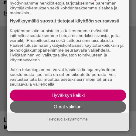
nähdään hämmenttävän nykyaikainen kännykkä
hyödynnämme henkilötietoja tarjotaksemme paremman
käyttäjäkokemuksen sekä kohdentaaksemme sisältöä ja
mainoksia.
Hyväksymällä suostut tietojesi käyttöön seuraavasti
Käytämme laitetunnisteita ja tallennamme evästeitä
laitteellesi saadaksemme tietoja esimerkiksi sivuista, joilla
vierailit, IP-osoitteestasi sekä laitteesi ominaisuuksista.
Pääset tutustumaan yksityiskohtaisesti käyttötarkoituksiin ja
teknologiakumppaneihimme seuraavalla välilehdellä.
Hylkääminen voi vaikuttaa sivuston toimivuuteen ja
käytettävyyteen.
Jotkin teknologiamme voivat käsitellä tietoja myös ilman
suostumusta, jos niillä on siihen oikeutettu peruste. Voit
vastustaa tätä tai muuttaa asetuksiasi milloin tahansa
seuraavalla välilehdellä.
Hyväksyn kaikki
Omat valintani
Laiva on lastattu raskaalla musiikilla – Hellsinki
Tietosuojakäytäntömme
Metal Festivalin risteilyn ohjelma julki