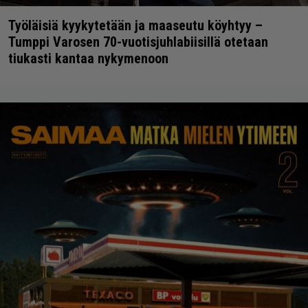
Työläisiä kyykytetään ja maaseutu köyhtyy –
Tumppi Varosen 70-vuotisjuhlabiisillä otetaan
tiukasti kantaa nykymenoon