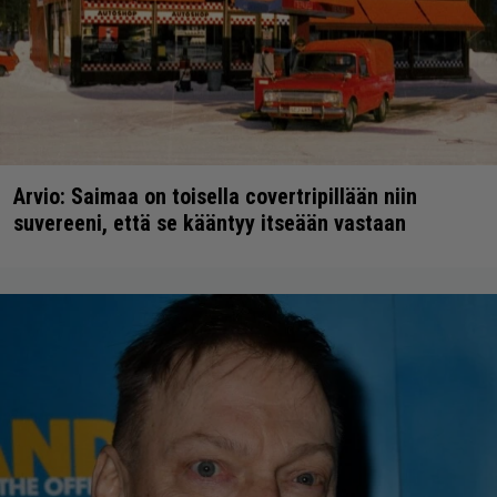
Arvio: Saimaa on toisella covertripillään niin
suvereeni, että se kääntyy itseään vastaan