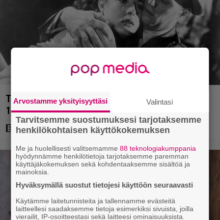
Tänään tv:ssä: Rikoselokuvan klassikko vuodelta
Arvostamme yksityisyyttäsi
Valintasi
1953 – Asialla kulttiohjaaja Samuel Fuller
Tarvitsemme suostumuksesi tarjotaksemme
henkilökohtaisen käyttökokemuksen
Me ja huolellisesti valitsemamme
88 teknologiakumppania
hyödynnämme henkilötietoja tarjotaksemme paremman
käyttäjäkokemuksen sekä kohdentaaksemme sisältöä ja
mainoksia.
Hyväksymällä suostut tietojesi käyttöön seuraavasti
Käytämme laitetunnisteita ja tallennamme evästeitä
laitteellesi saadaksemme tietoja esimerkiksi sivuista, joilla
vierailit, IP-osoitteestasi sekä laitteesi ominaisuuksista.