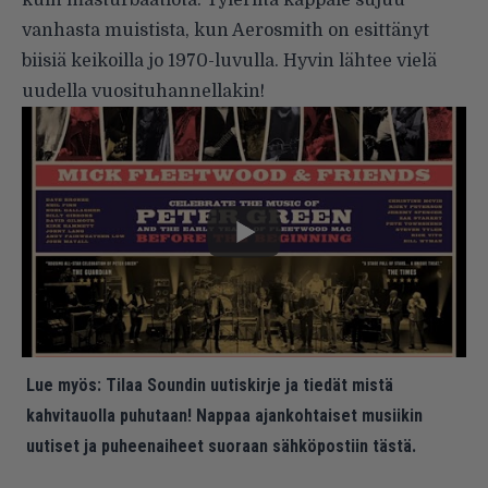
kuin masturbaatiota. Tyleriltä kappale sujuu
vanhasta muistista, kun Aerosmith on esittänyt
biisiä keikoilla jo 1970-luvulla. Hyvin lähtee vielä
uudella vuosituhannellakin!
Lue myös:
Tilaa Soundin uutiskirje ja tiedät mistä
kahvitauolla puhutaan! Nappaa ajankohtaiset musiikin
uutiset ja puheenaiheet suoraan sähköpostiin tästä.