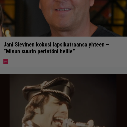
Jani Sievinen kokosi lapsikatraansa yhteen –
”Minun suurin perintöni heille”