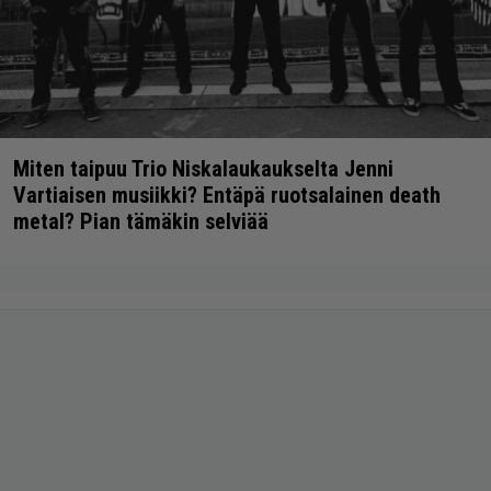
Miten taipuu Trio Niskalaukaukselta Jenni
Vartiaisen musiikki? Entäpä ruotsalainen death
metal? Pian tämäkin selviää