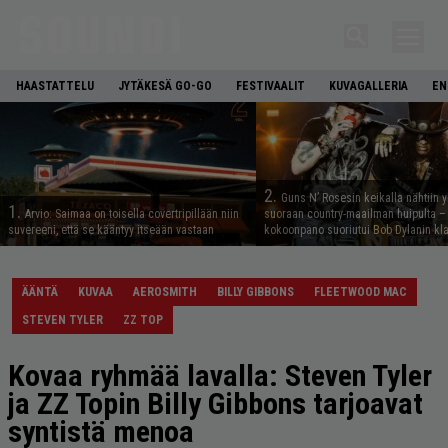
HAASTATTELU
JYTÄKESÄ GO-GO
FESTIVAALIT
KUVAGALLERIA
EN
2.
Guns N’ Rosesin keikalla nähtiin y
1.
Arvio: Saimaa on toisella covertripillään niin
suoraan country-maailman huipulta –
suvereeni, että se kääntyy itseään vastaan
kokoonpano suoriutui Bob Dylanin kl
ÄÄNTÄ
KUVAA
AEROSMITH
BILLY GIBBONS
FLEETWOOD MAC
STEVEN TYLER
ZZ TOP
Kovaa ryhmää lavalla: Steven Tyler
ja ZZ Topin Billy Gibbons tarjoavat
syntistä menoa