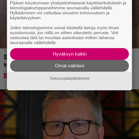
Pääset tutustumaan yksityiskohtaisesti käyttötarkoituksiin ja
teknologiakumppaneihimme seuraavalla välilehdellä.
Hylkääminen voi vaikuttaa sivuston toimivuuteen ja
käytettävyyteen.
Jotkin teknologiamme voivat käsitellä tietoja myös ilman
suostumusta, jos niillä on siihen oikeutettu peruste. Voit
vastustaa tätä tai muuttaa asetuksiasi milloin tahansa
seuraavalla välilehdellä.
Hyväksyn kaikki
Syötkö perunoita näin? Tutkijat löysivät yhteyden
vakavaan kansansairauteen
Omat valintani
Tietosuojakäytäntömme