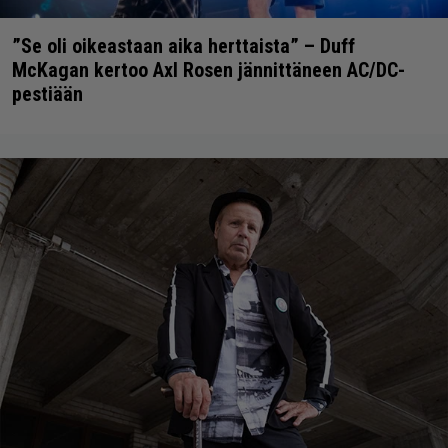
”Se oli oikeastaan aika herttaista” – Duff
McKagan kertoo Axl Rosen jännittäneen AC/DC-
pestiään