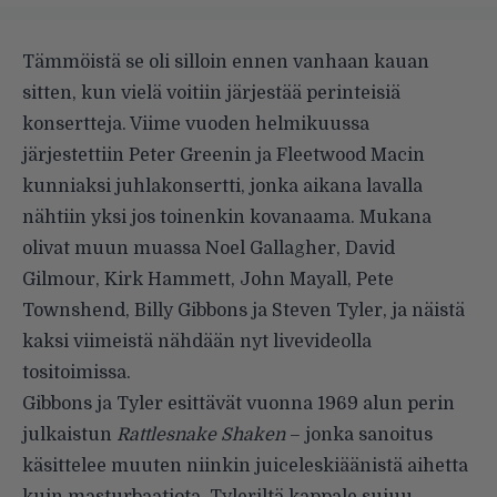
Tämmöistä se oli silloin ennen vanhaan kauan
sitten, kun vielä voitiin järjestää perinteisiä
konsertteja. Viime vuoden helmikuussa
järjestettiin Peter Greenin ja Fleetwood Macin
kunniaksi juhlakonsertti, jonka aikana lavalla
nähtiin yksi jos toinenkin kovanaama. Mukana
olivat muun muassa Noel Gallagher, David
Gilmour, Kirk Hammett, John Mayall, Pete
Townshend, Billy Gibbons ja Steven Tyler, ja näistä
kaksi viimeistä nähdään nyt livevideolla
tositoimissa.
Gibbons ja Tyler esittävät vuonna 1969 alun perin
julkaistun
Rattlesnake Shaken
– jonka sanoitus
käsittelee muuten niinkin juiceleskiäänistä aihetta