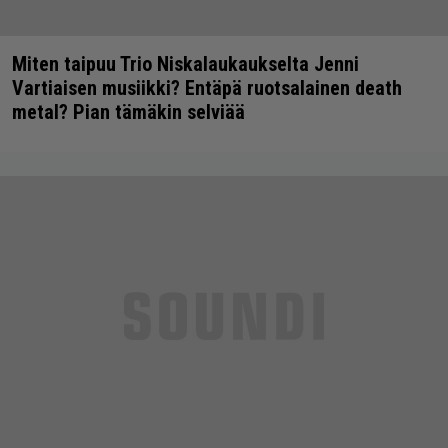
Miten taipuu Trio Niskalaukaukselta Jenni
Vartiaisen musiikki? Entäpä ruotsalainen death
metal? Pian tämäkin selviää