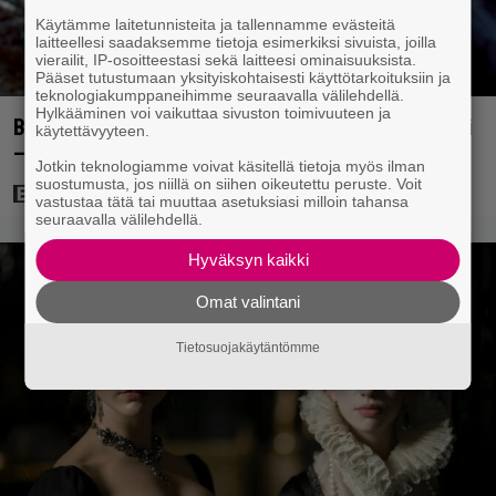
Käytämme laitetunnisteita ja tallennamme evästeitä
laitteellesi saadaksemme tietoja esimerkiksi sivuista, joilla
vierailit, IP-osoitteestasi sekä laitteesi ominaisuuksista.
Pääset tutustumaan yksityiskohtaisesti käyttötarkoituksiin ja
teknologiakumppaneihimme seuraavalla välilehdellä.
Hylkääminen voi vaikuttaa sivuston toimivuuteen ja
Bond-luojan 68 vuotta sitten lähettämä kirje löytyi
käytettävyyteen.
– tältä 007-hahmon piti alun perin näyttää
Jotkin teknologiamme voivat käsitellä tietoja myös ilman
suostumusta, jos niillä on siihen oikeutettu peruste. Voit
vastustaa tätä tai muuttaa asetuksiasi milloin tahansa
seuraavalla välilehdellä.
Hyväksyn kaikki
Omat valintani
Tietosuojakäytäntömme