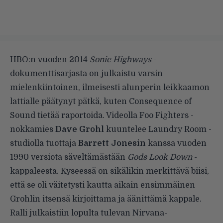
HBO:n vuoden 2014
Sonic Highways
-
dokumenttisarjasta on julkaistu varsin
mielenkiintoinen, ilmeisesti alunperin leikkaamon
lattialle päätynyt pätkä, kuten
Consequence of
Sound
tietää raportoida.
Videolla Foo Fighters -
nokkamies
Dave Grohl
kuuntelee Laundry Room -
studiolla tuottaja
Barrett Jonesin
kanssa vuoden
1990 versiota säveltämästään
Gods Look Down
-
kappaleesta. Kyseessä on sikälikin merkittävä biisi,
että se oli väitetysti kautta aikain ensimmäinen
Grohlin itsensä kirjoittama ja äänittämä kappale.
Ralli julkaistiin lopulta tulevan Nirvana-