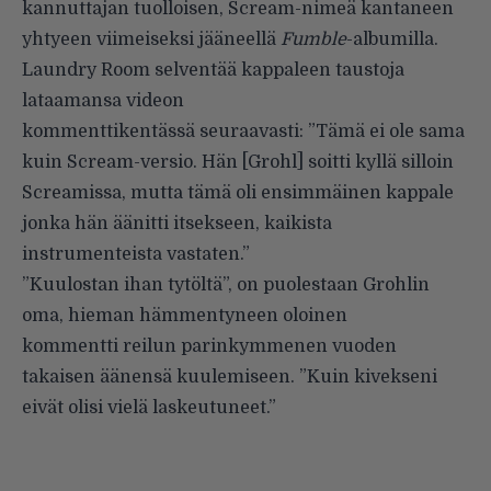
kannuttajan tuolloisen, Scream-nimeä kantaneen
yhtyeen viimeiseksi jääneellä
Fumble
-albumilla.
Laundry Room selventää kappaleen taustoja
lataamansa videon
kommenttikentässä seuraavasti: ”Tämä ei ole sama
kuin Scream-versio. Hän [Grohl] soitti kyllä silloin
Screamissa, mutta tämä oli ensimmäinen kappale
jonka hän äänitti itsekseen, kaikista
instrumenteista vastaten.”
”Kuulostan ihan tytöltä”, on puolestaan Grohlin
oma, hieman hämmentyneen oloinen
kommentti reilun parinkymmenen vuoden
takaisen äänensä kuulemiseen. ”Kuin kivekseni
eivät olisi vielä laskeutuneet.”