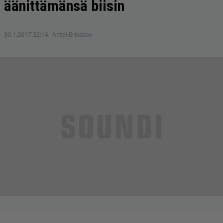
äänittämänsä biisin
30.1.2017 22:14
Anssi Eriksson