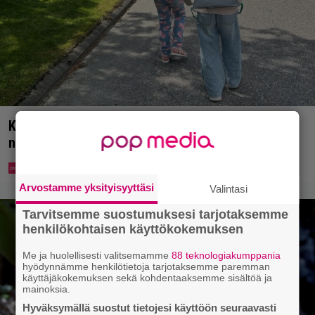
Koululaisille jaetaan ilmaisia heijastinreppuja –
näin voit lunastaa omasi S-marketista
Arvostamme yksityisyyttäsi
Valintasi
Tarvitsemme suostumuksesi tarjotaksemme
henkilökohtaisen käyttökokemuksen
Me ja huolellisesti valitsemamme
88 teknologiakumppania
hyödynnämme henkilötietoja tarjotaksemme paremman
käyttäjäkokemuksen sekä kohdentaaksemme sisältöä ja
mainoksia.
Hyväksymällä suostut tietojesi käyttöön seuraavasti