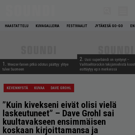
HAASTATTELU
KUVAGALLERIA
FESTIVAALIT
JYTÄKESÄ GO-GO
EN
2.
Uusi superbändi on syntynyt –
1.
Weezer-fanien pitkä odotus päättyy: yhtye
Vaihtoehtorockin tekijämiehistä koos
tulee Suomeen
esittäytyy ep:n merkeissä
KEVENNYSTÄ
KUVAA
DAVE GROHL
”Kuin kivekseni eivät olisi vielä
laskeutuneet” – Dave Grohl sai
kuultavakseen ensimmäisen
koskaan kirjoittamansa ja