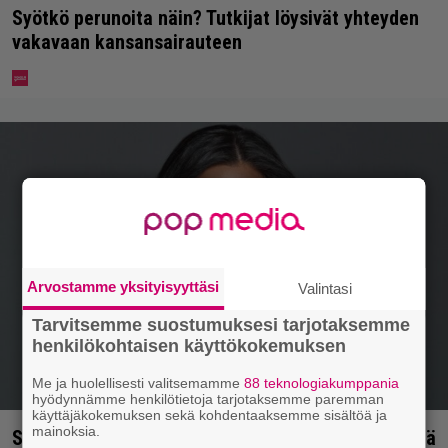
Syötkö perunoita näin? Tutkijat löysivät yhteyden
vakavaan kansansairauteen
Arvostamme yksityisyyttäsi
Valintasi
Tarvitsemme suostumuksesi tarjotaksemme
henkilökohtaisen käyttökokemuksen
Me ja huolellisesti valitsemamme
88 teknologiakumppania
hyödynnämme henkilötietoja tarjotaksemme paremman
käyttäjäkokemuksen sekä kohdentaaksemme sisältöä ja
mainoksia.
Sofia Belórfin omaisuutta myynnissä – jälleenmyyjä