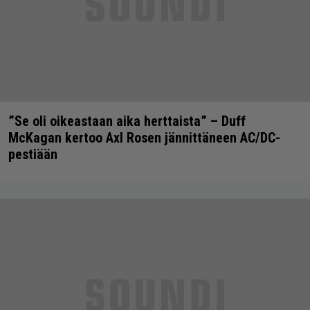
”Se oli oikeastaan aika herttaista” – Duff
McKagan kertoo Axl Rosen jännittäneen AC/DC-
pestiään