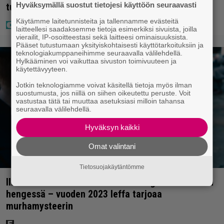
Hyväksymällä suostut tietojesi käyttöön seuraavasti
tulee Suomesta
Käytämme laitetunnisteita ja tallennamme evästeitä
laitteellesi saadaksemme tietoja esimerkiksi sivuista, joilla
vierailit, IP-osoitteestasi sekä laitteesi ominaisuuksista.
Pääset tutustumaan yksityiskohtaisesti käyttötarkoituksiin ja
teknologiakumppaneihimme seuraavalla välilehdellä.
Hylkääminen voi vaikuttaa sivuston toimivuuteen ja
käytettävyyteen.
Jotkin teknologiamme voivat käsitellä tietoja myös ilman
suostumusta, jos niillä on siihen oikeutettu peruste. Voit
vastustaa tätä tai muuttaa asetuksiasi milloin tahansa
seuraavalla välilehdellä.
Hyväksyn kaikki
Omat valintani
Tietosuojakäytäntömme
Illalla tv:ssä: Perinteinen dekkari Agatha Christien
hengessä – vuoden 2023 leffa tarjoaa
murhamysteerin