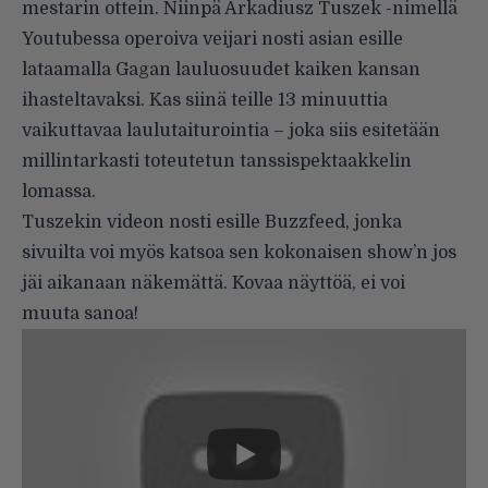
mestarin ottein. Niinpä Arkadiusz Tuszek -nimellä
Youtubessa operoiva veijari nosti asian esille
lataamalla Gagan lauluosuudet kaiken kansan
ihasteltavaksi. Kas siinä teille 13 minuuttia
vaikuttavaa laulutaiturointia – joka siis esitetään
millintarkasti toteutetun tanssispektaakkelin
lomassa.
Tuszekin videon nosti esille
Buzzfeed
, jonka
sivuilta voi myös katsoa sen kokonaisen show’n jos
jäi aikanaan näkemättä. Kovaa näyttöä, ei voi
muuta sanoa!