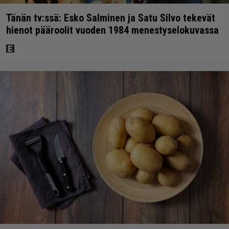
Tänän tv:ssä: Esko Salminen ja Satu Silvo tekevät
hienot pääroolit vuoden 1984 menestyselokuvassa