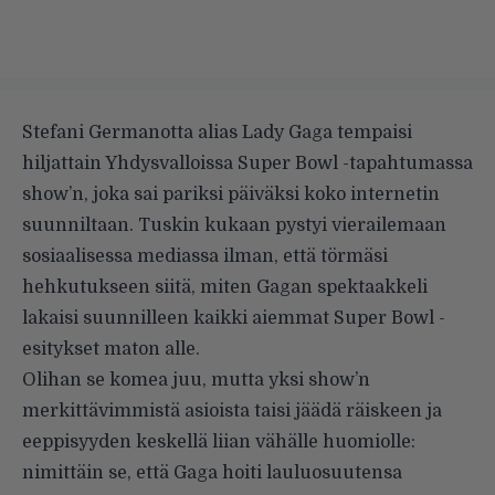
Stefani Germanotta alias Lady Gaga tempaisi
hiljattain Yhdysvalloissa Super Bowl -tapahtumassa
show’n, joka sai pariksi päiväksi koko internetin
suunniltaan. Tuskin kukaan pystyi vierailemaan
sosiaalisessa mediassa ilman, että törmäsi
hehkutukseen siitä, miten Gagan spektaakkeli
lakaisi suunnilleen kaikki aiemmat Super Bowl -
esitykset maton alle.
Olihan se komea juu, mutta yksi show’n
merkittävimmistä asioista taisi jäädä räiskeen ja
eeppisyyden keskellä liian vähälle huomiolle:
nimittäin se, että Gaga hoiti lauluosuutensa