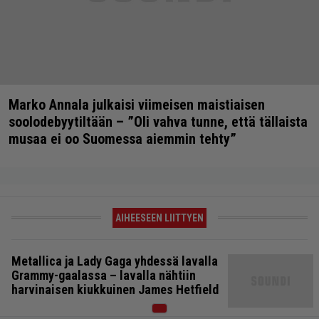
Marko Annala julkaisi viimeisen maistiaisen
soolodebyytiltään – ”Oli vahva tunne, että tällaista
musaa ei oo Suomessa aiemmin tehty”
AIHEESEEN LIITTYEN
Metallica ja Lady Gaga yhdessä lavalla
Grammy-gaalassa – lavalla nähtiin
harvinaisen kiukkuinen James Hetfield