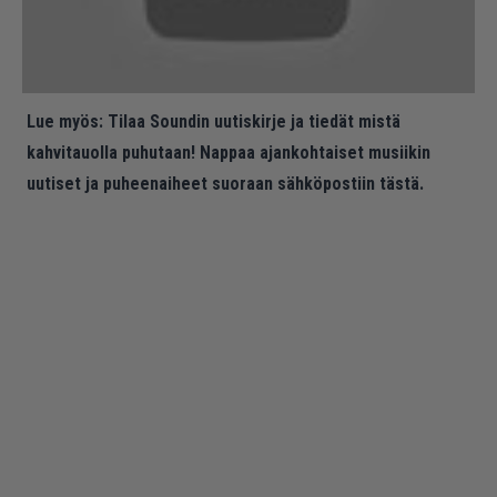
Lue myös:
Tilaa Soundin uutiskirje ja tiedät mistä
kahvitauolla puhutaan! Nappaa ajankohtaiset musiikin
uutiset ja puheenaiheet suoraan sähköpostiin tästä.