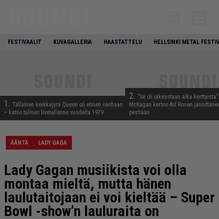
FESTIVAALIT
KUVAGALLERIA
HAASTATTELU
HELLSINKI METAL FESTI
2.
”Se oli oikeastaan aika herttaista”
1.
Tällainen keikkajyrä Queen oli ennen vanhaan
McKagan kertoo Axl Rosen jännittäne
– katso tulinen livetallenne vuodelta 1979
pestiään
ÄÄNTÄ
LADY GAGA
Lady Gagan musiikista voi olla
montaa mieltä, mutta hänen
laulutaitojaan ei voi kieltää – Super
Bowl -show’n lauluraita on