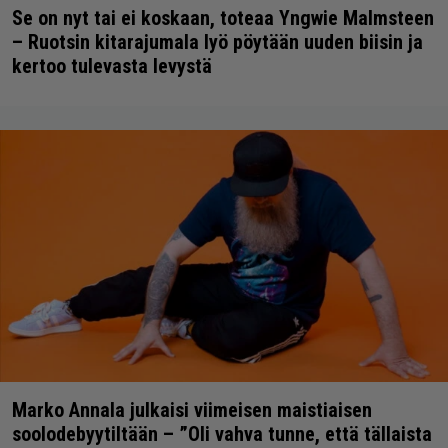
Se on nyt tai ei koskaan, toteaa Yngwie Malmsteen
– Ruotsin kitarajumala lyö pöytään uuden biisin ja
kertoo tulevasta levystä
Marko Annala julkaisi viimeisen maistiaisen
soolodebyytiltään – ”Oli vahva tunne, että tällaista