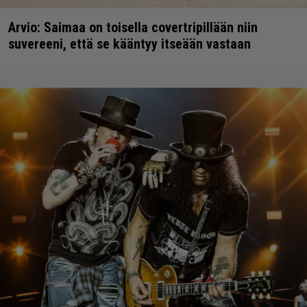
Arvio: Saimaa on toisella covertripillään niin
suvereeni, että se kääntyy itseään vastaan