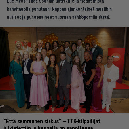
Lue myös:
Tilaa Soundin uutiskirje ja tiedät mistä
kahvitauolla puhutaan! Nappaa ajankohtaiset musiikin
uutiset ja puheenaiheet suoraan sähköpostiin tästä.
”Että semmonen sirkus” – TTK-kilpailijat
julkistettiin ja kansalla on sanottavaa