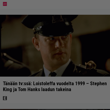
Tänään tv:ssä: Loistoleffa vuodelta 1999 – Stephen
King ja Tom Hanks laadun takeina