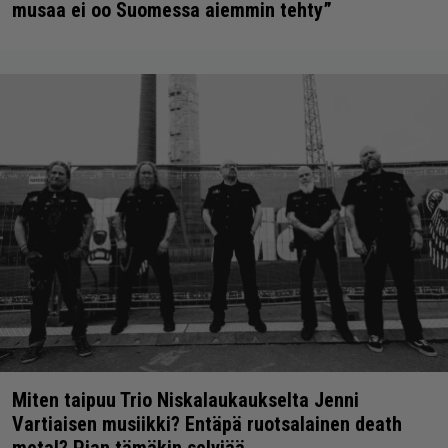
musaa ei oo Suomessa aiemmin tehty”
Miten taipuu Trio Niskalaukaukselta Jenni
Vartiaisen musiikki? Entäpä ruotsalainen death