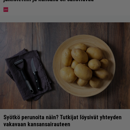
Syötkö perunoita näin? Tutkijat löysivät yhteyden
vakavaan kansansairauteen