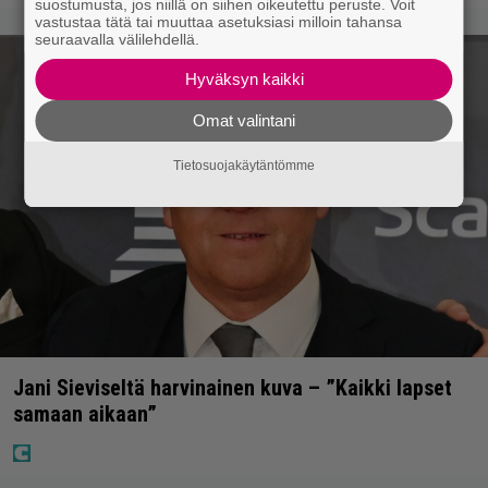
suostumusta, jos niillä on siihen oikeutettu peruste. Voit
vastustaa tätä tai muuttaa asetuksiasi milloin tahansa
seuraavalla välilehdellä.
Hyväksyn kaikki
Omat valintani
Tietosuojakäytäntömme
Jani Sieviseltä harvinainen kuva – ”Kaikki lapset
samaan aikaan”