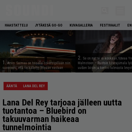
HAASTATTELU
JYTÄKESÄ GO-GO
KUVAGALLERIA
FESTIVAALIT
EN
2.
Se on nyt tai ei koskaan, toteaa Y
1.
Arvio: Saimaa on toisella covertripillään niin
Malmsteen – Ruotsin kitarajumala ly
suvereeni, että se kääntyy itseään vastaan
uuden biisin ja kertoo tulevasta levys
ÄÄNTÄ
LANA DEL REY
Lana Del Rey tarjoaa jälleen uutta
tuotantoa – Bluebird on
takuuvarman haikeaa
tunnelmointia