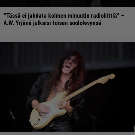
”Tässä ei jahdata kolmen minuutin radiohittiä” –
A.W. Yrjänä julkaisi toisen soololevynsä