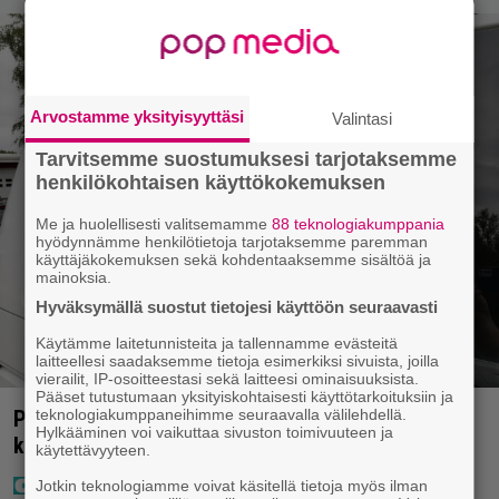
Arvostamme yksityisyyttäsi
Valintasi
Tarvitsemme suostumuksesi tarjotaksemme
henkilökohtaisen käyttökokemuksen
Me ja huolellisesti valitsemamme
88 teknologiakumppania
hyödynnämme henkilötietoja tarjotaksemme paremman
käyttäjäkokemuksen sekä kohdentaaksemme sisältöä ja
mainoksia.
Hyväksymällä suostut tietojesi käyttöön seuraavasti
Käytämme laitetunnisteita ja tallennamme evästeitä
laitteellesi saadaksemme tietoja esimerkiksi sivuista, joilla
vierailit, IP-osoitteestasi sekä laitteesi ominaisuuksista.
Pääset tutustumaan yksityiskohtaisesti käyttötarkoituksiin ja
teknologiakumppaneihimme seuraavalla välilehdellä.
Poliisilla tehovalvonta – tästä kysymys ja näin
Hylkääminen voi vaikuttaa sivuston toimivuuteen ja
kauan kestää
käytettävyyteen.
Jotkin teknologiamme voivat käsitellä tietoja myös ilman