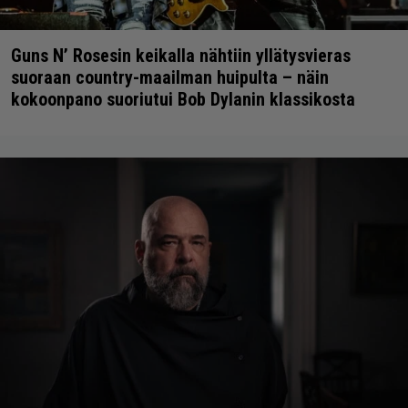
Guns N’ Rosesin keikalla nähtiin yllätysvieras
suoraan country-maailman huipulta – näin
kokoonpano suoriutui Bob Dylanin klassikosta