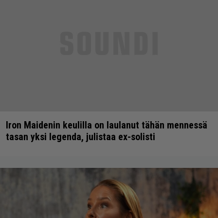
Iron Maidenin keulilla on laulanut tähän mennessä
tasan yksi legenda, julistaa ex-solisti