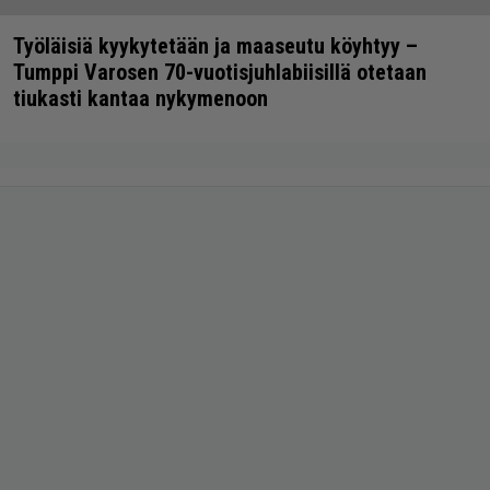
Työläisiä kyykytetään ja maaseutu köyhtyy –
Tumppi Varosen 70-vuotisjuhlabiisillä otetaan
tiukasti kantaa nykymenoon