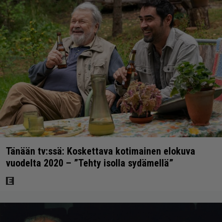
Tänään tv:ssä: Koskettava kotimainen elokuva
vuodelta 2020 – ”Tehty isolla sydämellä”