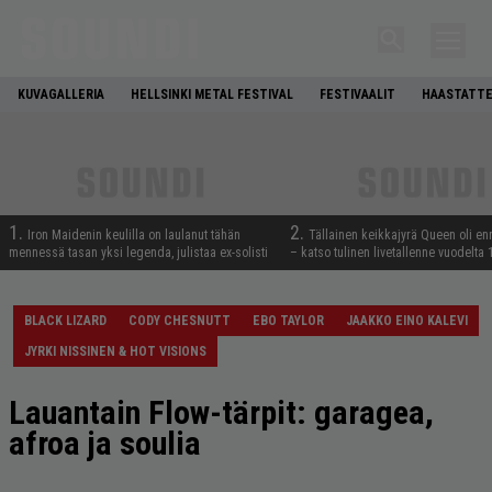
KUVAGALLERIA
HELLSINKI METAL FESTIVAL
FESTIVAALIT
HAASTATTE
1.
2.
Iron Maidenin keulilla on laulanut tähän
Tällainen keikkajyrä Queen oli e
mennessä tasan yksi legenda, julistaa ex-solisti
– katso tulinen livetallenne vuodelta
BLACK LIZARD
CODY CHESNUTT
EBO TAYLOR
JAAKKO EINO KALEVI
JYRKI NISSINEN & HOT VISIONS
Lauantain Flow-tärpit: garagea,
afroa ja soulia