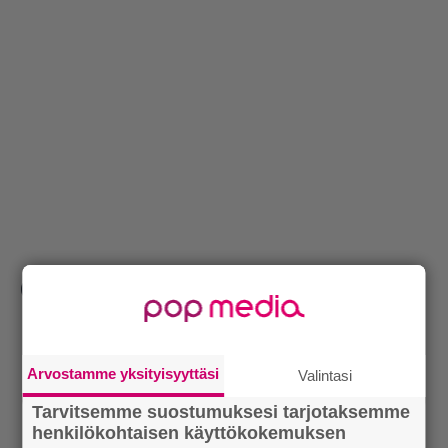
(Kuva:
Flow / Flickr
)
Lue myös:
Tilaa Soundin uutiskirje ja tiedät mistä
kahvitauolla puhutaan! Nappaa ajankohtaiset musiikin
Arvostamme yksityisyyttäsi
Valintasi
uutiset ja puheenaiheet suoraan sähköpostiin tästä.
Tarvitsemme suostumuksesi tarjotaksemme
henkilökohtaisen käyttökokemuksen