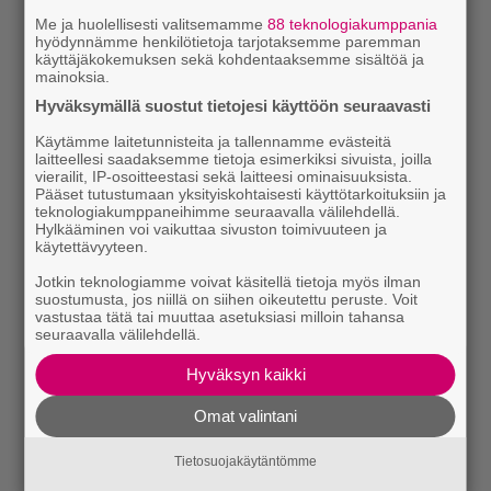
Me ja huolellisesti valitsemamme
88 teknologiakumppania
hyödynnämme henkilötietoja tarjotaksemme paremman
käyttäjäkokemuksen sekä kohdentaaksemme sisältöä ja
mainoksia.
Hyväksymällä suostut tietojesi käyttöön seuraavasti
Käytämme laitetunnisteita ja tallennamme evästeitä
laitteellesi saadaksemme tietoja esimerkiksi sivuista, joilla
vierailit, IP-osoitteestasi sekä laitteesi ominaisuuksista.
Pääset tutustumaan yksityiskohtaisesti käyttötarkoituksiin ja
teknologiakumppaneihimme seuraavalla välilehdellä.
Hylkääminen voi vaikuttaa sivuston toimivuuteen ja
käytettävyyteen.
Jotkin teknologiamme voivat käsitellä tietoja myös ilman
suostumusta, jos niillä on siihen oikeutettu peruste. Voit
vastustaa tätä tai muuttaa asetuksiasi milloin tahansa
seuraavalla välilehdellä.
Hyväksyn kaikki
Omat valintani
Tietosuojakäytäntömme