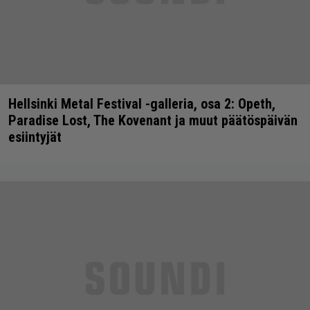
Hellsinki Metal Festival -galleria, osa 2: Opeth,
Paradise Lost, The Kovenant ja muut päätöspäivän
esiintyjät