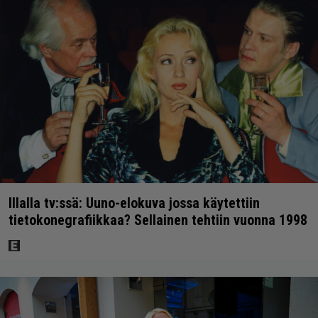
Illalla tv:ssä: Uuno-elokuva jossa käytettiin
tietokonegrafiikkaa? Sellainen tehtiin vuonna 1998