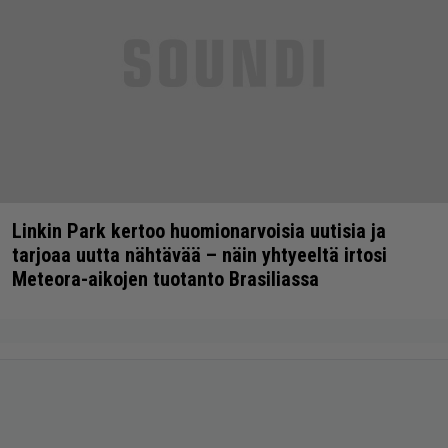
Linkin Park kertoo huomionarvoisia uutisia ja
tarjoaa uutta nähtävää – näin yhtyeeltä irtosi
Meteora-aikojen tuotanto Brasiliassa