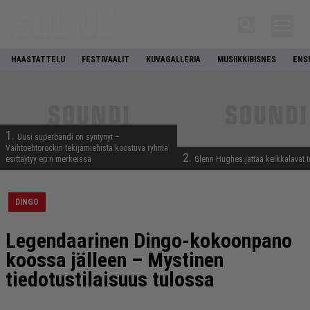
HAASTATTELU
FESTIVAALIT
KUVAGALLERIA
MUSIIKKIBISNES
ENS
1.
Uusi superbändi on syntynyt –
Vaihtoehtorockin tekijämiehistä koostuva ryhmä
2.
esittäytyy ep:n merkeissä
Glenn Hughes jättää keikkalavat t
DINGO
Legendaarinen Dingo-kokoonpano
koossa jälleen – Mystinen
tiedotustilaisuus tulossa