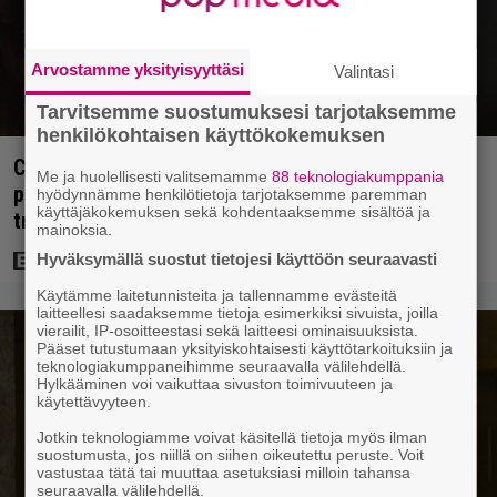
Arvostamme yksityisyyttäsi
Valintasi
Tarvitsemme suostumuksesi tarjotaksemme
henkilökohtaisen käyttökokemuksen
Cape Fear -näyttelijä muisteli Robert De Niron
Me ja huolellisesti valitsemamme
88 teknologiakumppania
paneutumista rooliinsa – ”Hän puhui kielillä ja
hyödynnämme henkilötietoja tarjotaksemme paremman
käyttäjäkokemuksen sekä kohdentaaksemme sisältöä ja
trailerissa oli urkuri”
mainoksia.
Hyväksymällä suostut tietojesi käyttöön seuraavasti
Käytämme laitetunnisteita ja tallennamme evästeitä
laitteellesi saadaksemme tietoja esimerkiksi sivuista, joilla
vierailit, IP-osoitteestasi sekä laitteesi ominaisuuksista.
Pääset tutustumaan yksityiskohtaisesti käyttötarkoituksiin ja
teknologiakumppaneihimme seuraavalla välilehdellä.
Hylkääminen voi vaikuttaa sivuston toimivuuteen ja
käytettävyyteen.
Jotkin teknologiamme voivat käsitellä tietoja myös ilman
suostumusta, jos niillä on siihen oikeutettu peruste. Voit
vastustaa tätä tai muuttaa asetuksiasi milloin tahansa
seuraavalla välilehdellä.