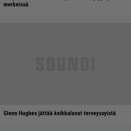
merkeissä
Glenn Hughes jättää keikkalavat terveyssyistä