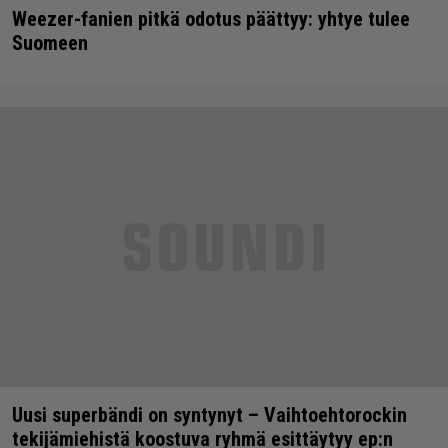
Weezer-fanien pitkä odotus päättyy: yhtye tulee
Suomeen
Uusi superbändi on syntynyt – Vaihtoehtorockin
tekijämiehistä koostuva ryhmä esittäytyy ep:n