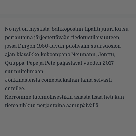
No nyt on mystistä. Sähköpostiin tipahti juuri kutsu
perjantaina järjestettävään tiedotustilaisuuteen,
jossa Dingon 1980-luvun puolivälin suursuosion
ajan klassikko-kokoonpano Neumann, Jonttu,
Quuppa, Pepe ja Pete paljastavat vuoden 2017
suunnitelmiaan.
Jonkinasteista comebackiahan tämä selvästi
enteilee.
Kerromme luonnollisestikin asiasta lisää heti kun
tietoa tihkuu perjantaina aamupäivällä.