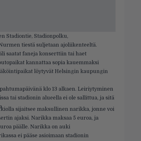
n Stadiontie, Stadionpolku,
urmen tiestä suljetaan ajoliikenteeltä.
li saatat faneja konserttiin tai haet
noutopaikat kannattaa sopia kauemmaksi
säköintipaikat löytyvät Helsingin kaupungin
tapahtumapäivänä klo 13 alkaen. Leiriytyminen
 tai stadionin alueella ei ole sallittua, ja sitä
a.
iolla sijaitsee maksullinen narikka, jonne voi
sertin ajaksi. Narikka maksaa 5 euroa, ja
euroa päälle. Narikka on auki
ikassa ei pääse asioimaan stadionin