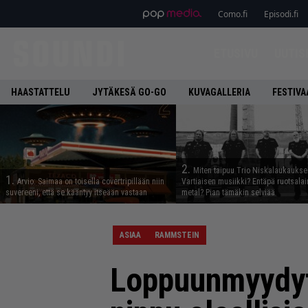
Como.fi
Episodi.fi
ETUSIVU
UUTIS
HAASTATTELU
JYTÄKESÄ GO-GO
KUVAGALLERIA
FESTIVA
2.
Miten taipuu Trio Niskalaukaukse
1.
Arvio: Saimaa on toisella covertripillään niin
Vartiaisen musiikki? Entäpä ruotsala
suvereeni, että se kääntyy itseään vastaan
metal? Pian tämäkin selviää
ASIAA
RAMMSTEIN
Loppuunmyydyt