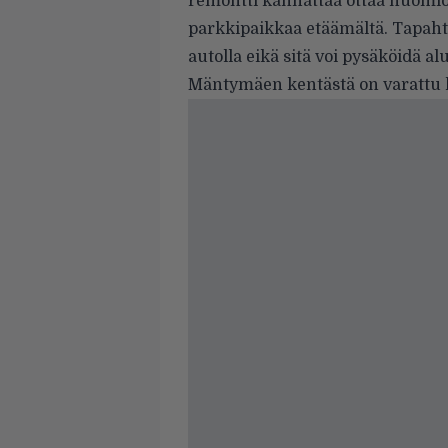
remontti kannattaa ottaa huomioo
parkkipaikkaa etäämältä. Tapah
autolla eikä sitä voi pysäköidä a
Mäntymäen kentästä on varattu ko