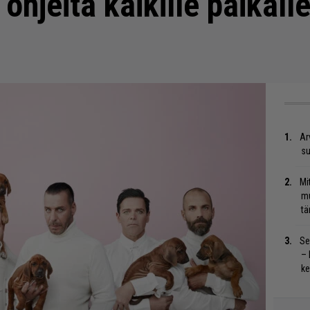
 ohjeita kaikille paikall
Ar
su
Mi
mu
tä
Se
– 
ke