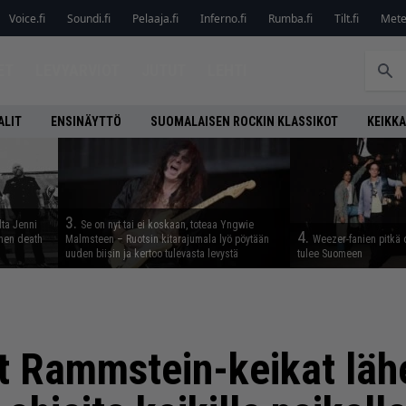
Voice.fi
Soundi.fi
Pelaaja.fi
Inferno.fi
Rumba.fi
Tilt.fi
Metel
ET
LEVYARVIOT
JUTUT
LEHTI
ALIT
ENSINÄYTTÖ
SUOMALAISEN ROCKIN KLASSIKOT
KEIKKA
3.
lta Jenni
Se on nyt tai ei koskaan, toteaa Yngwie
4.
inen death
Malmsteen – Ruotsin kitarajumala lyö pöytään
Weezer-fanien pitkä 
uuden biisin ja kertoo tulevasta levystä
tulee Suomeen
 Rammstein-keikat lähe