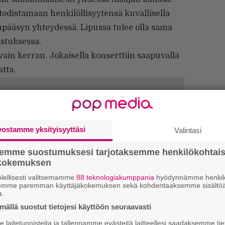
todistamaan henkilöllisyytensä kuvallisella
änpääsyn yhteydessä. Lipussa tulee olla sama
istuksessa.
 vain kerran. Jokaisella konserttiin saapuvalla
atta.
vostamme yksityisyyttäsi
Valintasi
Ar
su
semme suostumuksesi tarjotaksemme henkilökohtai
ökokemuksen
Mi
lellisesti valitsemamme
88 teknologiakumppania
hyödynnämme henkilö
Va
semme paremman käyttäjäkokemuksen sekä kohdentaaksemme sisältöä
a.
me
ällä suostut tietojesi käyttöön seuraavasti
Se
laitetunnisteita ja tallennamme evästeitä laitteellesi saadaksemme tie