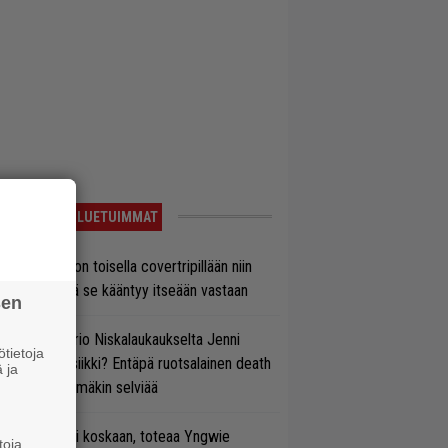
LUETUIMMAT
vio: Saimaa on toisella covertripillään niin
vereeni, että se kääntyy itseään vastaan
sen
ten taipuu Trio Niskalaukaukselta Jenni
tietoja
rtiaisen musiikki? Entäpä ruotsalainen death
 ja
tal? Pian tämäkin selviää
 on nyt tai ei koskaan, toteaa Yngwie
toja