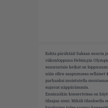
Kohta pärähtää! Saksan suurin j
viikonloppuna Helsingin Olympias
sunnuntain keikat on loppuunmyyt
näin ollen saapumassa sellaiset 4
parhaaksi muistutella muutamasta
sujuvat näppärämmin.
Ensinnäkin konserteissa on käytös
tilaajan nimi. Mikäli tilauksella
kuuluvien tulee saapua konsertti