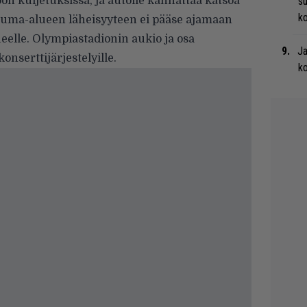
n kuljetuksissa, ja autolle kannattaa katsoa
su
ko
tuma-alueen läheisyyteen ei pääse ajamaan
lueelle. Olympiastadionin aukio ja osa
Ja
nserttijärjestelyille.
ko