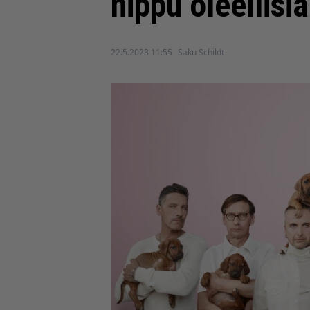
nippu oleellisia
22.5.2023 11:55
Saku Schildt