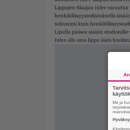
Lippujen tilaajan tulee varautua 
henkilöllisyystodistuksella sisä
sukunimi kuin henkilöllisyystod
Lipulla pääsee sisään stadionille
tulee olla oma lippu iästä huolim
Ar
Tarvit
käytt
Me ja huo
tarjotak
mainoksi
Hyväksym
Käytämme 