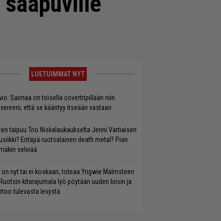
e saapuville
LUETUIMMAT NYT
vio: Saimaa on toisella covertripillään niin
vereeni, että se kääntyy itseään vastaan
ten taipuu Trio Niskalaukaukselta Jenni Vartiaisen
siikki? Entäpä ruotsalainen death metal? Pian
mäkin selviää
 on nyt tai ei koskaan, toteaa Yngwie Malmsteen
Ruotsin kitarajumala lyö pöytään uuden biisin ja
rtoo tulevasta levystä