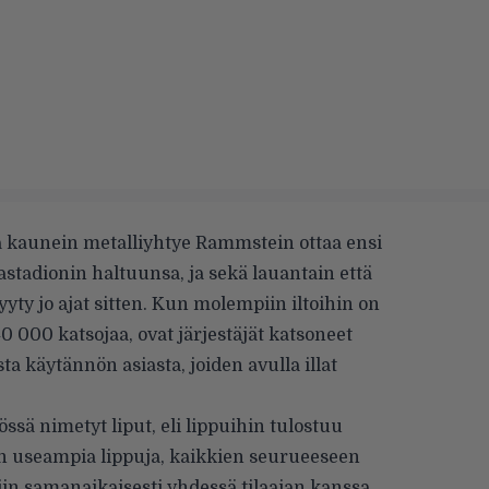
a kaunein metalliyhtye Rammstein ottaa ensi
tadionin haltuunsa, ja sekä lauantain että
y jo ajat sitten. Kun molempiin iltoihin on
0 000 katsojaa, ovat järjestäjät katsoneet
 käytännön asiasta, joiden avulla illat
sä nimetyt liput, eli lippuihin tulostuu
 on useampia lippuja, kaikkien seurueeseen
in samanaikaisesti yhdessä tilaajan kanssa.