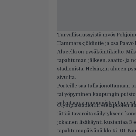
Turvallisuussyistä myös Pohjoine
Hammarskjöldintie ja osa Paavo N
Alueella on pysäköintikielto. Mikä
tapahtuman jälkeen, saatto- ja 
stadionista. Helsingin alueen py
sivuilta.
Porteille saa tulla jonottamaan 
tai yöpyminen kaupungin puistoissa
valvotaan viranomaisten toimest
Olympiastadionin eteläpuolen auk
jättää tavaroita säilytykseen kon
jokainen lisäkäynti kustantaa 3 
tapahtumapäivänä klo 15–01. Nar