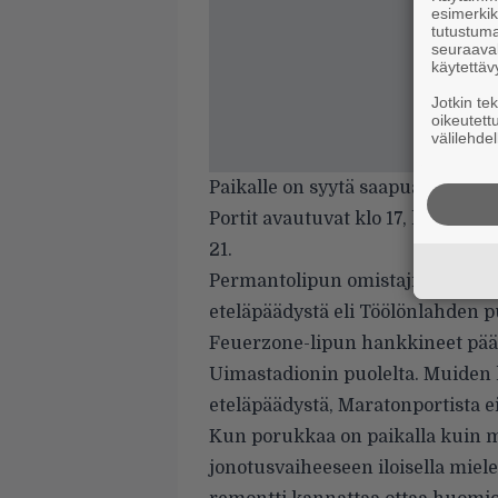
esimerkiks
tutustuma
seuraaval
käytettäv
Jotkin te
oikeutett
välilehdel
Paikalle on syytä saapua viimeist
Portit avautuvat klo 17, lämppäri
21.
Permantolipun omistajia kehote
eteläpäädystä eli Töölönlahden p
Feuerzone-lipun hankkineet pääse
Uimastadionin puolelta. Muiden
eteläpäädystä, Maratonportista ei
Kun porukkaa on paikalla kuin 
jonotusvaiheeseen iloisella miele