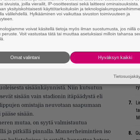
Ma
i sivuista, joilla vierailit, IP-osoitteestasi sekä laitteesi ominaisuuksista
an yksityiskohtaisesti käyttötarkoituksiin ja teknologiakumppaneihimm
uu
la välilehdellä. Hylkääminen voi vaikuttaa sivuston toimivuuteen ja
yyteen.
We
knologiamme voivat käsitellä tietoja myös ilman suostumusta, jos niillä o
u peruste. Voit vastustaa tätä tai muuttaa asetuksiasi milloin tahansa se
t
lä.
Bl
ään kaksi tuntia ennen illan pääesiintyjää.
nä
Omat valintani
Hyväksyn kaikki
yhtye Abélard aloittaa klo 20 ja Rammstein klo
Uu
Tietosuojak
taan saapumaan paikalle Stadionin
Va
ry
uoleisesta sisäänkäynnistä. Niin kutsutun
vät sisään vain stadionin itäpäädystä eli
Li
 lippujen omistajia neuvotaan saapumaan
ta
 pääse sisään.
Me
meren mutaa, on syytä valmistautua
llä ja pitkällä pinnalla. Mannerheimintien iso
Gu