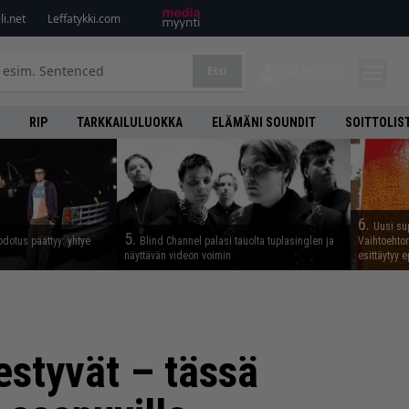
i.net
Leffatykki.com
Etsi
KIRJAUDU
RIP
TARKKAILULUOKKA
ELÄMÄNI SOUNDIT
SOITTOLIS
6.
Uusi su
5.
odotus päättyy: yhtye
Blind Channel palasi tauolta tuplasinglen ja
Vaihtoehto
näyttävän videon voimin
esittäytyy 
styvät – tässä