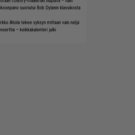
oraan country-maailman huipulta – näin
koonpano suoriutui Bob Dylanin klassikosta
rkko Ahola tekee syksyn mittaan vain neljä
nserttia – keikkakalenteri julki