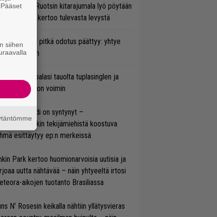
lmsteen – Ruotsin kitarajumala lyö pöytään
. Pääset
e
den biisin ja kertoo tulevasta levystä
ezer-fanien pitkä odotus päättyy: yhtye
n siihen
uraavalla
ulee Suomeen
ind Channel palasi tauolta tuplasinglen ja
yttävän videon voimin
si superbändi on syntynyt –
äytäntömme
ihtoehtorockin tekijämiehistä koostuva
hmä esittäytyy ep:n merkeissä
nkin Park kertoo huomionarvoisia uutisia ja
rjoaa uutta nähtävää – näin yhtyeeltä irtosi
teora-aikojen tuotanto Brasiliassa
ns N’ Rosesin keikalla nähtiin yllätysvieras