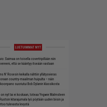
LUETUIMMAT NYT
vio: Saimaa on toisella covertripillään niin
vereeni, että se kääntyy itseään vastaan
ns N’ Rosesin keikalla nähtiin yllätysvieras
oraan country-maailman huipulta – näin
koonpano suoriutui Bob Dylanin klassikosta
 on nyt tai ei koskaan, toteaa Yngwie Malmsteen
Ruotsin kitarajumala lyö pöytään uuden biisin ja
rtoo tulevasta levystä