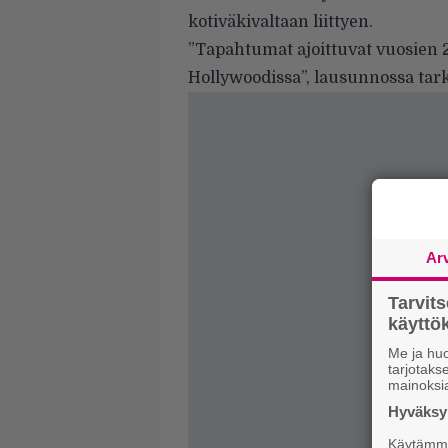
kotiväkivaltaan liittyen.
”Tapahtumat ajoittuvat vuosien 20
Hollywoodissa”, lausunnossa tar
Ar
Tarvit
käytt
Me ja huo
tarjotak
mainoksi
Hyväksym
Käytämme 