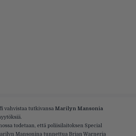
fi vahvistaa tutkivansa
Marilyn Mansonia
syytöksiä.
ssa todetaan, että poliisilaitoksen Special
Marilyn Mansonina tunnettua Brian Warneria