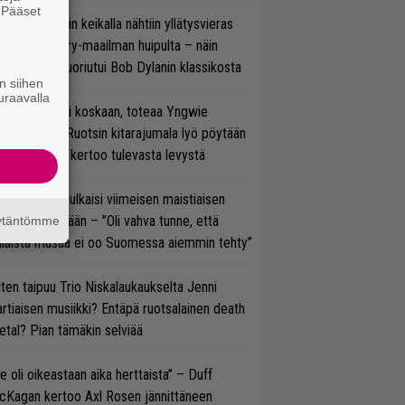
. Pääset
ns N’ Rosesin keikalla nähtiin yllätysvieras
e
oraan country-maailman huipulta – näin
koonpano suoriutui Bob Dylanin klassikosta
n siihen
uraavalla
 on nyt tai ei koskaan, toteaa Yngwie
lmsteen – Ruotsin kitarajumala lyö pöytään
den biisin ja kertoo tulevasta levystä
rko Annala julkaisi viimeisen maistiaisen
olodebyytiltään – ”Oli vahva tunne, että
äytäntömme
llaista musaa ei oo Suomessa aiemmin tehty”
ten taipuu Trio Niskalaukaukselta Jenni
rtiaisen musiikki? Entäpä ruotsalainen death
tal? Pian tämäkin selviää
e oli oikeastaan aika herttaista” – Duff
cKagan kertoo Axl Rosen jännittäneen