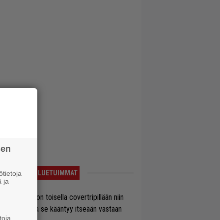
sen
LUETUIMMAT
tietoja
 ja
vio: Saimaa on toisella covertripillään niin
vereeni, että se kääntyy itseään vastaan
toja