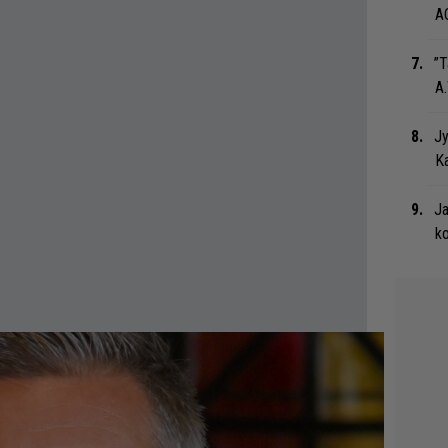
A
”T
A.
Jy
Ka
Ja
ko