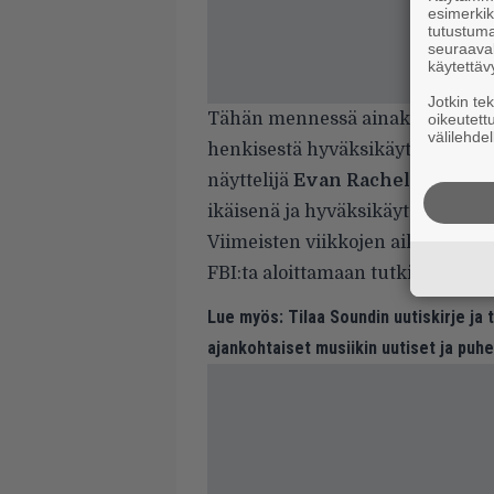
esimerkiks
tutustuma
seuraaval
käytettäv
Jotkin te
Tähän mennessä ainakin 11 naista
oikeutett
välilehdel
henkisestä hyväksikäytöstä. Ens
näyttelijä
Evan Rachel Wood
väi
ikäisenä ja hyväksikäytön jatkun
Viimeisten viikkojen aikana usea
FBI:ta aloittamaan tutkinnan Man
Lue myös:
Tilaa Soundin uutiskirje ja
ajankohtaiset musiikin uutiset ja puh