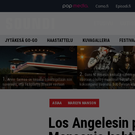
Como.fi
Episodi.fi
ETUSIVU
UUTIS
JYTÄKESÄ GO-GO
HAASTATTELU
KUVAGALLERIA
FESTIVA
2.
Guns N’ Rosesin keikalla nähtiin y
1.
Arvio: Saimaa on toisella covertripillään niin
suoraan country-maailman huipulta –
suvereeni, että se kääntyy itseään vastaan
kokoonpano suoriutui Bob Dylanin kl
ASIAA
MARILYN MANSON
Los Angelesin p