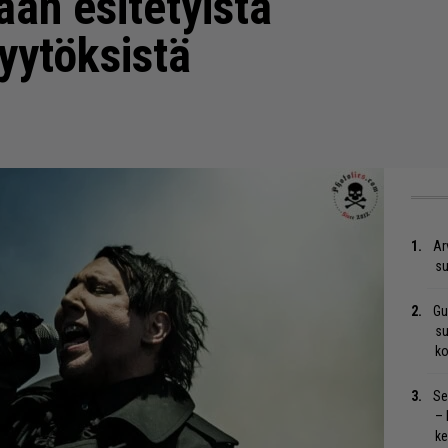
an esitetyistä
yytöksistä
Ar
su
Gu
su
ko
Se
– 
ke