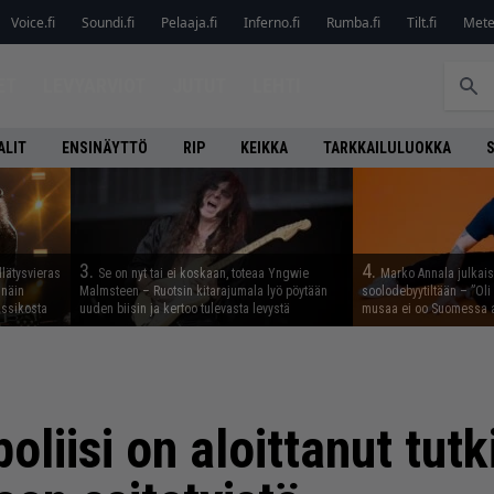
Voice.fi
Soundi.fi
Pelaaja.fi
Inferno.fi
Rumba.fi
Tilt.fi
Metel
ET
LEVYARVIOT
JUTUT
LEHTI
ALIT
ENSINÄYTTÖ
RIP
KEIKKA
TARKKAILULUOKKA
3.
4.
llätysvieras
Se on nyt tai ei koskaan, toteaa Yngwie
Marko Annala julkais
 näin
Malmsteen – Ruotsin kitarajumala lyö pöytään
soolodebyytiltään – ”Oli 
assikosta
uuden biisin ja kertoo tulevasta levystä
musaa ei oo Suomessa a
oliisi on aloittanut tut