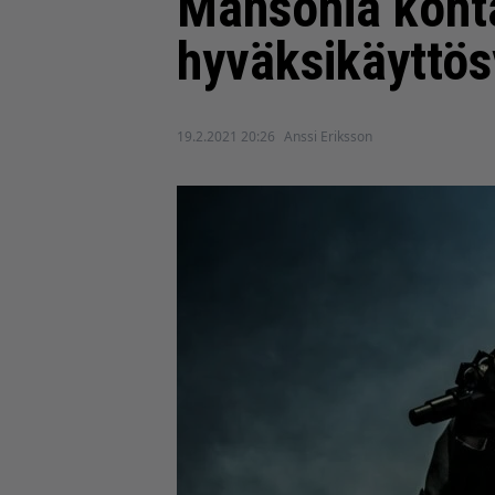
Mansonia kohta
hyväksikäyttös
19.2.2021 20:26
Anssi Eriksson