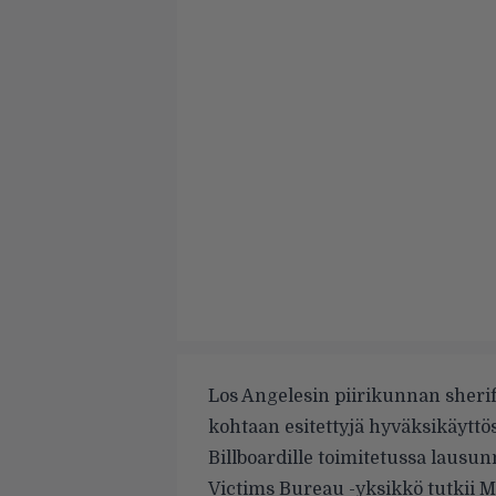
Los Angelesin piirikunnan sherif
kohtaan esitettyjä hyväksikäyttö
Billboardille
toimitetussa lausunno
Victims Bureau -yksikkö tutkii 