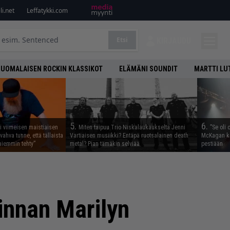
i.net
Leffatykki.com
Etsi
KIRJAUDU
SUOMALAISEN ROCKIN KLASSIKOT
ELÄMÄNI SOUNDIT
MARTTI LU
5.
6.
i viimeisen maistiaisen
Miten taipuu Trio Niskalaukaukselta Jenni
”Se oli 
vahva tunne, että tällaista
Vartiaisen musiikki? Entäpä ruotsalainen death
McKagan ke
iemmin tehty”
metal? Pian tämäkin selviää
pestiään
kinnan Marilyn