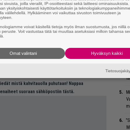
i sivuista, joilla vierailit, IP-osoitteestasi sekä laitteesi ominaisuuksista
Gu
an yksityiskohtaisesti käyttötarkoituksiin ja teknologiakumppaneihimm
la välilehdellä. Hylkääminen voi vaikuttaa sivuston toimivuuteen ja
su
yyteen.
ko
knologiamme voivat käsitellä tietoja myös ilman suostumusta, jos niillä o
 on syyttänyt Mansonia fyysisestä ja
u peruste. Voit vastustaa tätä tai muuttaa asetuksiasi milloin tahansa se
Se
lä.
immäisenä aiheesta julkisesti puhunut
Ma
ttää joutuneensa Mansonin uhriksi jo teini-
uu
Omat valintani
Hyväksyn kaikki
een vuosien ajan.
mpikin yhdysvaltalaispoliitikko on kehottanut
Ma
so
Tietosuojak
sonia kohtaan esitetyistä syytöksistä.
tä
 tiedät mistä kahvitauolla puhutaan! Nappaa
eenaiheet suoraan sähköpostiin tästä.
Mi
Va
me
”S
M