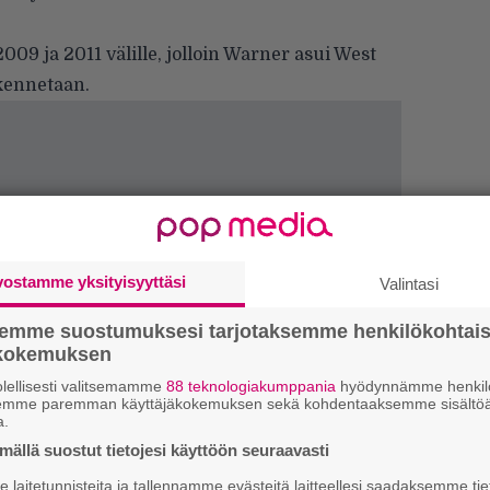
09 ja 2011 välille, jolloin Warner asui West
kennetaan.
vostamme yksityisyyttäsi
Valintasi
semme suostumuksesi tarjotaksemme henkilökohtai
ökokemuksen
lellisesti valitsemamme
88 teknologiakumppania
hyödynnämme henkilö
semme paremman käyttäjäkokemuksen sekä kohdentaaksemme sisältöä
a.
Ar
ällä suostut tietojesi käyttöön seuraavasti
su
laitetunnisteita ja tallennamme evästeitä laitteellesi saadaksemme tie