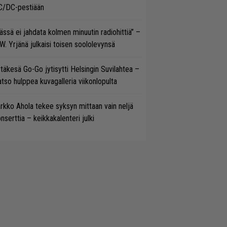
C/DC-pestiään
ässä ei jahdata kolmen minuutin radiohittiä” –
W. Yrjänä julkaisi toisen soololevynsä
täkesä Go-Go jytisytti Helsingin Suvilahtea –
tso hulppea kuvagalleria viikonlopulta
rkko Ahola tekee syksyn mittaan vain neljä
nserttia – keikkakalenteri julki