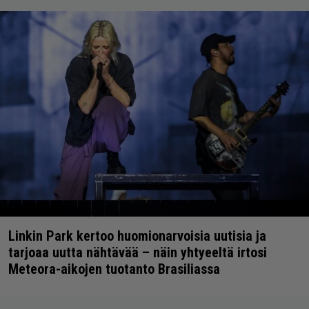
Linkin Park kertoo huomionarvoisia uutisia ja
tarjoaa uutta nähtävää – näin yhtyeeltä irtosi
Meteora-aikojen tuotanto Brasiliassa