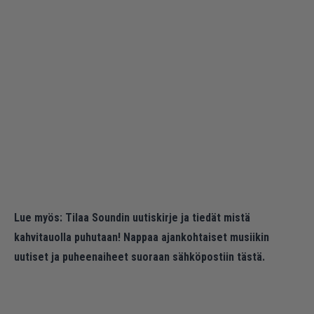
Lue myös:
Tilaa Soundin uutiskirje ja tiedät mistä
kahvitauolla puhutaan! Nappaa ajankohtaiset musiikin
uutiset ja puheenaiheet suoraan sähköpostiin tästä.