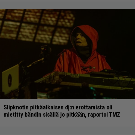
Slipknotin pitkäaikaisen dj:n erottamista oli
mietitty bändin sisällä jo pitkään, raportoi TMZ