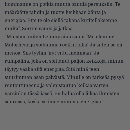
hommanne on potkia muuta bändiä persuksiin. Te
määräätte tahdin ja tuotte keikkaan ääntä ja
energiaa. Ette te ole siellä takana kutitellaksenne
muita”, Sorum sanoo ja jatkaa:
”Muistan, miten Lemmy aina sanoi: ’Me olemme
Motörhead ja soitamme rock’n’rollia’. Ja sitten se oli
menoa. Siis tyyliin ’nyt vittu mennään’. Ja
rumpalina, joka on soittanut paljon keikkoja, minun
täytyy vaalia sitä energiaa. Sitä minä teen
suurimman osan päivästä. Minulle on tärkeää pysyä
rentoutuneena ja valmistautua keikaa varten,
varsinkin tässä iässä. En halua olla liikaa ihmisten
seurassa, koska se imee minusta energiaa.”