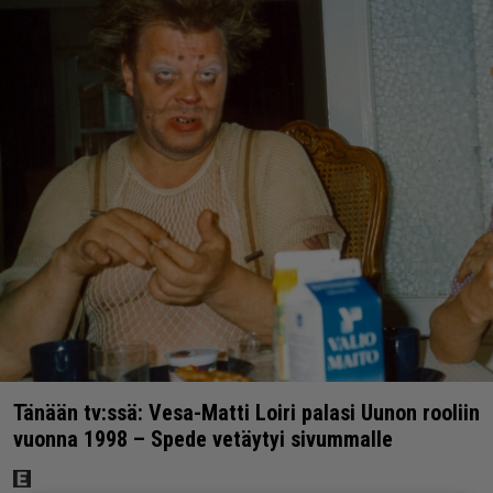
Tänään tv:ssä: Vesa-Matti Loiri palasi Uunon rooliin
vuonna 1998 – Spede vetäytyi sivummalle