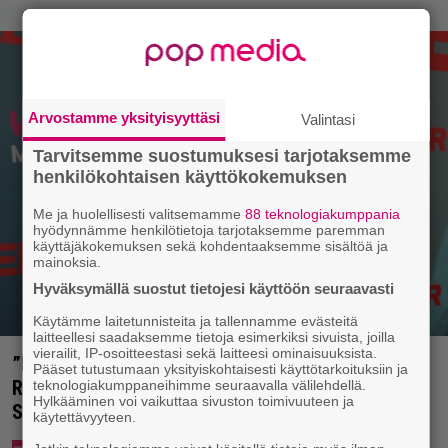
Arvostamme yksityisyyttäsi
Valintasi
Tarvitsemme suostumuksesi tarjotaksemme
henkilökohtaisen käyttökokemuksen
Me ja huolellisesti valitsemamme
88 teknologiakumppania
hyödynnämme henkilötietoja tarjotaksemme paremman
käyttäjäkokemuksen sekä kohdentaaksemme sisältöä ja
mainoksia.
Hyväksymällä suostut tietojesi käyttöön seuraavasti
Käytämme laitetunnisteita ja tallennamme evästeitä
laitteellesi saadaksemme tietoja esimerkiksi sivuista, joilla
vierailit, IP-osoitteestasi sekä laitteesi ominaisuuksista.
”Nukuimme kaikki viisi samassa huoneessa” –
Pääset tutustumaan yksityiskohtaisesti käyttötarkoituksiin ja
Renny Harlinin perhe vietti unelmien kesän
teknologiakumppaneihimme seuraavalla välilehdellä.
Hylkääminen voi vaikuttaa sivuston toimivuuteen ja
Suomessa
käytettävyyteen.