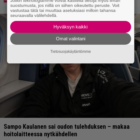
Jotkin teknologiamme voivat käsitellä tietoja myös ilman
suostumusta, jos niillä on siihen oikeutettu peruste. Voit
vastustaa tätä tai muuttaa asetuksiasi milloin tahansa
seuraavalla välilehdellä.
Hyväksyn kaikki
Omat valintani
Tietosuojakäytäntömme
Sampo Kaulanen sai oudon tulehduksen – makaa
hoitolaitteessa nytkähdellen