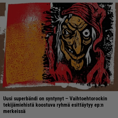
Uusi superbändi on syntynyt – Vaihtoehtorockin
tekijämiehistä koostuva ryhmä esittäytyy ep:n
merkeissä