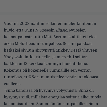
Vuonna 2009 nähtiin sellainen mielenkiintoinen
kuvio, että Guns N’ Rosesin
Illusion
-vuosien
kokoonpanosta tuttu Matt Sorum istahti hetkeksi
aikaa Motörheadin rumpaliksi. Sorum paikkasi
hetkeksi sivuun siirtynyttä Mikkey Deetä yhtyeen
Yhdysvaltain-kiertueella, ja mies ehti soittaa
kaikkiaan 13 keikkaa Lemmyn taustatukena.
Kokemus oli kokeneelle rumpalille sen verran
tunteikas, että Sorum muistelee pestiä innokkaasti
edelleen.
”Siinä bändissä oli kysymys volyymistä. Siinä oli
kysymys siitä, millaista energiaa soittaja aikoi tuoda
kokonaisuuteen. Sanon tämän rumpaleille: teidän