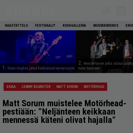
HAASTATTELU
FESTIVAALIT
KUVAGALLERIA
MUSIIKKIBISNES
ENS
2.
Weezer-fanien pitkä odotus päätty
1.
Glenn Hughes jättää keikkalavat terveyssyistä
tulee Suomeen
ASIAA
LEMMY KILMISTER
MATT SORUM
MOTÖRHEAD
Matt Sorum muistelee Motörhead-
pestiään: ”Neljänteen keikkaan
mennessä käteni olivat hajalla”