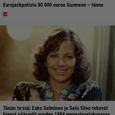
Eurojackpotista 80 000 euroa Suomeen – tänne
Tänän tv:ssä: Esko Salminen ja Satu Silvo tekevät
hienot pääroolit vuoden 1984 menestyselokuvassa