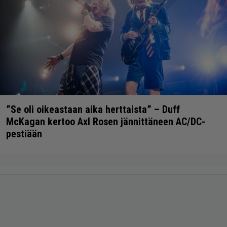
”Se oli oikeastaan aika herttaista” – Duff
McKagan kertoo Axl Rosen jännittäneen AC/DC-
pestiään