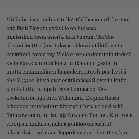
Mitähän tästä mahtaa tulla?
Blabbermouth
kertoo,
että Pink Floydin ystäville on luvassa
mielenkiintoisia asioita, kun bändin
Meddle
-
albumista (1971) on tulossa väkevän tähtikaartin
värittämä coverlevy. Vielä ei sen tarkemmin tiedetä,
keitä kaikkia muusikoita mukaan on pestattu,
mutta ensimmäinen kappaleirroitus lupaa hyvää:
San Tropez
-biisiä ovat esittämässä Slayerin kulta-
ajoilta tuttu rumpali Dave Lombardo, Yes-
kosketinsoittaja Rick Wakeman, Megadethissä
aikanaan musisoinut kitaristi Chris Poland sekä
Rainbow’sta tuttu laulaja Graham Bonnet. Kuuntele
ylempää, millaista jälkeä joukkio on saanut
aikaiseksi – palataan loppulevyn antiin sitten, kun