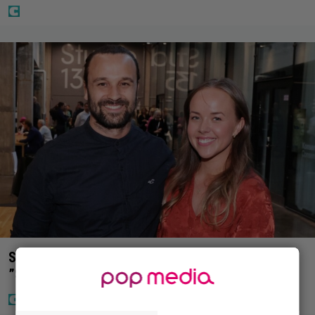
Sara ja Mikko Parikka etsivät uutta kotia –
”Seuraavaan kotiin tämmöinen”