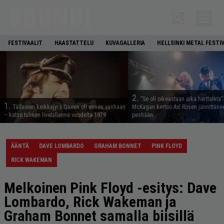
FESTIVAALIT
HAASTATTELU
KUVAGALLERIA
HELLSINKI METAL FESTI
2.
”Se oli oikeastaan aika herttaista”
1.
Tällainen keikkajyrä Queen oli ennen vanhaan
McKagan kertoo Axl Rosen jännittäne
– katso tulinen livetallenne vuodelta 1979
pestiään
ÄÄNTÄ
DAVE LOMBARDO
GRAHAM BONNET
PINK FLOYD
RICK WAKEMAN
Melkoinen Pink Floyd -esitys: Dave
Lombardo, Rick Wakeman ja
Graham Bonnet samalla biisillä