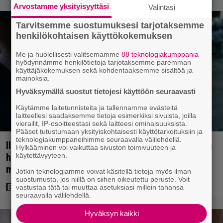
Arvostamme yksityisyyttäsi
Valintasi
Tarvitsemme suostumuksesi tarjotaksemme
henkilökohtaisen käyttökokemuksen
Me ja huolellisesti valitsemamme
88 teknologiakumppania
hyödynnämme henkilötietoja tarjotaksemme paremman
käyttäjäkokemuksen sekä kohdentaaksemme sisältöä ja
mainoksia.
Hyväksymällä suostut tietojesi käyttöön seuraavasti
Käytämme laitetunnisteita ja tallennamme evästeitä
laitteellesi saadaksemme tietoja esimerkiksi sivuista, joilla
vierailit, IP-osoitteestasi sekä laitteesi ominaisuuksista.
Pääset tutustumaan yksityiskohtaisesti käyttötarkoituksiin ja
teknologiakumppaneihimme seuraavalla välilehdellä.
Illalla tv:ssä: Perinteinen dekkari Agatha Christien
Hylkääminen voi vaikuttaa sivuston toimivuuteen ja
käytettävyyteen.
hengessä – vuoden 2023 leffa tarjoaa
murhamysteerin
Jotkin teknologiamme voivat käsitellä tietoja myös ilman
suostumusta, jos niillä on siihen oikeutettu peruste. Voit
vastustaa tätä tai muuttaa asetuksiasi milloin tahansa
seuraavalla välilehdellä.
Hyväksyn kaikki