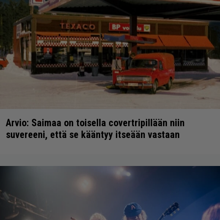
Arvio: Saimaa on toisella covertripillään niin
suvereeni, että se kääntyy itseään vastaan