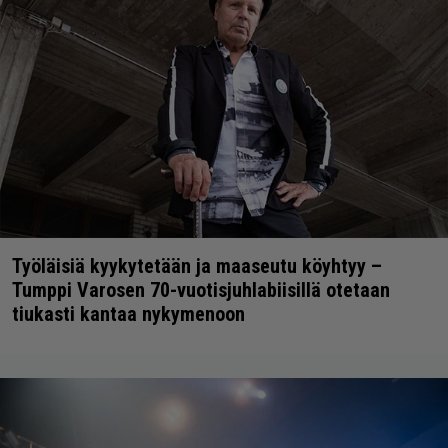
Työläisiä kyykytetään ja maaseutu köyhtyy –
Tumppi Varosen 70-vuotisjuhlabiisillä otetaan
tiukasti kantaa nykymenoon