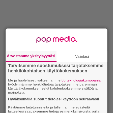
Lue myös:
Tilaa Soundin uutiskirje ja tiedät mistä
kahvitauolla puhutaan! Nappaa ajankohtaiset musiikin
uutiset ja puheenaiheet suoraan sähköpostiin tästä.
Arvostamme yksityisyyttäsi
Valintasi
Tarvitsemme suostumuksesi tarjotaksemme
henkilökohtaisen käyttökokemuksen
Me ja huolellisesti valitsemamme
88 teknologiakumppania
hyödynnämme henkilötietoja tarjotaksemme paremman
käyttäjäkokemuksen sekä kohdentaaksemme sisältöä ja
mainoksia.
Hyväksymällä suostut tietojesi käyttöön seuraavasti
Käytämme laitetunnisteita ja tallennamme evästeitä
laitteellesi saadaksemme tietoja esimerkiksi sivuista, joilla