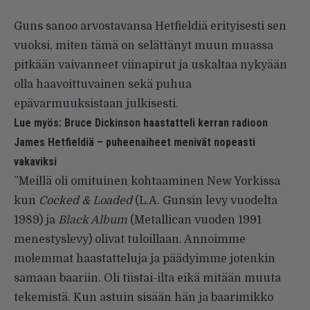
Guns sanoo arvostavansa Hetfieldiä erityisesti sen
vuoksi, miten tämä on selättänyt muun muassa
pitkään vaivanneet viinapirut ja uskaltaa nykyään
olla haavoittuvainen sekä puhua
epävarmuuksistaan julkisesti.
Lue myös:
Bruce Dickinson haastatteli kerran radioon
James Hetfieldiä – puheenaiheet menivät nopeasti
vakaviksi
”Meillä oli omituinen kohtaaminen New Yorkissa
kun
Cocked & Loaded
(L.A. Gunsin levy vuodelta
1989) ja
Black Album
(Metallican vuoden 1991
menestyslevy) olivat tuloillaan. Annoimme
molemmat haastatteluja ja päädyimme jotenkin
samaan baariin. Oli tiistai-ilta eikä mitään muuta
tekemistä. Kun astuin sisään hän ja baarimikko