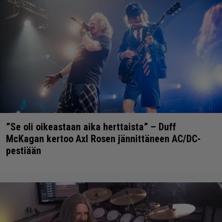
”Se oli oikeastaan aika herttaista” – Duff
McKagan kertoo Axl Rosen jännittäneen AC/DC-
pestiään