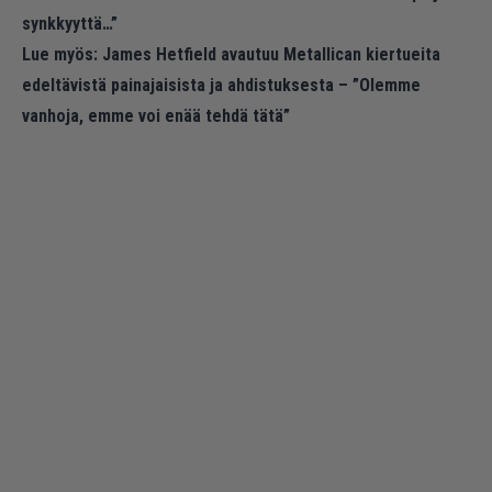
synkkyyttä…”
Lue myös:
James Hetfield avautuu Metallican kiertueita
edeltävistä painajaisista ja ahdistuksesta – ”Olemme
vanhoja, emme voi enää tehdä tätä”