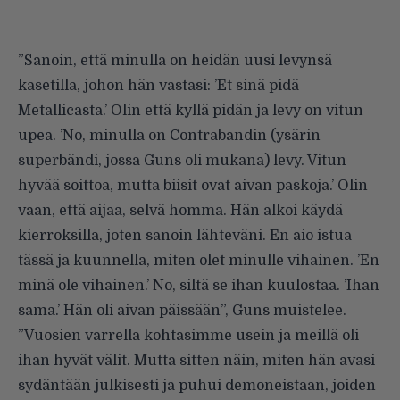
”Sanoin, että minulla on heidän uusi levynsä
kasetilla, johon hän vastasi: ’Et sinä pidä
Metallicasta.’ Olin että kyllä pidän ja levy on vitun
upea. ’No, minulla on Contrabandin (ysärin
superbändi, jossa Guns oli mukana) levy. Vitun
hyvää soittoa, mutta biisit ovat aivan paskoja.’ Olin
vaan, että aijaa, selvä homma. Hän alkoi käydä
kierroksilla, joten sanoin lähteväni. En aio istua
tässä ja kuunnella, miten olet minulle vihainen. ’En
minä ole vihainen.’ No, siltä se ihan kuulostaa. ’Ihan
sama.’ Hän oli aivan päissään”, Guns muistelee.
”Vuosien varrella kohtasimme usein ja meillä oli
ihan hyvät välit. Mutta sitten näin, miten hän
avasi
sydäntään julkisesti
ja puhui demoneistaan, joiden