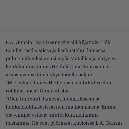
L.A. Gunsin Tracii Guns vieraili hiljattain Talk
Louder -podcastissa ja keskustelun lomassa
puheenaiheeksi nousi myös Metallica ja yhtyeen
keulahahmo James Hetfield, jota Guns sanoo
arvostavansa tätä nykyä todella paljon.
”Mielestäni James Hetfieldistä on tullut rockin
rohkein mies”,
Guns julistaa
.
”Olen tuntenut Jamesin musiikillisesti ja
henkilökohtaisesti pienen matkan päästä. Emme
ole ylimpiä ystäviä, mutta kunnioitamme
toisiamme. He ovat pyörineet kuvioissa L.A. Gunsin