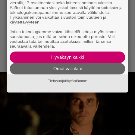
vierailit, IP-osoitteestasi sekä laitteesi ominaisuuksista.
Pääset tutustumaan yksityiskohtaisesti käyttötarkoituksiin ja
teknologiakumppaneihimme seuraavalla välilehdellä.
Hylkääminen voi vaikuttaa sivuston toimivuuteen ja
käytettävyyteen.
Jotkin teknologiamme voivat käsitellä tietoja myös ilman
suostumusta, jos niillä on siihen oikeutettu peruste. Voit
vastustaa tätä tai muuttaa asetuksiasi milloin tahansa
seuraavalla välilehdellä.
Hyväksyn kaikki
Omat valintani
Tietosuojakäytäntömme