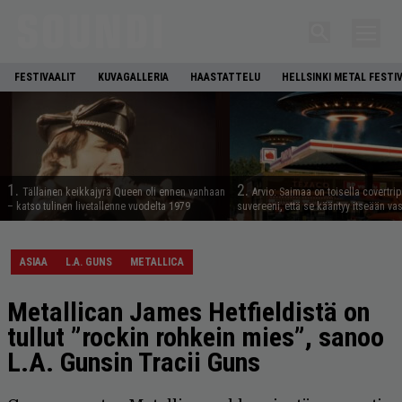
FESTIVAALIT
KUVAGALLERIA
HAASTATTELU
HELLSINKI METAL FESTI
1.
2.
Tällainen keikkajyrä Queen oli ennen vanhaan
Arvio: Saimaa on toisella covertrip
– katso tulinen livetallenne vuodelta 1979
suvereeni, että se kääntyy itseään va
ASIAA
L.A. GUNS
METALLICA
Metallican James Hetfieldistä on
tullut ”rockin rohkein mies”, sanoo
L.A. Gunsin Tracii Guns