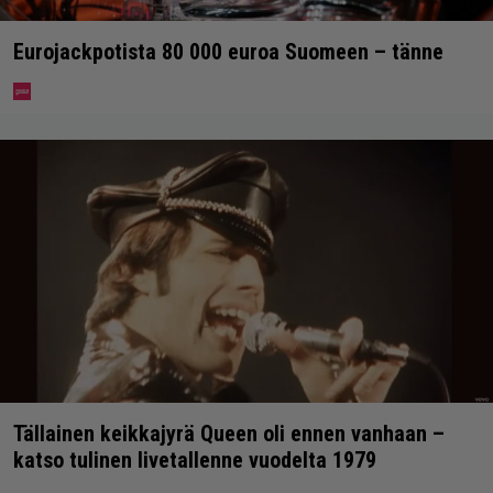
Eurojackpotista 80 000 euroa Suomeen – tänne
Tällainen keikkajyrä Queen oli ennen vanhaan –
katso tulinen livetallenne vuodelta 1979