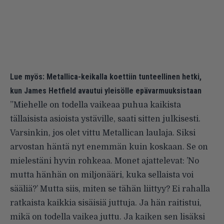
Lue myös:
Metallica-keikalla koettiin tunteellinen hetki,
kun James Hetfield avautui yleisölle epävarmuuksistaan
”Miehelle on todella vaikeaa puhua kaikista
tällaisista asioista ystäville, saati sitten julkisesti.
Varsinkin, jos olet vittu Metallican laulaja. Siksi
arvostan häntä nyt enemmän kuin koskaan. Se on
mielestäni hyvin rohkeaa. Monet ajattelevat: ’No
mutta hänhän on miljonääri, kuka sellaista voi
sääliä?’ Mutta siis, miten se tähän liittyy? Ei rahalla
ratkaista kaikkia sisäisiä juttuja. Ja hän raitistui,
mikä on todella vaikea juttu. Ja kaiken sen lisäksi