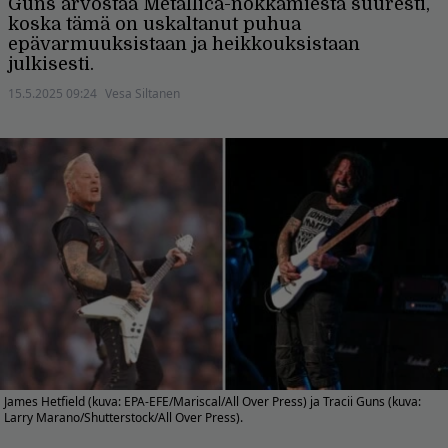
Guns arvostaa Metallica-nokkamiestä suuresti,
koska tämä on uskaltanut puhua
epävarmuuksistaan ja heikkouksistaan
julkisesti.
15.5.2025 09:24
Vesa Siltanen
James Hetfield (kuva: EPA-EFE/Mariscal/All Over Press) ja Tracii Guns (kuva:
Larry Marano/Shutterstock/All Over Press).