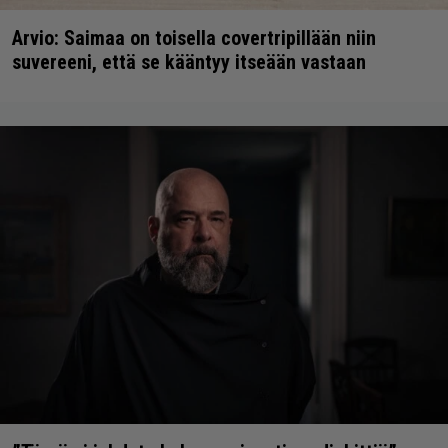
Arvio: Saimaa on toisella covertripillään niin
suvereeni, että se kääntyy itseään vastaan