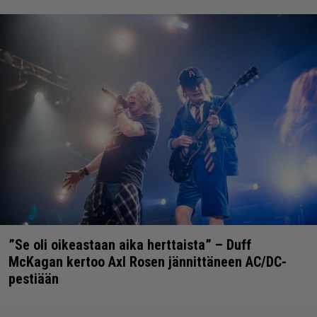
”Se oli oikeastaan aika herttaista” – Duff
McKagan kertoo Axl Rosen jännittäneen AC/DC-
pestiään