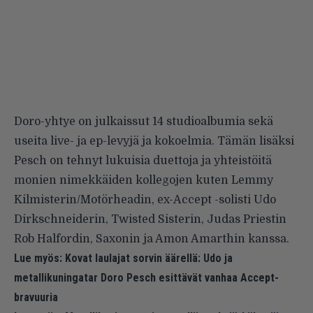
Doro-yhtye on julkaissut 14 studioalbumia sekä
useita live- ja ep-levyjä ja kokoelmia. Tämän lisäksi
Pesch on tehnyt lukuisia duettoja ja yhteistöitä
monien nimekkäiden kollegojen kuten Lemmy
Kilmisterin/Motörheadin, ex-Accept -solisti Udo
Dirkschneiderin, Twisted Sisterin, Judas Priestin
Rob Halfordin, Saxonin ja Amon Amarthin kanssa.
Lue myös:
Kovat laulajat sorvin äärellä: Udo ja
metallikuningatar Doro Pesch esittävät vanhaa Accept-
bravuuria