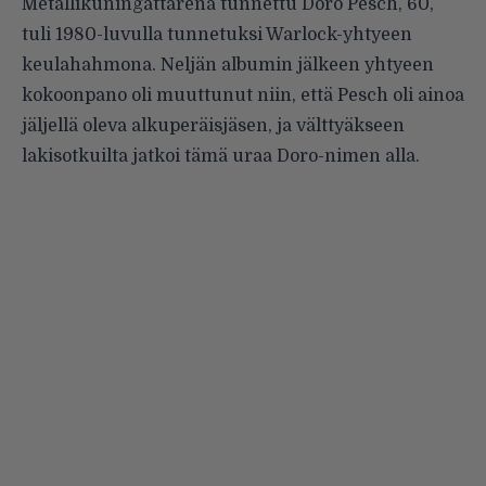
Metallikuningattarena tunnettu Doro Pesch, 60,
tuli 1980-luvulla tunnetuksi Warlock-yhtyeen
keulahahmona. Neljän albumin jälkeen yhtyeen
kokoonpano oli muuttunut niin, että Pesch oli ainoa
jäljellä oleva alkuperäisjäsen, ja välttyäkseen
lakisotkuilta jatkoi tämä uraa Doro-nimen alla.