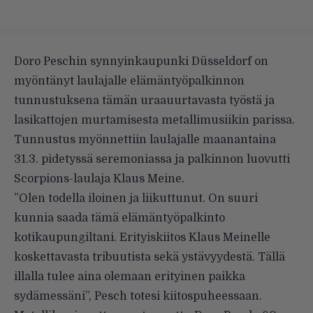
Doro Peschin synnyinkaupunki Düsseldorf on
myöntänyt laulajalle elämäntyöpalkinnon
tunnustuksena tämän uraauurtavasta työstä ja
lasikattojen murtamisesta metallimusiikin parissa.
Tunnustus myönnettiin laulajalle maanantaina
31.3. pidetyssä seremoniassa ja palkinnon luovutti
Scorpions-laulaja Klaus Meine.
”Olen todella iloinen ja liikuttunut. On suuri
kunnia saada tämä elämäntyöpalkinto
kotikaupungiltani. Erityiskiitos Klaus Meinelle
koskettavasta tribuutista sekä ystävyydestä. Tällä
illalla tulee aina olemaan erityinen paikka
sydämessäni”, Pesch totesi kiitospuheessaan.