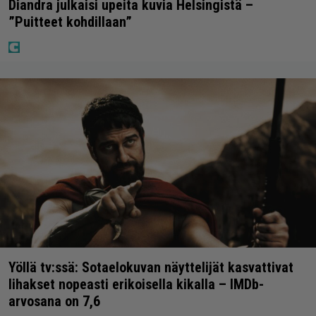
Diandra julkaisi upeita kuvia Helsingistä –
”Puitteet kohdillaan”
Yöllä tv:ssä: Sotaelokuvan näyttelijät kasvattivat
lihakset nopeasti erikoisella kikalla – IMDb-
arvosana on 7,6