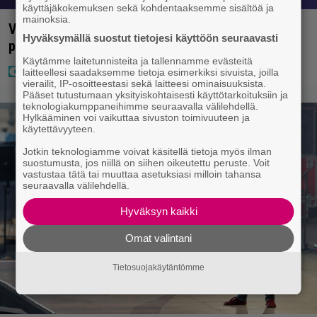
käyttäjäkokemuksen sekä kohdentaaksemme sisältöä ja
mainoksia.
Vappu Pimiä sai huonoa palvelua ravintolassa –
Hyväksymällä suostut tietojesi käyttöön seuraavasti
pettyi siellä kahteen asiaan
Käytämme laitetunnisteita ja tallennamme evästeitä
laitteellesi saadaksemme tietoja esimerkiksi sivuista, joilla
vierailit, IP-osoitteestasi sekä laitteesi ominaisuuksista.
Pääset tutustumaan yksityiskohtaisesti käyttötarkoituksiin ja
teknologiakumppaneihimme seuraavalla välilehdellä.
Hylkääminen voi vaikuttaa sivuston toimivuuteen ja
käytettävyyteen.
Jotkin teknologiamme voivat käsitellä tietoja myös ilman
suostumusta, jos niillä on siihen oikeutettu peruste. Voit
vastustaa tätä tai muuttaa asetuksiasi milloin tahansa
seuraavalla välilehdellä.
Hyväksyn kaikki
Omat valintani
Tietosuojakäytäntömme