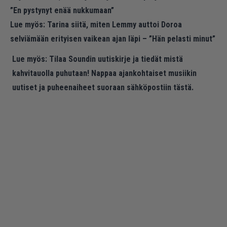
”En pystynyt enää nukkumaan”
Lue myös:
Tarina siitä, miten Lemmy auttoi Doroa
selviämään erityisen vaikean ajan läpi – ”Hän pelasti minut”
Lue myös:
Tilaa Soundin uutiskirje ja tiedät mistä
kahvitauolla puhutaan! Nappaa ajankohtaiset musiikin
uutiset ja puheenaiheet suoraan sähköpostiin tästä.