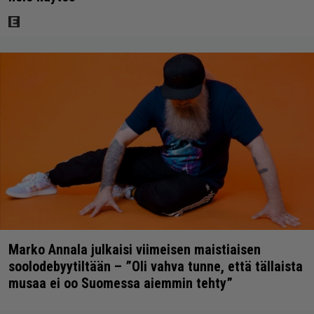
Marko Annala julkaisi viimeisen maistiaisen
soolodebyytiltään – ”Oli vahva tunne, että tällaista
musaa ei oo Suomessa aiemmin tehty”