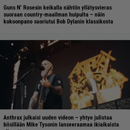
Guns N’ Rosesin keikalla nähtiin yllätysvieras
suoraan country-maailman huipulta – näin
kokoonpano suoriutui Bob Dylanin klassikosta
Anthrax julkaisi uuden videon – yhtye julistaa
biisillään Mike Tysonin lanseeraamaa ikiaikaista