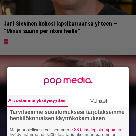
Jani Sievinen kokosi lapsikatraansa yhteen –
”Minun suurin perintöni heille”
Arvostamme yksityisyyttäsi
Valintasi
Tarvitsemme suostumuksesi tarjotaksemme
henkilökohtaisen käyttökokemuksen
Me ja huolellisesti valitsemamme
88 teknologiakumppania
hyödynnämme henkilötietoja tarjotaksemme paremman