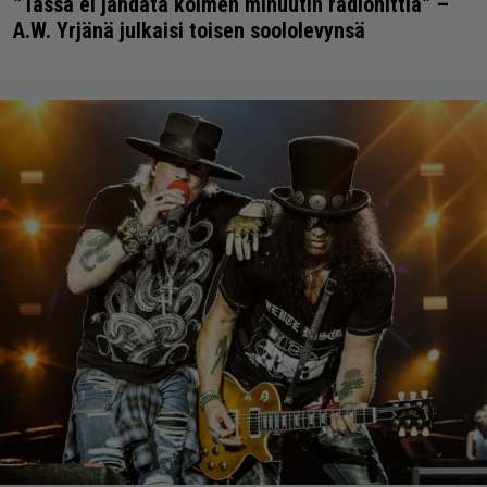
”Tässä ei jahdata kolmen minuutin radiohittiä” –
A.W. Yrjänä julkaisi toisen soololevynsä