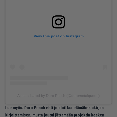
View this post on Instagram
A post shared by Doro Pesch (@dorometalqueen)
Lue myös:
Doro Pesch ehti jo aloittaa elämäkertakirjan
kirjoittamisen, mutta joutui jättämään projektin kesken –