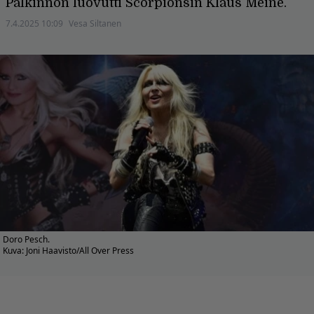
Palkinnon luovutti Scorpionsin Klaus Meine.
7.4.2025 10:09
Vesa Siltanen
Doro Pesch.
Kuva: Joni Haavisto/All Over Press