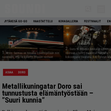
JYTÄKESÄ GO-GO
HAASTATTELU
KUVAGALLERIA
FESTIVAALIT
EN
2.
Guns N’ Rosesin keikalla nähtiin y
1.
Arvio: Saimaa on toisella covertripillään niin
suoraan country-maailman huipulta –
suvereeni, että se kääntyy itseään vastaan
kokoonpano suoriutui Bob Dylanin kl
ASIAA
DORO
Metallikuningatar Doro sai
tunnustusta elämäntyöstään –
”Suuri kunnia”