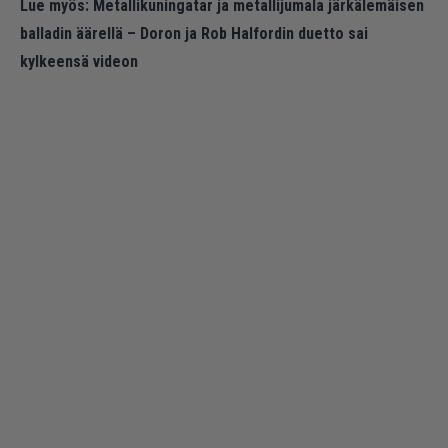
Lue myös:
Metallikuningatar ja metallijumala järkälemäisen
balladin äärellä – Doron ja Rob Halfordin duetto sai
kylkeensä videon