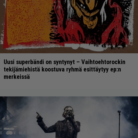
Uusi superbändi on syntynyt – Vaihtoehtorockin
tekijämiehistä koostuva ryhmä esittäytyy ep:n
merkeissä