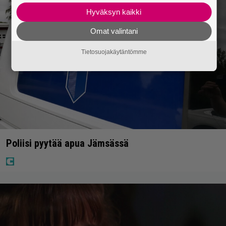
Hyväksyn kaikki
Omat valintani
Tietosuojakäytäntömme
Poliisi pyytää apua Jämsässä