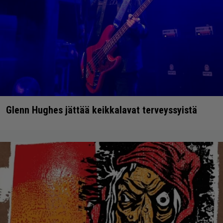
Glenn Hughes jättää keikkalavat terveyssyistä