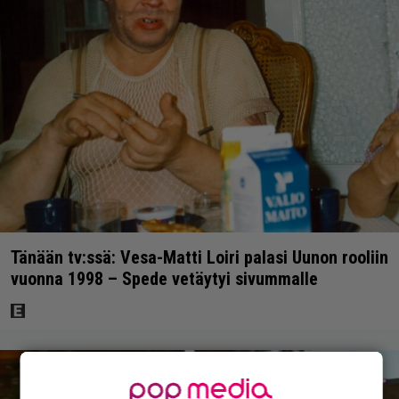
Tänään tv:ssä: Vesa-Matti Loiri palasi Uunon rooliin
vuonna 1998 – Spede vetäytyi sivummalle