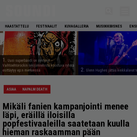
HAASTATTELU
FESTIVAALIT
KUVAGALLERIA
MUSIIKKIBISNES
ENS
1.
Uusi superbändi on syntynyt –
Vaihtoehtorockin tekijämiehistä koostuva ryhmä
2.
esittäytyy ep:n merkeissä
Glenn Hughes jättää keikkalavat t
ASIAA
NAPALM DEATH
Mikäli fanien kampanjointi menee
läpi, eräillä iloisilla
popfestivaaleilla saatetaan kuulla
hieman raskaamman pään