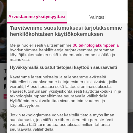
Arvostamme yksityisyyttäsi
Valintasi
Tarvitsemme suostumuksesi tarjotaksemme
henkilökohtaisen käyttökokemuksen
Me ja huolellisesti valitsemamme
88 teknologiakumppania
hyödynnämme henkilötietoja tarjotaksemme paremman
käyttäjäkokemuksen sekä kohdentaaksemme sisältöä ja
mainoksia.
Hyväksymällä suostut tietojesi käyttöön seuraavasti
Tv-ohjelman juontaja pudotti Linda Lampeniuksen
Käytämme laitetunnisteita ja tallennamme evästeitä
viulun – Pete Parkkonen pakeni kauhuissaan
laitteellesi saadaksemme tietoja esimerkiksi sivuista, joilla
paikalta
vierailit, IP-osoitteestasi sekä laitteesi ominaisuuksista.
Pääset tutustumaan yksityiskohtaisesti käyttötarkoituksiin ja
teknologiakumppaneihimme seuraavalla välilehdellä.
Hylkääminen voi vaikuttaa sivuston toimivuuteen ja
käytettävyyteen.
Jotkin teknologiamme voivat käsitellä tietoja myös ilman
suostumusta, jos niillä on siihen oikeutettu peruste. Voit
vastustaa tätä tai muuttaa asetuksiasi milloin tahansa
seuraavalla välilehdellä.