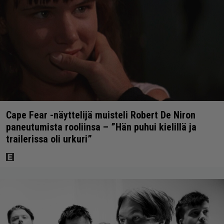
Cape Fear -näyttelijä muisteli Robert De Niron
paneutumista rooliinsa – ”Hän puhui kielillä ja
trailerissa oli urkuri”