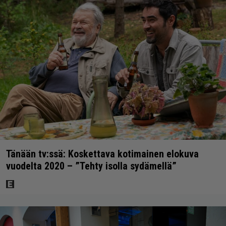
Tänään tv:ssä: Koskettava kotimainen elokuva
vuodelta 2020 – ”Tehty isolla sydämellä”