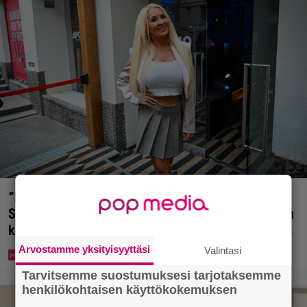
”Mitä isompi vehje, sen paremmin kulkee” –
Susanna Penttilä suuntasi Bangbussinsa Helsingin
keskustaan
Arvostamme yksityisyyttäsi
Valintasi
Tarvitsemme suostumuksesi tarjotaksemme
henkilökohtaisen käyttökokemuksen