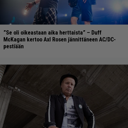
”Se oli oikeastaan aika herttaista” – Duff
McKagan kertoo Axl Rosen jännittäneen AC/DC-
pestiään