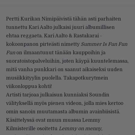
Pertti Kurikan Nimipäivistä tähän asti parhaiten
tunnettu Kari Aalto julkaisi juuri albumillisen
ehtaa reggaeta. Kari Aalto & Rastakarai -
kokoonpanon pirteästi nimetty
Summer Is Fun Fun
Fun
on ilmaantunut tänään kauppoihin ja
suoratoistopalveluihin, joten käypä kuuntelemassa,
mitä vanha punkkari on saanut aikaiseksi uuden
musiikkityylin puolella. Takapotkurytmein
viikonloppua kohti!
Artisti tarjoaa julkaisun kunniaksi Soundin
välityksellä myös pienen videon, jolla mies kertoo
omin sanoin muutamasta albumin avainbiisistä.
Käsittelyssä ovat muun muassa Lemmy
Kilmisterille osoitettu
Lemmy on menny
,