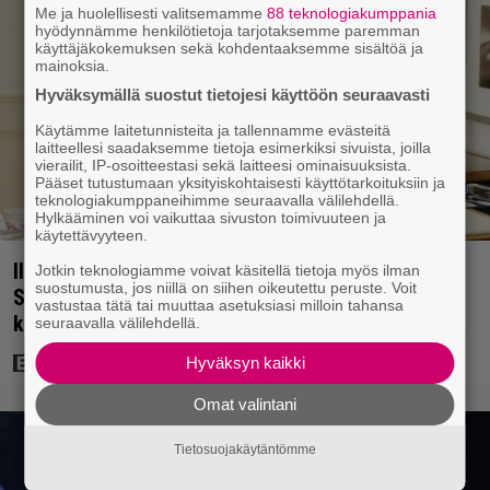
Me ja huolellisesti valitsemamme
88 teknologiakumppania
hyödynnämme henkilötietoja tarjotaksemme paremman
käyttäjäkokemuksen sekä kohdentaaksemme sisältöä ja
mainoksia.
Hyväksymällä suostut tietojesi käyttöön seuraavasti
Käytämme laitetunnisteita ja tallennamme evästeitä
laitteellesi saadaksemme tietoja esimerkiksi sivuista, joilla
vierailit, IP-osoitteestasi sekä laitteesi ominaisuuksista.
Pääset tutustumaan yksityiskohtaisesti käyttötarkoituksiin ja
teknologiakumppaneihimme seuraavalla välilehdellä.
Hylkääminen voi vaikuttaa sivuston toimivuuteen ja
käytettävyyteen.
Illalla tv:ssä: Tyly käänne kuvauksissa – Meryl
Jotkin teknologiamme voivat käsitellä tietoja myös ilman
suostumusta, jos niillä on siihen oikeutettu peruste. Voit
Streepin käytös muuttui draamakomedian
vastustaa tätä tai muuttaa asetuksiasi milloin tahansa
kulisseissa
seuraavalla välilehdellä.
Hyväksyn kaikki
Omat valintani
Tietosuojakäytäntömme