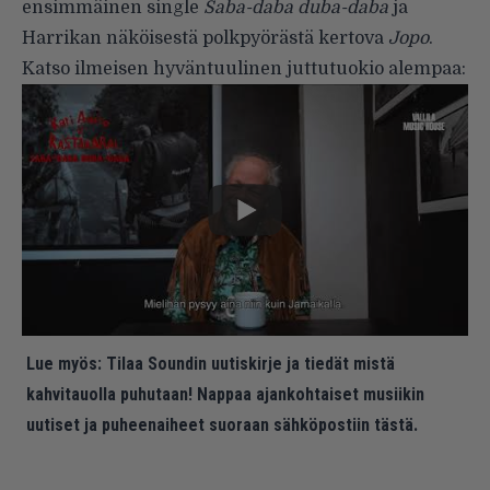
ensimmäinen single
Saba-daba duba-daba
ja
Harrikan näköisestä polkpyörästä kertova
Jopo
.
Katso ilmeisen hyväntuulinen juttutuokio alempaa:
Lue myös:
Tilaa Soundin uutiskirje ja tiedät mistä
kahvitauolla puhutaan! Nappaa ajankohtaiset musiikin
uutiset ja puheenaiheet suoraan sähköpostiin tästä.