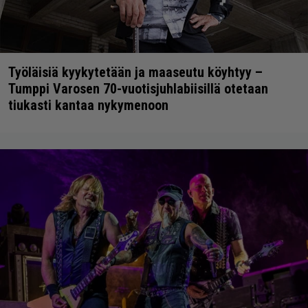
Työläisiä kyykytetään ja maaseutu köyhtyy –
Tumppi Varosen 70-vuotisjuhlabiisillä otetaan
tiukasti kantaa nykymenoon