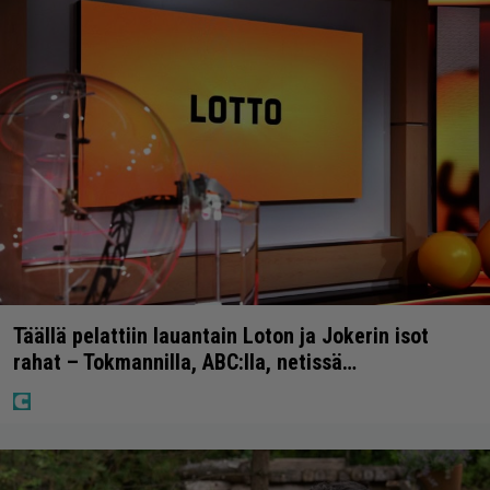
Täällä pelattiin lauantain Loton ja Jokerin isot
rahat – Tokmannilla, ABC:lla, netissä…