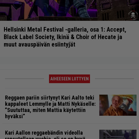
Hellsinki Metal Festival -galleria, osa 1: Accept,
Black Label Society, Ikinä & Choir of Hecate ja
muut avauspäivän esiintyjät
AIHEESEEN LIITTYEN
Reggaen pariin siirtynyt Kari Aalto teki
kappaleet Lemmylle ja Matti Nykäselle:
”Suututtaa, miten Mattia käytettiin
hyväksi”
Kari Aallon reggaebändin videolla
rapsutellaan vuohia, eli se on hyvä