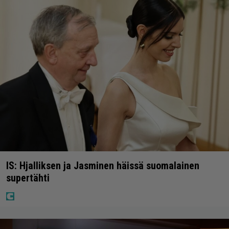
IS: Hjalliksen ja Jasminen häissä suomalainen
supertähti