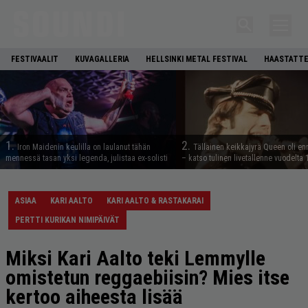
FESTIVAALIT
KUVAGALLERIA
HELLSINKI METAL FESTIVAL
HAASTATTE
1.
2.
Iron Maidenin keulilla on laulanut tähän
Tällainen keikkajyrä Queen oli e
mennessä tasan yksi legenda, julistaa ex-solisti
– katso tulinen livetallenne vuodelta
ASIAA
KARI AALTO
KARI AALTO & RASTAKARAI
PERTTI KURIKAN NIMIPÄIVÄT
Miksi Kari Aalto teki Lemmylle
omistetun reggaebiisin? Mies itse
kertoo aiheesta lisää