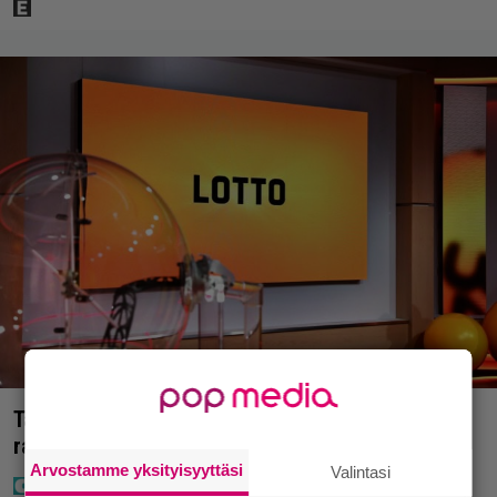
Täällä pelattiin lauantain Loton ja Jokerin isot
rahat – Tokmannilla, ABC:lla, netissä…
Arvostamme yksityisyyttäsi
Valintasi