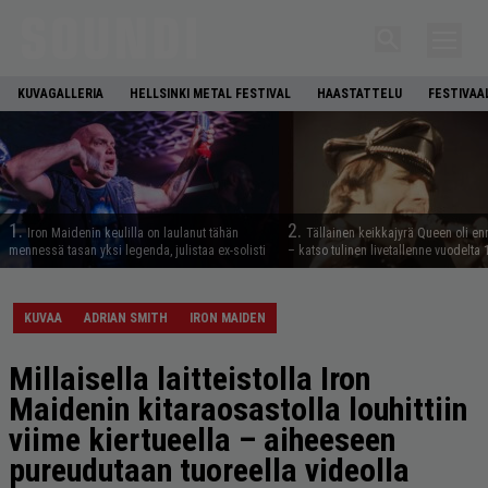
KUVAGALLERIA
HELLSINKI METAL FESTIVAL
HAASTATTELU
FESTIVAA
1.
2.
Iron Maidenin keulilla on laulanut tähän
Tällainen keikkajyrä Queen oli e
mennessä tasan yksi legenda, julistaa ex-solisti
– katso tulinen livetallenne vuodelta
KUVAA
ADRIAN SMITH
IRON MAIDEN
Millaisella laitteistolla Iron
Maidenin kitaraosastolla louhittiin
viime kiertueella – aiheeseen
pureudutaan tuoreella videolla