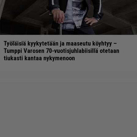
Työläisiä kyykytetään ja maaseutu köyhtyy –
Tumppi Varosen 70-vuotisjuhlabiisillä otetaan
tiukasti kantaa nykymenoon