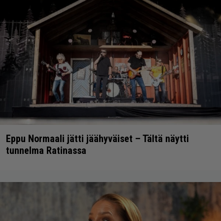
Eppu Normaali jätti jäähyväiset – Tältä näytti
tunnelma Ratinassa