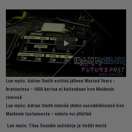
Lue myös:
Adrian Smith esittää jälleen Wasted Years -
bravuurinsa – tällä kertaa ei kuitenkaan Iron Maidenin
riveissä
Lue myös:
Adrian Smith nimeää yhden suosikkibiisinsä Iron
Maidenin tuotannosta – valinta voi yllättää
Lue myös:
Tilaa Soundin uutiskirje ja tiedät mistä