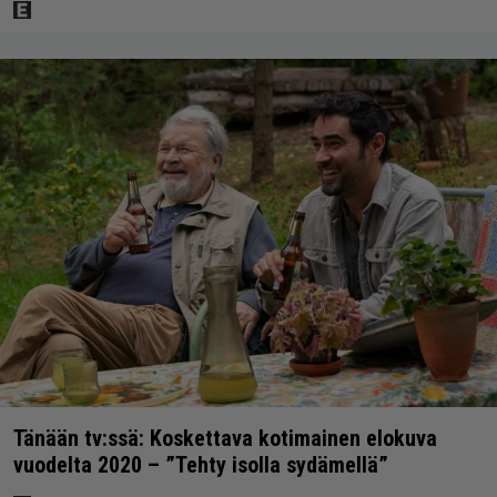
Tänään tv:ssä: Koskettava kotimainen elokuva
vuodelta 2020 – ”Tehty isolla sydämellä”