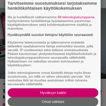
Tarvitsemme suostumuksesi tarjotaksemme
henkilökohtaisen käyttökokemuksen
Me ja huolellisesti valitsemamme
88 teknologiakumppania
hyödynnämme henkilötietoja tarjotaksemme paremman
käyttäjäkokemuksen sekä kohdentaaksemme sisältöä ja
mainoksia.
Hyväksymällä suostut tietojesi käyttöön seuraavasti
Käytämme laitetunnisteita ja tallennamme evästeitä
laitteellesi saadaksemme tietoja esimerkiksi sivuista, joilla
vierailit, IP-osoitteestasi sekä laitteesi ominaisuuksista.
Pääset tutustumaan yksityiskohtaisesti käyttötarkoituksiin ja
teknologiakumppaneihimme seuraavalla välilehdellä.
Hylkääminen voi vaikuttaa sivuston toimivuuteen ja
käytettävyyteen.
Jotkin teknologiamme voivat käsitellä tietoja myös ilman
suostumusta, jos niillä on siihen oikeutettu peruste. Voit
vastustaa tätä tai muuttaa asetuksiasi milloin tahansa
seuraavalla välilehdellä.
”Mitä isompi vehje, sen paremmin kulkee” –
Susanna Penttilä suuntasi Bangbussinsa Helsingin
Hyväksyn kaikki
keskustaan
Omat valintani