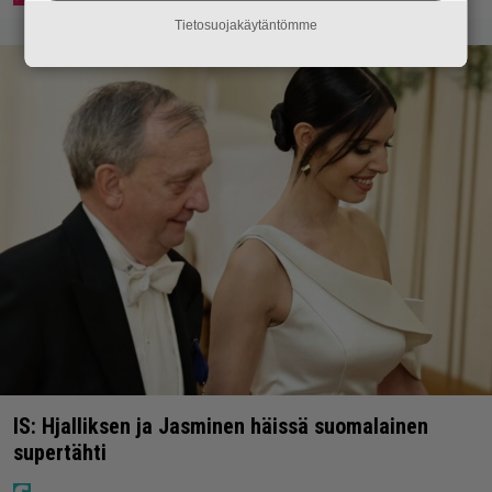
Tietosuojakäytäntömme
IS: Hjalliksen ja Jasminen häissä suomalainen
supertähti