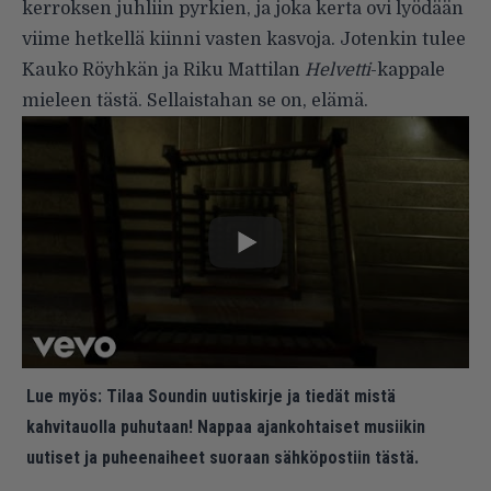
kerroksen juhliin pyrkien, ja joka kerta ovi lyödään
viime hetkellä kiinni vasten kasvoja. Jotenkin tulee
Kauko Röyhkän ja Riku Mattilan
Helvetti
-kappale
mieleen tästä. Sellaistahan se on, elämä.
Lue myös:
Tilaa Soundin uutiskirje ja tiedät mistä
kahvitauolla puhutaan! Nappaa ajankohtaiset musiikin
uutiset ja puheenaiheet suoraan sähköpostiin tästä.