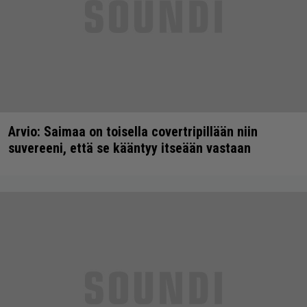
Arvio: Saimaa on toisella covertripillään niin
suvereeni, että se kääntyy itseään vastaan