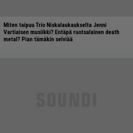
Miten taipuu Trio Niskalaukaukselta Jenni
Vartiaisen musiikki? Entäpä ruotsalainen death
metal? Pian tämäkin selviää