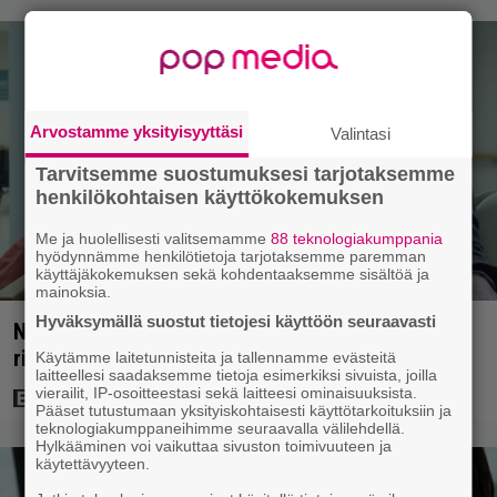
Arvostamme yksityisyyttäsi
Valintasi
Tarvitsemme suostumuksesi tarjotaksemme
henkilökohtaisen käyttökokemuksen
Me ja huolellisesti valitsemamme
88 teknologiakumppania
hyödynnämme henkilötietoja tarjotaksemme paremman
käyttäjäkokemuksen sekä kohdentaaksemme sisältöä ja
mainoksia.
Hyväksymällä suostut tietojesi käyttöön seuraavasti
Nyt Netflixissä: Yksi viime vuosien parhaista
rikossarjoista – IMDB-arvio 8,8
Käytämme laitetunnisteita ja tallennamme evästeitä
laitteellesi saadaksemme tietoja esimerkiksi sivuista, joilla
vierailit, IP-osoitteestasi sekä laitteesi ominaisuuksista.
Pääset tutustumaan yksityiskohtaisesti käyttötarkoituksiin ja
teknologiakumppaneihimme seuraavalla välilehdellä.
Hylkääminen voi vaikuttaa sivuston toimivuuteen ja
käytettävyyteen.