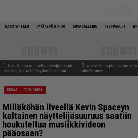
HAASTATTELU
JYTÄKESÄ GO-GO
KUVAGALLERIA
FESTIVAALIT
EN
1.
2.
Arvio: Saimaa on toisella covertripillään niin
Weezer-fanien pitkä odotus päätty
suvereeni, että se kääntyy itseään vastaan
tulee Suomeen
KUVAA
TOM ODELL
Milläköhän ilveellä Kevin Spaceyn
kaltainen näyttelijäsuuruus saatiin
houkuteltua musiikkivideon
pääosaan?