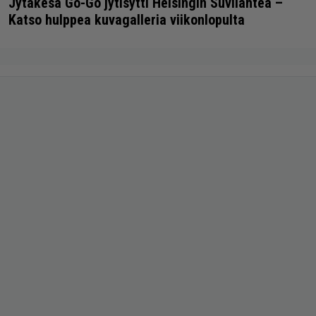
Jytäkesä Go-Go jytisytti Helsingin Suvilahtea –
Katso hulppea kuvagalleria viikonlopulta