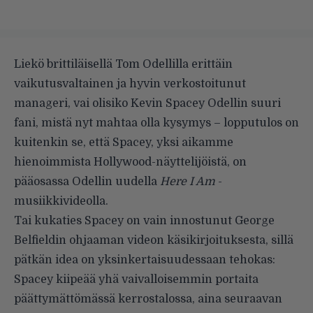
Liekö brittiläisellä Tom Odellilla erittäin
vaikutusvaltainen ja hyvin verkostoitunut
manageri, vai olisiko Kevin Spacey Odellin suuri
fani, mistä nyt mahtaa olla kysymys – lopputulos on
kuitenkin se, että Spacey, yksi aikamme
hienoimmista Hollywood-näyttelijöistä, on
pääosassa Odellin uudella
Here I Am
-
musiikkivideolla.
Tai kukaties Spacey on vain innostunut George
Belfieldin ohjaaman videon käsikirjoituksesta, sillä
pätkän idea on yksinkertaisuudessaan tehokas:
Spacey kiipeää yhä vaivalloisemmin portaita
päättymättömässä kerrostalossa, aina seuraavan