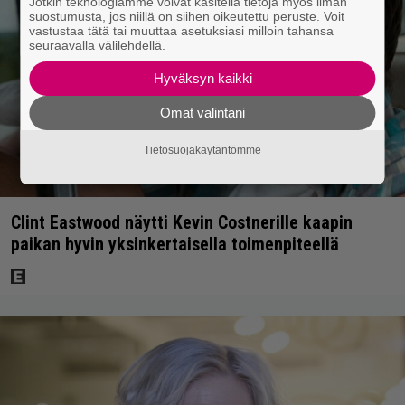
Jotkin teknologiamme voivat käsitellä tietoja myös ilman
suostumusta, jos niillä on siihen oikeutettu peruste. Voit
vastustaa tätä tai muuttaa asetuksiasi milloin tahansa
seuraavalla välilehdellä.
Hyväksyn kaikki
Omat valintani
Tietosuojakäytäntömme
Clint Eastwood näytti Kevin Costnerille kaapin
paikan hyvin yksinkertaisella toimenpiteellä