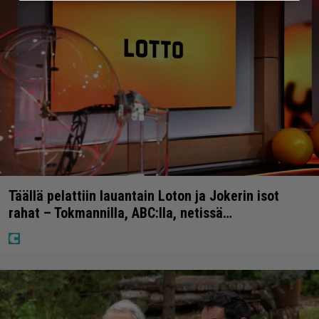
Täällä pelattiin lauantain Loton ja Jokerin isot
rahat – Tokmannilla, ABC:lla, netissä…