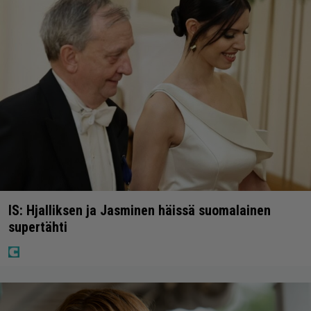
IS: Hjalliksen ja Jasminen häissä suomalainen
supertähti