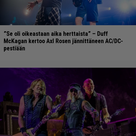
”Se oli oikeastaan aika herttaista” – Duff
McKagan kertoo Axl Rosen jännittäneen AC/DC-
pestiään