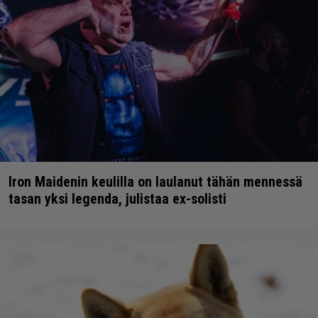
Iron Maidenin keulilla on laulanut tähän mennessä
tasan yksi legenda, julistaa ex-solisti