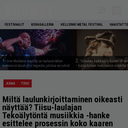
FESTIVAALIT
KUVAGALLERIA
HELLSINKI METAL FESTIVAL
HAASTATTE
1.
2.
Iron Maidenin keulilla on laulanut tähän
Tällainen keikkajyrä Queen oli e
mennessä tasan yksi legenda, julistaa ex-solisti
– katso tulinen livetallenne vuodelta
ASIAA
TIISU
Miltä laulunkirjoittaminen oikeasti
näyttää? Tiisu-laulajan
Tekoälytöntä musiikkia -hanke
esittelee prosessin koko kaaren