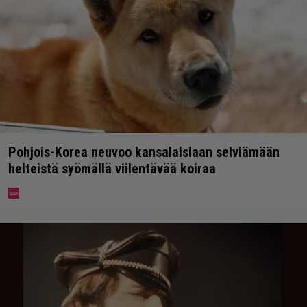
Pohjois-Korea neuvoo kansalaisiaan selviämään
helteistä syömällä viilentävää koiraa