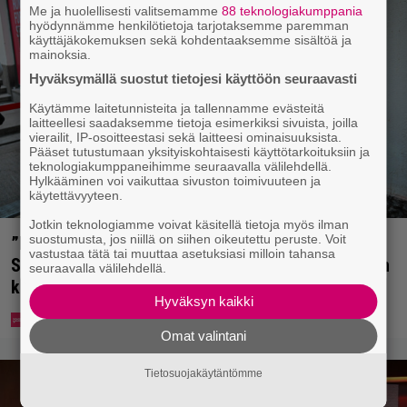
Me ja huolellisesti valitsemamme
88 teknologiakumppania
hyödynnämme henkilötietoja tarjotaksemme paremman
käyttäjäkokemuksen sekä kohdentaaksemme sisältöä ja
mainoksia.
Hyväksymällä suostut tietojesi käyttöön seuraavasti
Käytämme laitetunnisteita ja tallennamme evästeitä
laitteellesi saadaksemme tietoja esimerkiksi sivuista, joilla
vierailit, IP-osoitteestasi sekä laitteesi ominaisuuksista.
Pääset tutustumaan yksityiskohtaisesti käyttötarkoituksiin ja
teknologiakumppaneihimme seuraavalla välilehdellä.
Hylkääminen voi vaikuttaa sivuston toimivuuteen ja
käytettävyyteen.
Jotkin teknologiamme voivat käsitellä tietoja myös ilman
suostumusta, jos niillä on siihen oikeutettu peruste. Voit
”Mitä isompi vehje, sen paremmin kulkee” –
vastustaa tätä tai muuttaa asetuksiasi milloin tahansa
Susanna Penttilä suuntasi Bangbussinsa Helsingin
seuraavalla välilehdellä.
keskustaan
Hyväksyn kaikki
Omat valintani
Tietosuojakäytäntömme