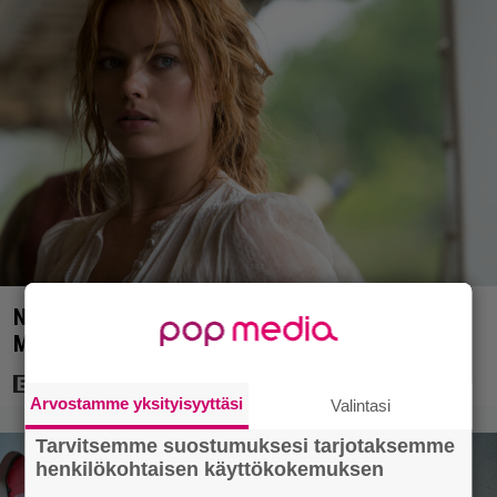
Nyt Netflixissä: 180 miljoonan toimintaseikkailu –
Margot Robbie vei seksikohtauksen liian pitkälle
Arvostamme yksityisyyttäsi
Valintasi
Tarvitsemme suostumuksesi tarjotaksemme
henkilökohtaisen käyttökokemuksen