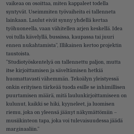
vaikeaa on osoittaa, miten kappaleet todella
syntyvät. Useimmiten työvaiheita ei tallenneta
lainkaan. Laulut eivät synny yhdellä kertaa
työhuoneella, vaan vähitellen arjen keskellä. Idea
voi tulla kävelyllä, bussissa, kaupassa tai juuri
ennen nukahtamista”, Illikainen kertoo projektin
taustoista.
”Studiotyöskentelyä on tallennettu paljon, mutta
itse kirjoittamisen ja säveltämisen hetkiä
huomattavasti vähemmän. Tekoälyn yleistyessä
onkin erityisen tärkeää tuoda esille se inhimillisen
puurtamisen määrä, mitä laulunkirjoittamiseen on
kulunut, kaikki se hiki, kyyneleet, ja luomisen
riemu, joka on yleensä jäänyt näkymättömiin –
musiikinteon tapa, joka voi tulevaisuudessa jäädä
marginaaliin.”