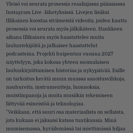
Yleisö voi seurata prosessia reaaliajassa pääasiassa
Instagram Live -lähetyksissä. Livejen lisäksi
Illikainen koostaa striimeistä videoita, joiden kautta
prosessia voi seurata myös jälkikäteen. Hankkeen
aikana Illikainen myös haastattelee muita
lauluntekijöitä ja julkaisee haastattelut
podcasteina. Projekti huipentuu vuonna 2027
näyttelyyn, joka kokoaa yhteen suomalaisen
laulunkirjoittamisen historiaa ja nykypäivää. Esille
on tarkoitus kerätä muun muassa sanoitusvihkoja,
nauhureita, instrumentteja, luonnoksia,
muistiinpanoja ja muita musiikin tekemiseen
liittyvää esineistöä ja teknologiaa.
”Veikkaan, että suuri osa materiaalista on sellaista,
jota kukaan ei jaksaisi katsoa tuntikausia. Minä
mumisemassa, hyräilemässä tai miettimässä hiljaa