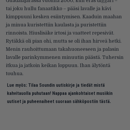
Guadalajarassa vuonna 2000, kun eräs diggari –
tai joku hullu fanaatikko – pääsi lavalle ja kävi
kimppuuni kesken esiintymisen. Kaaduin maahan
ja minua kuristettiin kaulasta ja puristettiin
rinnoista. Hiuslisäke irtosi ja vaatteet repesivät.
Rytäkkä oli pian ohi, mutta se oli ihan hirveä hetki.
Menin rauhoittumaan takahuoneeseen ja palasin
lavalle parinkymmenen minuutin päästä. Tuhersin
itkua ja jatkoin keikan loppuun. Ihan älytöntä
touhua.
Lue myös:
Tilaa Soundin uutiskirje ja tiedät mistä
kahvitauolla puhutaan! Nappaa ajankohtaiset musiikin
uutiset ja puheenaiheet suoraan sähköpostiin tästä.