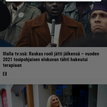
Illalla tv:ssä: Raskas rooli jätti jälkensä – vuoden
2021 tosipohjaisen elokuvan tähti hakeutui
terapiaan