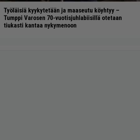
Työläisiä kyykytetään ja maaseutu köyhtyy –
Tumppi Varosen 70-vuotisjuhlabiisillä otetaan
tiukasti kantaa nykymenoon