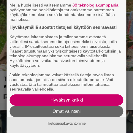
Me ja huolellisesti valitsemamme
88 teknologiakumppania
hyödynnämme henkilötietoja tarjotaksemme paremman
käyttäjäkokemuksen sekä kohdentaaksemme sisältöä ja
mainoksia.
Hyväksymällä suostut tietojesi käyttöön seuraavasti
Käytämme laitetunnisteita ja tallennamme evästeitä
laitteellesi saadaksemme tietoja esimerkiksi sivuista, joilla
vierailit, IP-osoitteestasi sekä laitteesi ominaisuuksista.
Pääset tutustumaan yksityiskohtaisesti käyttötarkoituksiin ja
teknologiakumppaneihimme seuraavalla välilehdellä.
Hylkääminen voi vaikuttaa sivuston toimivuuteen ja
käytettävyyteen.
Jotkin teknologiamme voivat käsitellä tietoja myös ilman
Tänään tv:ssä: Koskettava kotimainen elokuva
suostumusta, jos niillä on siihen oikeutettu peruste. Voit
vastustaa tätä tai muuttaa asetuksiasi milloin tahansa
vuodelta 2020 – ”Tehty isolla sydämellä”
seuraavalla välilehdellä.
Hyväksyn kaikki
Omat valintani
Tietosuojakäytäntömme