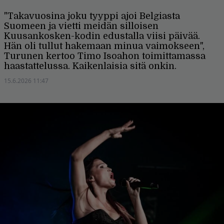
"Takavuosina joku tyyppi ajoi Belgiasta
Suomeen ja vietti meidän silloisen
Kuusankosken-kodin edustalla viisi päivää.
Hän oli tullut hakemaan minua vaimokseen",
Turunen kertoo Timo Isoahon toimittamassa
haastattelussa. Kaikenlaisia sitä onkin.
15.6.2026 11:47