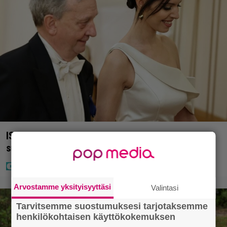
IS: Hjalliksen ja Jasminen häissä suomalainen
supertähti
Arvostamme yksityisyyttäsi
Valintasi
Tarvitsemme suostumuksesi tarjotaksemme
henkilökohtaisen käyttökokemuksen