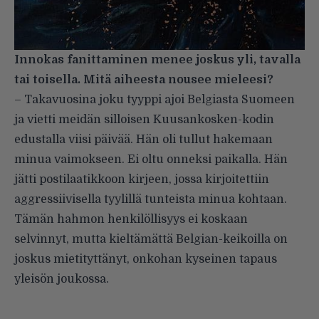
Innokas fanittaminen menee joskus yli, tavalla
tai toisella. Mitä aiheesta nousee mieleesi?
– Takavuosina joku tyyppi ajoi Belgiasta Suomeen
ja vietti meidän silloisen Kuusankosken-kodin
edustalla viisi päivää. Hän oli tullut hakemaan
minua vaimokseen. Ei oltu onneksi paikalla. Hän
jätti postilaatikkoon kirjeen, jossa kirjoitettiin
aggressiivisella tyylillä tunteista minua kohtaan.
Tämän hahmon henkilöllisyys ei koskaan
selvinnyt, mutta kieltämättä Belgian-keikoilla on
joskus mietityttänyt, onkohan kyseinen tapaus
yleisön joukossa.