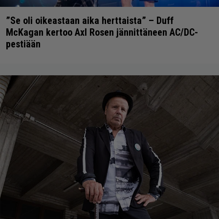
”Se oli oikeastaan aika herttaista” – Duff
McKagan kertoo Axl Rosen jännittäneen AC/DC-
pestiään