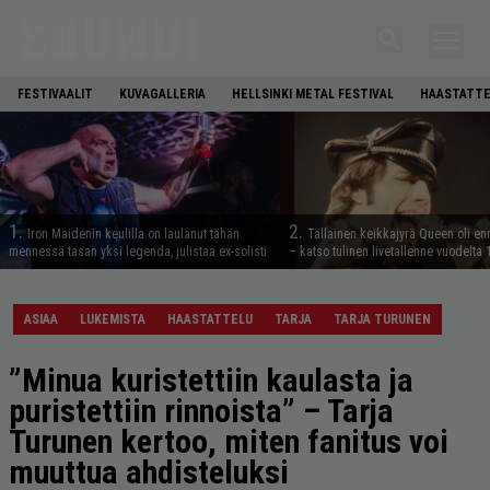
FESTIVAALIT
KUVAGALLERIA
HELLSINKI METAL FESTIVAL
HAASTATTE
1.
2.
Iron Maidenin keulilla on laulanut tähän
Tällainen keikkajyrä Queen oli e
mennessä tasan yksi legenda, julistaa ex-solisti
– katso tulinen livetallenne vuodelta
ASIAA
LUKEMISTA
HAASTATTELU
TARJA
TARJA TURUNEN
”Minua kuristettiin kaulasta ja
puristettiin rinnoista” – Tarja
Turunen kertoo, miten fanitus voi
muuttua ahdisteluksi