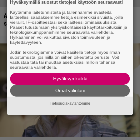
Hyväksymällä suostut tietojesi käyttöön seuraavasti
Käytämme laitetunnisteita ja tallennamme evästeitä
Arvio: Saimaa on toisella covertripillään niin
laitteellesi saadaksemme tietoja esimerkiksi sivuista, joilla
vierailit, IP-osoitteestasi sekä laitteesi ominaisuuksista.
suvereeni, että se kääntyy itseään vastaan
Pääset tutustumaan yksityiskohtaisesti käyttötarkoituksiin ja
teknologiakumppaneihimme seuraavalla välilehdellä.
Hylkääminen voi vaikuttaa sivuston toimivuuteen ja
käytettävyyteen.
Jotkin teknologiamme voivat käsitellä tietoja myös ilman
suostumusta, jos niillä on siihen oikeutettu peruste. Voit
vastustaa tätä tai muuttaa asetuksiasi milloin tahansa
seuraavalla välilehdellä.
Hyväksyn kaikki
Omat valintani
Tietosuojakäytäntömme