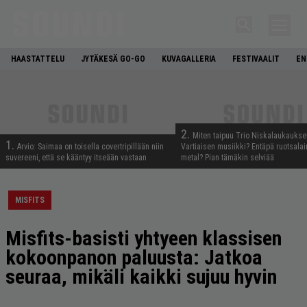
HAASTATTELU
JYTÄKESÄ GO-GO
KUVAGALLERIA
FESTIVAALIT
EN
2.
Miten taipuu Trio Niskalaukaukse
1.
Arvio: Saimaa on toisella covertripillään niin
Vartiaisen musiikki? Entäpä ruotsala
suvereeni, että se kääntyy itseään vastaan
metal? Pian tämäkin selviää
MISFITS
Misfits-basisti yhtyeen klassisen
kokoonpanon paluusta: Jatkoa
seuraa, mikäli kaikki sujuu hyvin