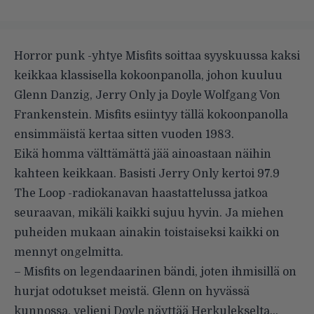
Horror punk -yhtye Misfits soittaa syyskuussa kaksi
keikkaa klassisella kokoonpanolla, johon kuuluu
Glenn Danzig, Jerry Only ja Doyle Wolfgang Von
Frankenstein. Misfits esiintyy tällä kokoonpanolla
ensimmäistä kertaa sitten vuoden 1983.
Eikä homma välttämättä jää ainoastaan näihin
kahteen keikkaan. Basisti Jerry Only kertoi 97.9
The Loop -radiokanavan haastattelussa jatkoa
seuraavan, mikäli kaikki sujuu hyvin. Ja miehen
puheiden mukaan ainakin toistaiseksi kaikki on
mennyt ongelmitta.
– Misfits on legendaarinen bändi, joten ihmisillä on
hurjat odotukset meistä. Glenn on hyvässä
kunnossa, veljeni Doyle näyttää Herkulekselta…