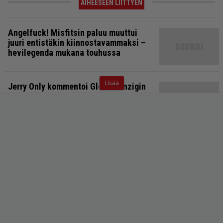
AIHEESEEN LIITTYEN
Angelfuck! Misfitsin paluu muuttui
juuri entistäkin kiinnostavammaksi –
hevilegenda mukana touhussa
Lisää
Jerry Only kommentoi Glenn Danzigin
paluuta Misfitsin riveihin –
Kurkunleikkaamishimo vaihtui
reunioniksi