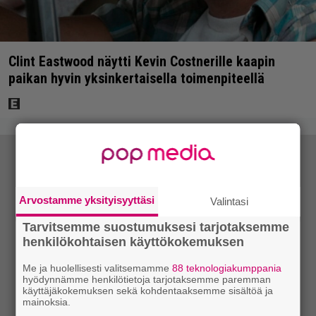
Clint Eastwood näytti Kevin Costnerille kaapin
paikan hyvin yksinkertaisella toimenpiteellä
Arvostamme yksityisyyttäsi
Valintasi
Tarvitsemme suostumuksesi tarjotaksemme
henkilökohtaisen käyttökokemuksen
Me ja huolellisesti valitsemamme
88 teknologiakumppania
hyödynnämme henkilötietoja tarjotaksemme paremman
käyttäjäkokemuksen sekä kohdentaaksemme sisältöä ja
mainoksia.