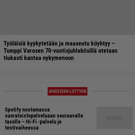
Työläisiä kyykytetään ja maaseutu köyhtyy –
Tumppi Varosen 70-vuotisjuhlabiisillä otetaan
tiukasti kantaa nykymenoon
AIHEESEEN LIITTYEN
Spotify nostamassa
suoratoistopalveluaan seuraavalle
tasolle – Hi-Fi -palvelu jo
testivaiheessa