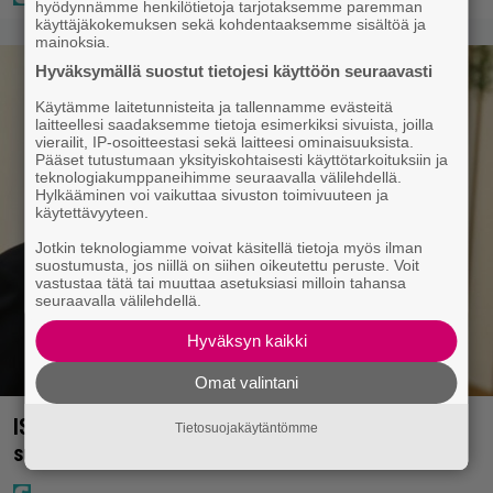
hyödynnämme henkilötietoja tarjotaksemme paremman
käyttäjäkokemuksen sekä kohdentaaksemme sisältöä ja
mainoksia.
Hyväksymällä suostut tietojesi käyttöön seuraavasti
Käytämme laitetunnisteita ja tallennamme evästeitä
laitteellesi saadaksemme tietoja esimerkiksi sivuista, joilla
vierailit, IP-osoitteestasi sekä laitteesi ominaisuuksista.
Pääset tutustumaan yksityiskohtaisesti käyttötarkoituksiin ja
teknologiakumppaneihimme seuraavalla välilehdellä.
Hylkääminen voi vaikuttaa sivuston toimivuuteen ja
käytettävyyteen.
Jotkin teknologiamme voivat käsitellä tietoja myös ilman
suostumusta, jos niillä on siihen oikeutettu peruste. Voit
vastustaa tätä tai muuttaa asetuksiasi milloin tahansa
seuraavalla välilehdellä.
Hyväksyn kaikki
Omat valintani
IS: Hjalliksen ja Jasminen häissä suomalainen
Tietosuojakäytäntömme
supertähti