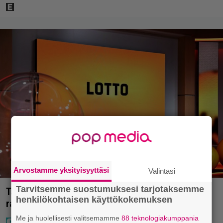
Arvostamme yksityisyyttäsi
Valintasi
Tarvitsemme suostumuksesi tarjotaksemme
Täällä pelattiin lauantain Loton ja Jokerin isot
henkilökohtaisen käyttökokemuksen
rahat – Tokmannilla, ABC:lla, netissä…
Me ja huolellisesti valitsemamme
88 teknologiakumppania