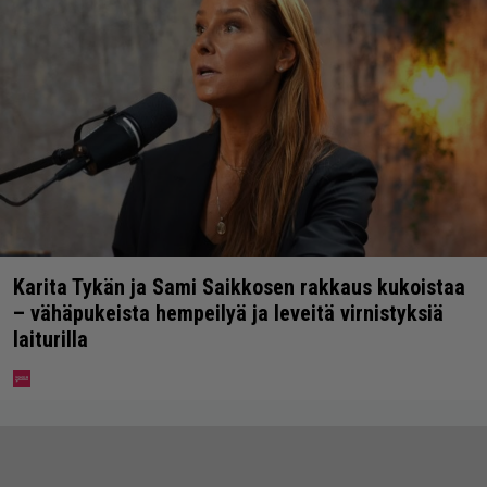
Karita Tykän ja Sami Saikkosen rakkaus kukoistaa
– vähäpukeista hempeilyä ja leveitä virnistyksiä
laiturilla