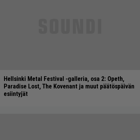
Hellsinki Metal Festival -galleria, osa 2: Opeth,
Paradise Lost, The Kovenant ja muut päätöspäivän
esiintyjät