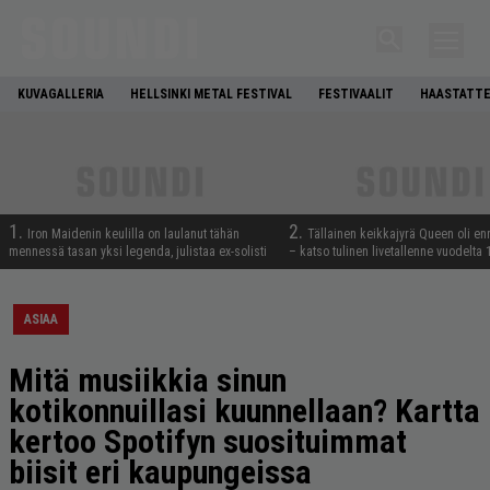
KUVAGALLERIA
HELLSINKI METAL FESTIVAL
FESTIVAALIT
HAASTATTE
1.
2.
Iron Maidenin keulilla on laulanut tähän
Tällainen keikkajyrä Queen oli e
mennessä tasan yksi legenda, julistaa ex-solisti
– katso tulinen livetallenne vuodelta
ASIAA
Mitä musiikkia sinun
kotikonnuillasi kuunnellaan? Kartta
kertoo Spotifyn suosituimmat
biisit eri kaupungeissa