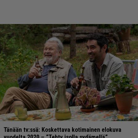
Tänään tv:ssä: Koskettava kotimainen elokuva
vuodelta 2020 – ”Tehty isolla sydämellä”