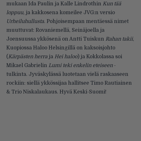
mukaan Ida Paulin ja Kalle Lindrothin
Kun tää
loppuu
, ja kakkosena komeilee JVG:n versio
Urheiluhullusta
. Pohjoisempaan mentäessä nimet
muuttuvat: Rovaniemellä, Seinäjoella ja
Joensuussa ykkösenä on Antti Tuiskun
Rahan takii
,
Kuopiossa Haloo Helsingillä on kaksoisjohto
(
Kärpästen herra
ja
Hei haloo
) ja Kokkolassa soi
Mikael Gabrielin
Lumi teki enkelin eteiseen
-
tulkinta. Jyväskylässä luotetaan vielä raskaaseen
rockiin: siellä ykkössijaa hallitsee Timo Rautiainen
& Trio Niskalaukaus. Hyvä Keski-Suomi!