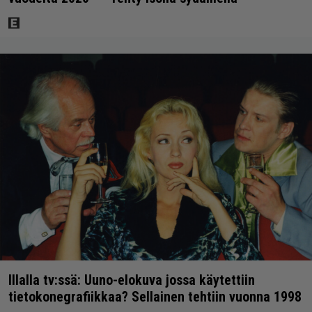
Illalla tv:ssä: Uuno-elokuva jossa käytettiin
tietokonegrafiikkaa? Sellainen tehtiin vuonna 1998