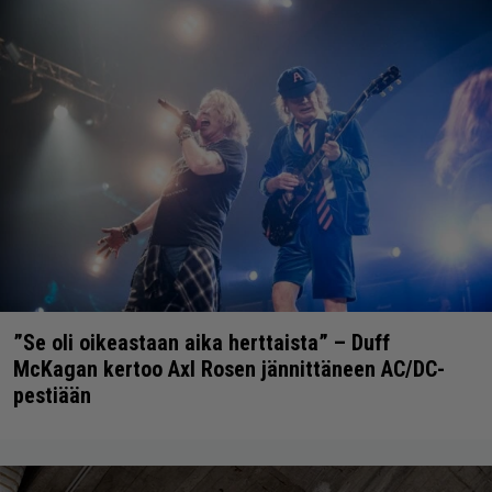
”Se oli oikeastaan aika herttaista” – Duff
McKagan kertoo Axl Rosen jännittäneen AC/DC-
pestiään