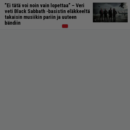
”Ei tätä voi noin vain lopettaa” – Veri
veti Black Sabbath -basistin eläkkeeltä
takaisin musiikin pariin ja uuteen
bändiin