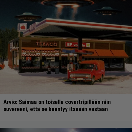
Arvio: Saimaa on toisella covertripillään niin
suvereeni, että se kääntyy itseään vastaan