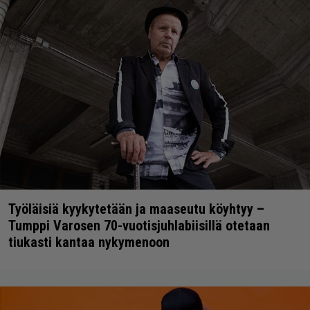
Työläisiä kyykytetään ja maaseutu köyhtyy –
Tumppi Varosen 70-vuotisjuhlabiisillä otetaan
tiukasti kantaa nykymenoon