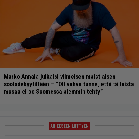
Marko Annala julkaisi viimeisen maistiaisen
soolodebyytiltään – ”Oli vahva tunne, että tällaista
musaa ei oo Suomessa aiemmin tehty”
AIHEESEEN LIITTYEN