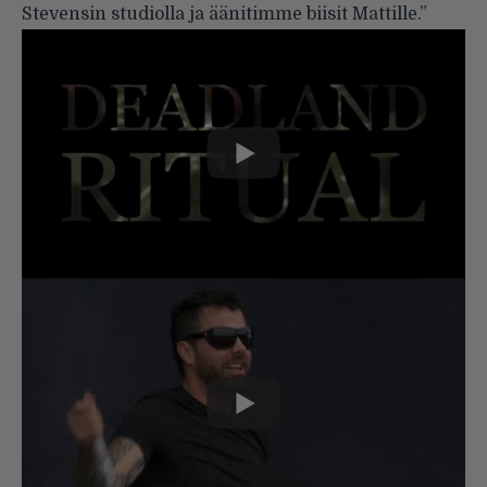
Stevensin studiolla ja äänitimme biisit Mattille.”