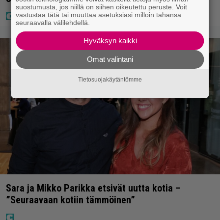
suostumusta, jos niillä on siihen oikeutettu peruste. Voit
vastustaa tätä tai muuttaa asetuksiasi milloin tahansa
seuraavalla välilehdellä.
Hyväksyn kaikki
Omat valintani
Tietosuojakäytäntömme
Sara ja Mikko Parikka etsivät uutta kotia –
”Seuraavaan kotiin tämmöinen”