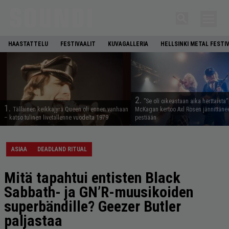
HAASTATTELU
FESTIVAALIT
KUVAGALLERIA
HELLSINKI METAL FESTI
2.
”Se oli oikeastaan aika herttaista”
1.
Tällainen keikkajyrä Queen oli ennen vanhaan
McKagan kertoo Axl Rosen jännittäne
– katso tulinen livetallenne vuodelta 1979
pestiään
ASIAA
DEADLAND RITUAL
Mitä tapahtui entisten Black
Sabbath- ja GN’R-muusikoiden
superbändille? Geezer Butler
paljastaa