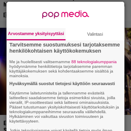
hienot pääroolit vuoden 1984 menestyselokuvassa
Arvostamme yksityisyyttäsi
Valintasi
Tarvitsemme suostumuksesi tarjotaksemme
henkilökohtaisen käyttökokemuksen
Me ja huolellisesti valitsemamme
88 teknologiakumppania
hyödynnämme henkilötietoja tarjotaksemme paremman
käyttäjäkokemuksen sekä kohdentaaksemme sisältöä ja
mainoksia.
Hyväksymällä suostut tietojesi käyttöön seuraavasti
Käytämme laitetunnisteita ja tallennamme evästeitä
laitteellesi saadaksemme tietoja esimerkiksi sivuista, joilla
vierailit, IP-osoitteestasi sekä laitteesi ominaisuuksista.
Pääset tutustumaan yksityiskohtaisesti käyttötarkoituksiin ja
teknologiakumppaneihimme seuraavalla välilehdellä.
Hylkääminen voi vaikuttaa sivuston toimivuuteen ja
käytettävyyteen.
Eurojackpotissa poksahti 32,7 miljoonaa, ja tänne
Suomen isoin voitto meni
Jotkin teknologiamme voivat käsitellä tietoja myös ilman