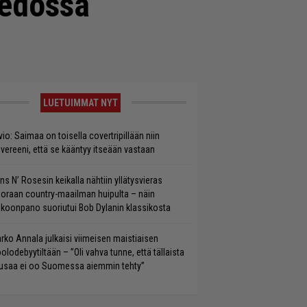
iedossa
LUETUIMMAT NYT
vio: Saimaa on toisella covertripillään niin
vereeni, että se kääntyy itseään vastaan
ns N’ Rosesin keikalla nähtiin yllätysvieras
oraan country-maailman huipulta – näin
koonpano suoriutui Bob Dylanin klassikosta
rko Annala julkaisi viimeisen maistiaisen
olodebyytiltään – ”Oli vahva tunne, että tällaista
saa ei oo Suomessa aiemmin tehty”