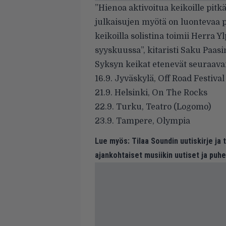
”Hienoa aktivoitua keikoille pit
julkaisujen myötä on luontevaa 
keikoilla solistina toimii Herra 
syyskuussa”, kitaristi Saku Paas
Syksyn keikat etenevät seuraav
16.9. Jyväskylä, Off Road Festiva
21.9. Helsinki, On The Rocks
22.9. Turku, Teatro (Logomo)
23.9. Tampere, Olympia
Lue myös:
Tilaa Soundin uutiskirje ja
ajankohtaiset musiikin uutiset ja puh