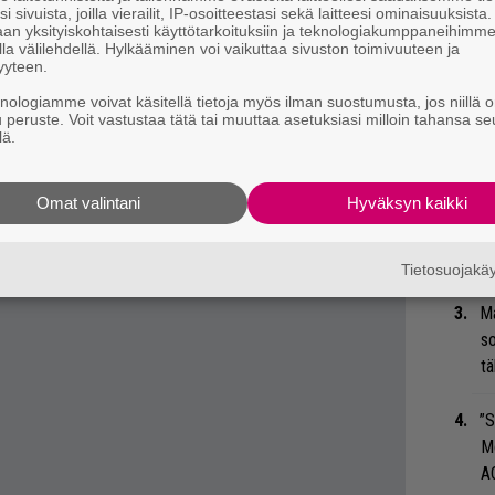
i sivuista, joilla vierailit, IP-osoitteestasi sekä laitteesi ominaisuuksista
an yksityiskohtaisesti käyttötarkoituksiin ja teknologiakumppaneihimm
la välilehdellä. Hylkääminen voi vaikuttaa sivuston toimivuuteen ja
yyteen.
knologiamme voivat käsitellä tietoja myös ilman suostumusta, jos niillä o
u peruste. Voit vastustaa tätä tai muuttaa asetuksiasi milloin tahansa se
Ar
lä.
su
Omat valintani
Hyväksyn kaikki
Gu
su
ko
Tietosuojak
Ma
so
tä
”S
M
A