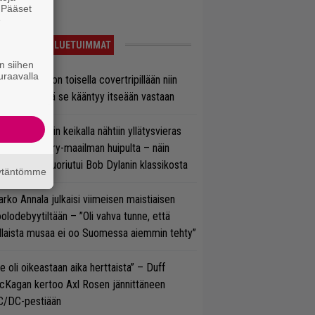
. Pääset
e
LUETUIMMAT
n siihen
uraavalla
vio: Saimaa on toisella covertripillään niin
vereeni, että se kääntyy itseään vastaan
ns N’ Rosesin keikalla nähtiin yllätysvieras
oraan country-maailman huipulta – näin
koonpano suoriutui Bob Dylanin klassikosta
äytäntömme
rko Annala julkaisi viimeisen maistiaisen
olodebyytiltään – ”Oli vahva tunne, että
llaista musaa ei oo Suomessa aiemmin tehty”
e oli oikeastaan aika herttaista” – Duff
cKagan kertoo Axl Rosen jännittäneen
C/DC-pestiään