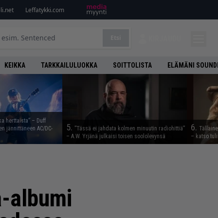
i.net
Leffatykki.com
Etsi
KIRJAUDU
KEIKKA
TARKKAILULUOKKA
SOITTOLISTA
ELÄMÄNI SOUND
ka herttaista” – Duff
5.
6.
n jännittäneen AC/DC-
”Tässä ei jahdata kolmen minuutin radiohittiä”
Tällain
– A.W. Yrjänä julkaisi toisen soololevynsä
– katso tul
a-albumi