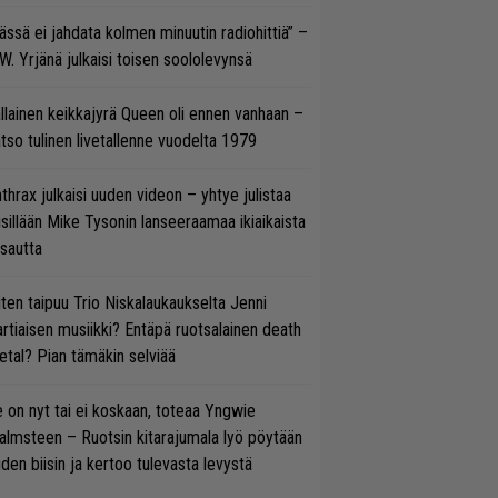
ässä ei jahdata kolmen minuutin radiohittiä” –
W. Yrjänä julkaisi toisen soololevynsä
llainen keikkajyrä Queen oli ennen vanhaan –
tso tulinen livetallenne vuodelta 1979
thrax julkaisi uuden videon – yhtye julistaa
isillään Mike Tysonin lanseeraamaa ikiaikaista
isautta
ten taipuu Trio Niskalaukaukselta Jenni
rtiaisen musiikki? Entäpä ruotsalainen death
tal? Pian tämäkin selviää
 on nyt tai ei koskaan, toteaa Yngwie
lmsteen – Ruotsin kitarajumala lyö pöytään
den biisin ja kertoo tulevasta levystä