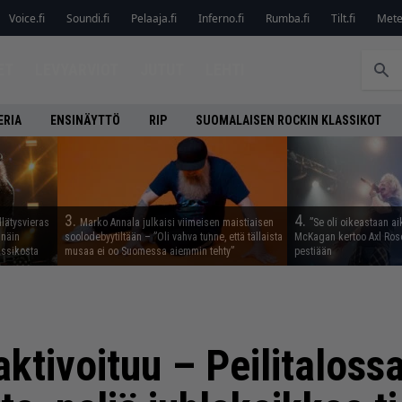
Voice.fi
Soundi.fi
Pelaaja.fi
Inferno.fi
Rumba.fi
Tilt.fi
Metel
ET
LEVYARVIOT
JUTUT
LEHTI
ERIA
ENSINÄYTTÖ
RIP
SUOMALAISEN ROCKIN KLASSIKOT
3.
4.
llätysvieras
Marko Annala julkaisi viimeisen maistiaisen
”Se oli oikeastaan ai
 näin
soolodebyytiltään – ”Oli vahva tunne, että tällaista
McKagan kertoo Axl Rose
assikosta
musaa ei oo Suomessa aiemmin tehty”
pestiään
aktivoituu – Peilitaloss