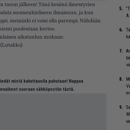
kän tauon jälkeen! Tänä kesänä ilmestyvien
”T
palata suomenkieliseen ilmaisuun, ja kun
A.
Ylppö, meininki ei voisi olla parempi. Nähdään
iniemi puolestaan kertoo.
Tä
ka
anlaisen aikataulun mukaan:
l (Lutakko)
An
bi
vi
Mi
 tiedät mistä kahvitauolla puhutaan! Nappaa
Va
eenaiheet suoraan sähköpostiin tästä.
me
Se
Ma
uu