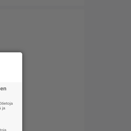
sen
tietoja
 ja
toja