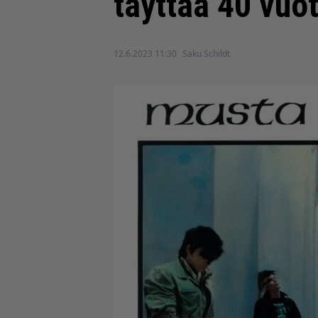
täyttää 40 vuot
12.6.2023 11:30
Saku Schildt