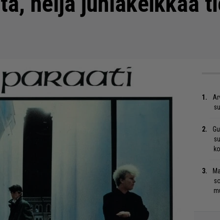
ta, neljä juhlakeikkaa t
Ar
su
Gu
su
ko
Ma
so
mu