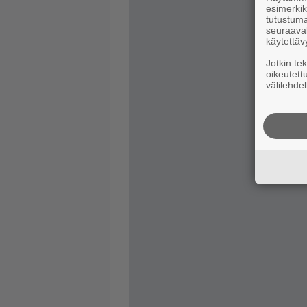
esimerkiks
tutustuma
seuraaval
käytettäv
Jotkin te
oikeutett
välilehdel