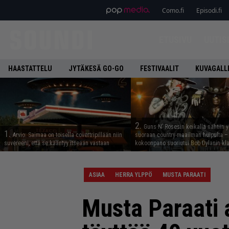
Como.fi
Episodi.fi
ETUSIVU
UUTIS
HAASTATTELU
JYTÄKESÄ GO-GO
FESTIVAALIT
KUVAGALL
2.
Guns N’ Rosesin keikalla nähtiin y
1.
Arvio: Saimaa on toisella covertripillään niin
suoraan country-maailman huipulta –
suvereeni, että se kääntyy itseään vastaan
kokoonpano suoriutui Bob Dylanin kl
ASIAA
HERRA YLPPÖ
MUSTA PARAATI
Musta Paraati 