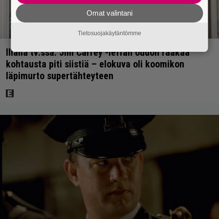
Omat valintani
Tietosuojakäytäntömme
Illalla tv:ssä: Jim Carrey -leffan oudon raakaa
kohtausta piti siistiä – elokuva oli koomikon
läpimurto supertähteyteen