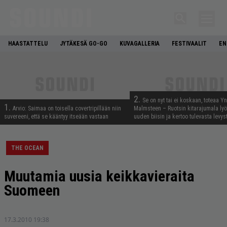
HAASTATTELU
JYTÄKESÄ GO-GO
KUVAGALLERIA
FESTIVAALIT
EN
2.
Se on nyt tai ei koskaan, toteaa Y
1.
Arvio: Saimaa on toisella covertripillään niin
Malmsteen – Ruotsin kitarajumala ly
suvereeni, että se kääntyy itseään vastaan
uuden biisin ja kertoo tulevasta levys
THE OCEAN
Muutamia uusia keikkavieraita
Suomeen
17.3.2010 19:38