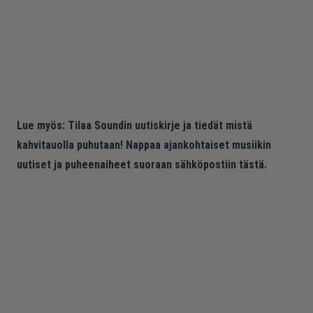
Lue myös:
Tilaa Soundin uutiskirje ja tiedät mistä
kahvitauolla puhutaan! Nappaa ajankohtaiset musiikin
uutiset ja puheenaiheet suoraan sähköpostiin tästä.