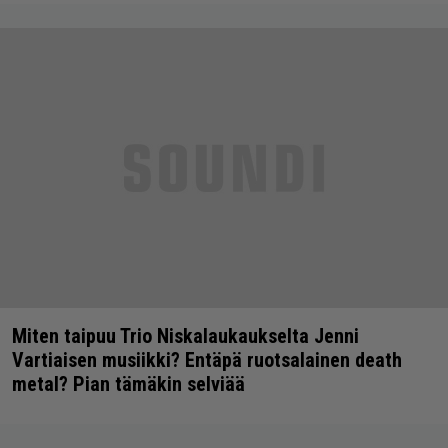
Miten taipuu Trio Niskalaukaukselta Jenni
Vartiaisen musiikki? Entäpä ruotsalainen death
metal? Pian tämäkin selviää