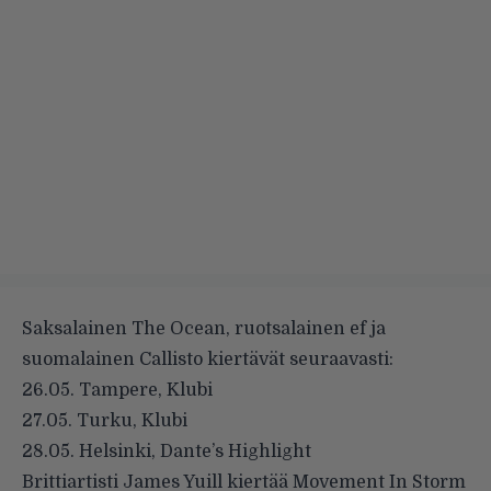
Saksalainen
The Ocean
, ruotsalainen ef ja
suomalainen Callisto kiertävät seuraavasti:
26.05. Tampere, Klubi
27.05. Turku, Klubi
28.05. Helsinki, Dante’s Highlight
Brittiartisti
James Yuill
kiertää Movement In Storm