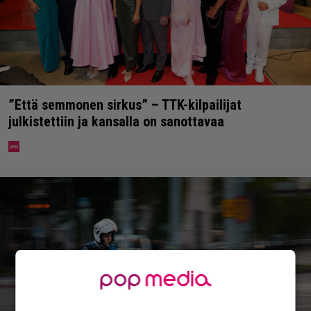
”Että semmonen sirkus” – TTK-kilpailijat
julkistettiin ja kansalla on sanottavaa