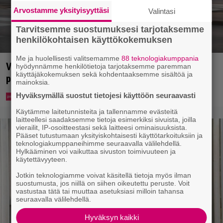
Arvostamme yksityisyyttäsi
Valintasi
Tarvitsemme suostumuksesi tarjotaksemme
henkilökohtaisen käyttökokemuksen
Me ja huolellisesti valitsemamme
88 teknologiakumppania
Virkavalta takaa-ajoi skoottereita –
hyödynnämme henkilötietoja tarjotaksemme paremman
käyttäjäkokemuksen sekä kohdentaaksemme sisältöä ja
poliisimoottoripyörä teki paosta lyhyen
mainoksia.
Hyväksymällä suostut tietojesi käyttöön seuraavasti
Käytämme laitetunnisteita ja tallennamme evästeitä
laitteellesi saadaksemme tietoja esimerkiksi sivuista, joilla
vierailit, IP-osoitteestasi sekä laitteesi ominaisuuksista.
Pääset tutustumaan yksityiskohtaisesti käyttötarkoituksiin ja
teknologiakumppaneihimme seuraavalla välilehdellä.
Hylkääminen voi vaikuttaa sivuston toimivuuteen ja
käytettävyyteen.
Jotkin teknologiamme voivat käsitellä tietoja myös ilman
suostumusta, jos niillä on siihen oikeutettu peruste. Voit
vastustaa tätä tai muuttaa asetuksiasi milloin tahansa
seuraavalla välilehdellä.
Hyväksyn kaikki