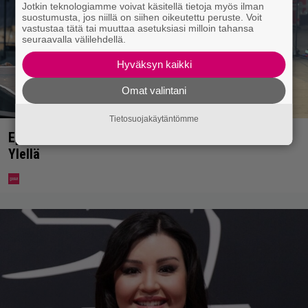
Jotkin teknologiamme voivat käsitellä tietoja myös ilman
suostumusta, jos niillä on siihen oikeutettu peruste. Voit
vastustaa tätä tai muuttaa asetuksiasi milloin tahansa
seuraavalla välilehdellä.
Hyväksyn kaikki
Omat valintani
Tietosuojakäytäntömme
Eppu Normaalin viimeinen konsertti esitetään
Ylellä