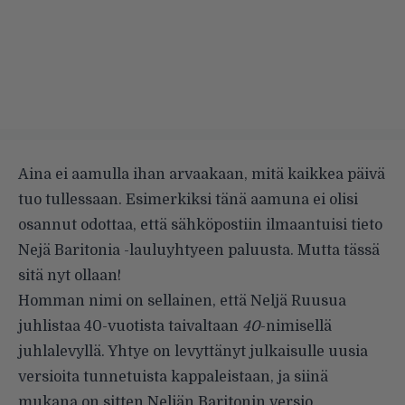
Aina ei aamulla ihan arvaakaan, mitä kaikkea päivä
tuo tullessaan. Esimerkiksi tänä aamuna ei olisi
osannut odottaa, että sähköpostiin ilmaantuisi tieto
Nejä Baritonia -lauluyhtyeen paluusta. Mutta tässä
sitä nyt ollaan!
Homman nimi on sellainen, että Neljä Ruusua
juhlistaa 40-vuotista taivaltaan
40
-nimisellä
juhlalevyllä. Yhtye on levyttänyt julkaisulle uusia
versioita tunnetuista kappaleistaan, ja siinä
mukana on sitten Neljän Baritonin versio