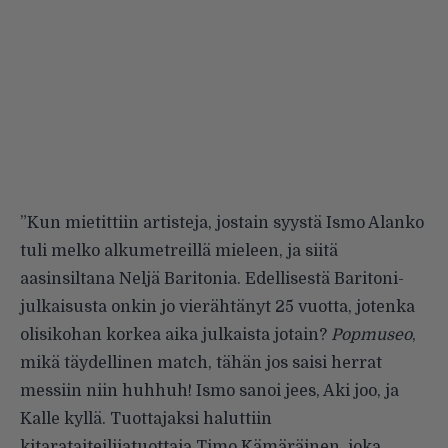
”Kun mietittiin artisteja, jostain syystä Ismo Alanko
tuli melko alkumetreillä mieleen, ja siitä
aasinsiltana Neljä Baritonia. Edellisestä Baritoni-
julkaisusta onkin jo vierähtänyt 25 vuotta, jotenka
olisikohan korkea aika julkaista jotain?
Popmuseo
,
mikä täydellinen match, tähän jos saisi herrat
messiin niin huhhuh! Ismo sanoi jees, Aki joo, ja
Kalle kyllä. Tuottajaksi haluttiin
kitarataiteilijatuottaja Timo Kämäräinen, joka