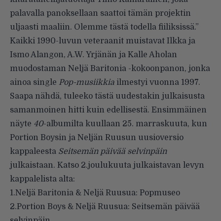
palavalla panoksellaan saattoi tämän projektin
uljaasti maaliin. Olemme tästä todella fiiliksissä.”
Kaikki 1990-luvun veteraanit muistavat Ilkka ja
Ismo Alangon, A.W. Yrjänän ja Kalle Aholan
muodostaman Neljä Baritonia -kokoonpanon, jonka
ainoa single
Pop-musiikkia
ilmestyi vuonna 1997.
Saapa nähdä, tuleeko tästä uudestakin julkaisusta
samanmoinen hitti kuin edellisestä. Ensimmäinen
näyte
40
-albumilta kuullaan 25. marraskuuta, kun
Portion Boysin ja Neljän Ruusun uusioversio
kappaleesta
Seitsemän päivää selvinpäin
julkaistaan. Katso 2.joulukuuta julkaistavan levyn
kappalelista alta:
1.Neljä Baritonia & Neljä Ruusua: Popmuseo
2.Portion Boys & Neljä Ruusua: Seitsemän päivää
selvinpäin