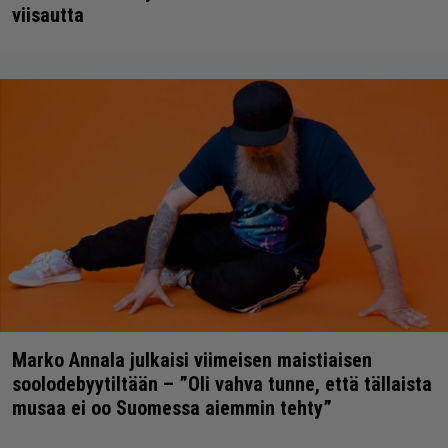
viisautta
Marko Annala julkaisi viimeisen maistiaisen
soolodebyytiltään – ”Oli vahva tunne, että tällaista
musaa ei oo Suomessa aiemmin tehty”