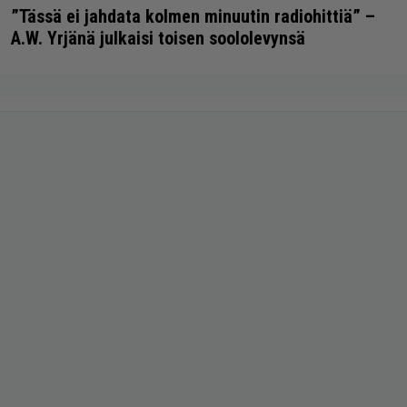
”Tässä ei jahdata kolmen minuutin radiohittiä” –
A.W. Yrjänä julkaisi toisen soololevynsä