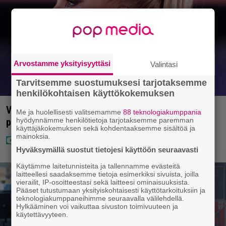
Arvostamme yksityisyyttäsi
Valintasi
Tarvitsemme suostumuksesi tarjotaksemme
henkilökohtaisen käyttökokemuksen
Vappu Pimiä sai huonoa palvelua ravintolassa –
Me ja huolellisesti valitsemamme
88 teknologiakumppania
hyödynnämme henkilötietoja tarjotaksemme paremman
pettyi siellä kahteen asiaan
käyttäjäkokemuksen sekä kohdentaaksemme sisältöä ja
mainoksia.
Hyväksymällä suostut tietojesi käyttöön seuraavasti
Käytämme laitetunnisteita ja tallennamme evästeitä
laitteellesi saadaksemme tietoja esimerkiksi sivuista, joilla
vierailit, IP-osoitteestasi sekä laitteesi ominaisuuksista.
Pääset tutustumaan yksityiskohtaisesti käyttötarkoituksiin ja
teknologiakumppaneihimme seuraavalla välilehdellä.
Hylkääminen voi vaikuttaa sivuston toimivuuteen ja
käytettävyyteen.