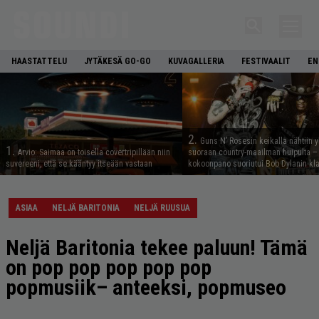
HAASTATTELU
JYTÄKESÄ GO-GO
KUVAGALLERIA
FESTIVAALIT
EN
2.
Guns N’ Rosesin keikalla nähtiin y
1.
Arvio: Saimaa on toisella covertripillään niin
suoraan country-maailman huipulta –
suvereeni, että se kääntyy itseään vastaan
kokoonpano suoriutui Bob Dylanin kl
ASIAA
NELJÄ BARITONIA
NELJÄ RUUSUA
Neljä Baritonia tekee paluun! Tämä
on pop pop pop pop pop
popmusiik– anteeksi, popmuseo