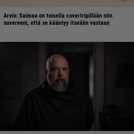
Arvio: Saimaa on toisella covertripillään niin
suvereeni, että se kääntyy itseään vastaan