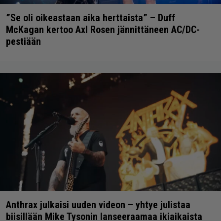
”Se oli oikeastaan aika herttaista” – Duff
McKagan kertoo Axl Rosen jännittäneen AC/DC-
pestiään
Anthrax julkaisi uuden videon – yhtye julistaa
biisillään Mike Tysonin lanseeraamaa ikiaikaista