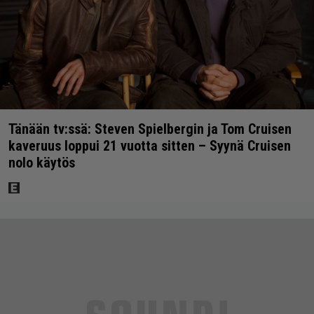
Tänään tv:ssä: Steven Spielbergin ja Tom Cruisen
kaveruus loppui 21 vuotta sitten – Syynä Cruisen
nolo käytös