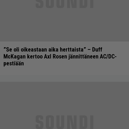
”Se oli oikeastaan aika herttaista” – Duff
McKagan kertoo Axl Rosen jännittäneen AC/DC-
pestiään