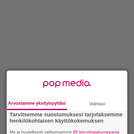
Ja sitten taas mennään…
Arvostamme yksityisyyttäsi
Valintasi
www.nightwish.com
Tarvitsemme suostumuksesi tarjotaksemme
henkilökohtaisen käyttökokemuksen
Me ja huolellisesti valitsemamme
88 teknologiakumppania