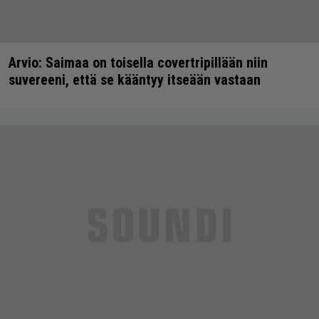
Arvio: Saimaa on toisella covertripillään niin
suvereeni, että se kääntyy itseään vastaan