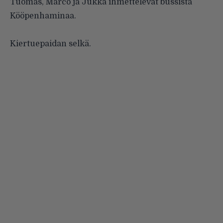
Tuomas, Marco ja Jukka ihmettelevät bussista
Kööpenhaminaa.
Kiertuepaidan selkä.