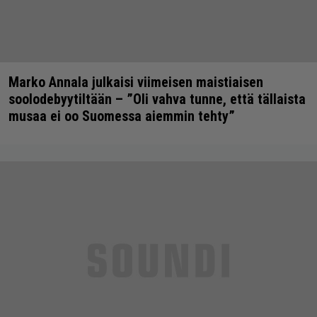
Marko Annala julkaisi viimeisen maistiaisen
soolodebyytiltään – ”Oli vahva tunne, että tällaista
musaa ei oo Suomessa aiemmin tehty”