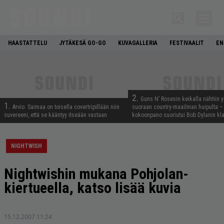
HAASTATTELU
JYTÄKESÄ GO-GO
KUVAGALLERIA
FESTIVAALIT
EN
2.
Guns N’ Rosesin keikalla nähtiin y
1.
Arvio: Saimaa on toisella covertripillään niin
suoraan country-maailman huipulta –
suvereeni, että se kääntyy itseään vastaan
kokoonpano suoriutui Bob Dylanin kl
NIGHTWISH
Nightwishin mukana Pohjolan-
kiertueella, katso lisää kuvia
15.12.2007 11:24