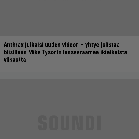
Anthrax julkaisi uuden videon – yhtye julistaa
biisillään Mike Tysonin lanseeraamaa ikiaikaista
viisautta