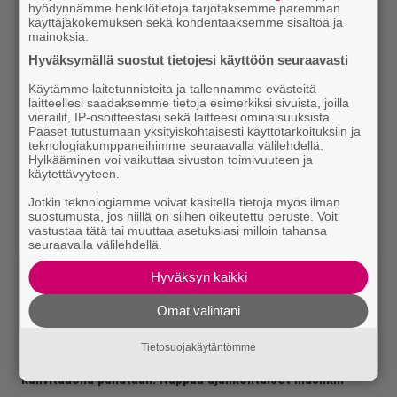
hyödynnämme henkilötietoja tarjotaksemme paremman
käyttäjäkokemuksen sekä kohdentaaksemme sisältöä ja
mainoksia.
Hyväksymällä suostut tietojesi käyttöön seuraavasti
Käytämme laitetunnisteita ja tallennamme evästeitä
laitteellesi saadaksemme tietoja esimerkiksi sivuista, joilla
vierailit, IP-osoitteestasi sekä laitteesi ominaisuuksista.
Pääset tutustumaan yksityiskohtaisesti käyttötarkoituksiin ja
teknologiakumppaneihimme seuraavalla välilehdellä.
Hylkääminen voi vaikuttaa sivuston toimivuuteen ja
käytettävyyteen.
Jotkin teknologiamme voivat käsitellä tietoja myös ilman
suostumusta, jos niillä on siihen oikeutettu peruste. Voit
vastustaa tätä tai muuttaa asetuksiasi milloin tahansa
seuraavalla välilehdellä.
Hyväksyn kaikki
Omat valintani
Tietosuojakäytäntömme
Lue myös:
Tilaa Soundin uutiskirje ja tiedät mistä
kahvitauolla puhutaan! Nappaa ajankohtaiset musiikin