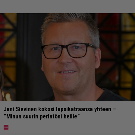
Jani Sievinen kokosi lapsikatraansa yhteen –
”Minun suurin perintöni heille”