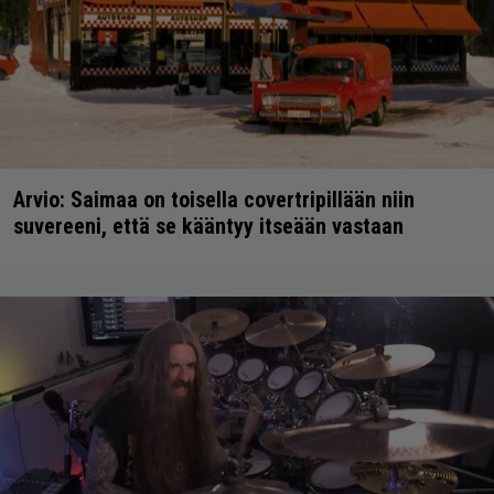
Arvio: Saimaa on toisella covertripillään niin
suvereeni, että se kääntyy itseään vastaan