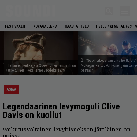
FESTIVAALIT
KUVAGALLERIA
HAASTATTELU
HELLSINKI METAL FESTI
2.
”Se oli oikeastaan aika herttaista”
1.
Tällainen keikkajyrä Queen oli ennen vanhaan
McKagan kertoo Axl Rosen jännittäne
– katso tulinen livetallenne vuodelta 1979
pestiään
ASIAA
Legendaarinen levymoguli Clive
Davis on kuollut
Vaikutusvaltainen levybisneksen jättiläinen on
poissa.