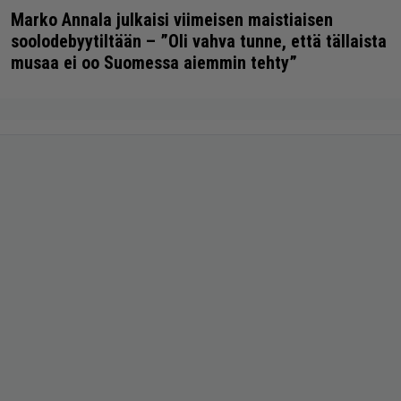
Marko Annala julkaisi viimeisen maistiaisen
soolodebyytiltään – ”Oli vahva tunne, että tällaista
musaa ei oo Suomessa aiemmin tehty”