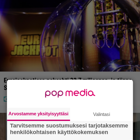
Eurojackpotissa poksahti 32,7 miljoonaa, ja tänne
Suomen isoin voitto meni
Arvostamme yksityisyyttäsi
Valintasi
Tarvitsemme suostumuksesi tarjotaksemme
henkilökohtaisen käyttökokemuksen