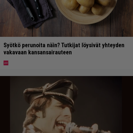
Syötkö perunoita näin? Tutkijat löysivät yhteyden
vakavaan kansansairauteen