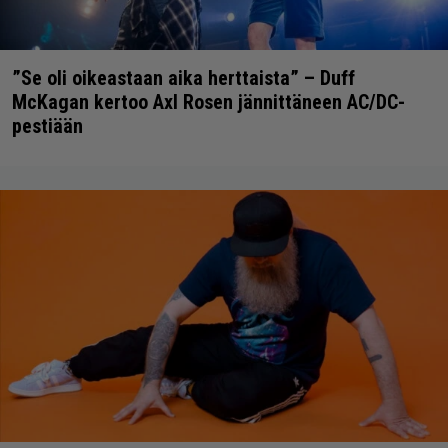
”Se oli oikeastaan aika herttaista” – Duff
McKagan kertoo Axl Rosen jännittäneen AC/DC-
pestiään