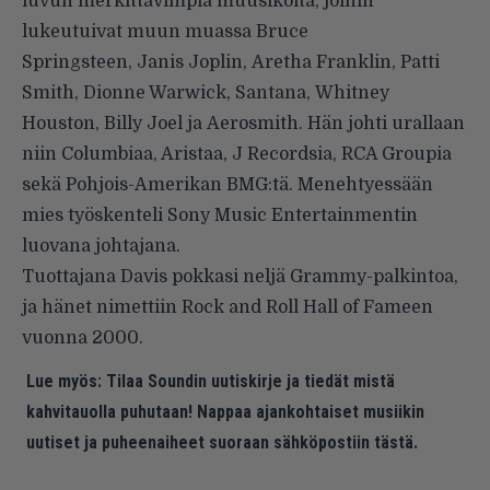
luvun merkittävimpiä muusikoita, joihin
lukeutuivat muun muassa Bruce
Springsteen, Janis Joplin, Aretha Franklin, Patti
Smith, Dionne Warwick, Santana, Whitney
Houston, Billy Joel ja Aerosmith. Hän johti urallaan
niin Columbiaa, Aristaa, J Recordsia, RCA Groupia
sekä Pohjois-Amerikan BMG:tä. Menehtyessään
mies työskenteli Sony Music Entertainmentin
luovana johtajana.
Tuottajana Davis pokkasi neljä Grammy-palkintoa,
ja hänet nimettiin Rock and Roll Hall of Fameen
vuonna 2000.
Lue myös:
Tilaa Soundin uutiskirje ja tiedät mistä
kahvitauolla puhutaan! Nappaa ajankohtaiset musiikin
uutiset ja puheenaiheet suoraan sähköpostiin tästä.