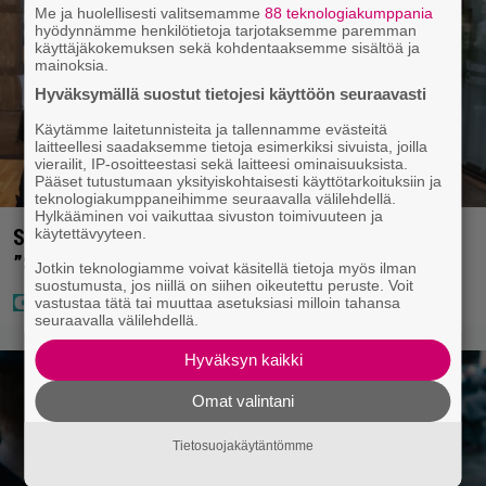
Me ja huolellisesti valitsemamme
88 teknologiakumppania
hyödynnämme henkilötietoja tarjotaksemme paremman
käyttäjäkokemuksen sekä kohdentaaksemme sisältöä ja
mainoksia.
Hyväksymällä suostut tietojesi käyttöön seuraavasti
Käytämme laitetunnisteita ja tallennamme evästeitä
laitteellesi saadaksemme tietoja esimerkiksi sivuista, joilla
vierailit, IP-osoitteestasi sekä laitteesi ominaisuuksista.
Pääset tutustumaan yksityiskohtaisesti käyttötarkoituksiin ja
teknologiakumppaneihimme seuraavalla välilehdellä.
Hylkääminen voi vaikuttaa sivuston toimivuuteen ja
käytettävyyteen.
Sara ja Mikko Parikka etsivät uutta kotia –
”Seuraavaan kotiin tämmöinen”
Jotkin teknologiamme voivat käsitellä tietoja myös ilman
suostumusta, jos niillä on siihen oikeutettu peruste. Voit
vastustaa tätä tai muuttaa asetuksiasi milloin tahansa
seuraavalla välilehdellä.
Hyväksyn kaikki
Omat valintani
Tietosuojakäytäntömme