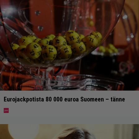
Eurojackpotista 80 000 euroa Suomeen – tänne