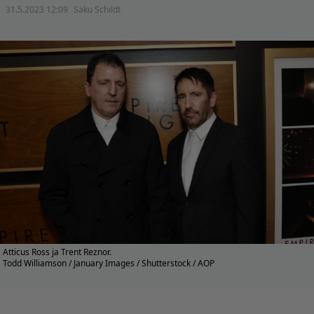
31.5.2023 12:09
Saku Schildt
Atticus Ross ja Trent Reznor.
Todd Williamson / January Images / Shutterstock / AOP