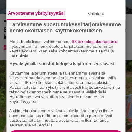
Arvostamme yksityisyyttäsi
Valintasi
”Mitä isompi vehje, sen paremmin kulkee” –
Tarvitsemme suostumuksesi tarjotaksemme
Susanna Penttilä suuntasi Bangbussinsa Helsingin
henkilökohtaisen käyttökokemuksen
keskustaan
Me ja huolellisesti valitsemamme
88 teknologiakumppania
hyödynnämme henkilötietoja tarjotaksemme paremman
käyttäjäkokemuksen sekä kohdentaaksemme sisältöä ja
mainoksia.
Hyväksymällä suostut tietojesi käyttöön seuraavasti
Käytämme laitetunnisteita ja tallennamme evästeitä
laitteellesi saadaksemme tietoja esimerkiksi sivuista, joilla
vierailit, IP-osoitteestasi sekä laitteesi ominaisuuksista.
Pääset tutustumaan yksityiskohtaisesti käyttötarkoituksiin ja
teknologiakumppaneihimme seuraavalla välilehdellä.
Hylkääminen voi vaikuttaa sivuston toimivuuteen ja
käytettävyyteen.
Jotkin teknologiamme voivat käsitellä tietoja myös ilman
suostumusta, jos niillä on siihen oikeutettu peruste. Voit
vastustaa tätä tai muuttaa asetuksiasi milloin tahansa
seuraavalla välilehdellä.