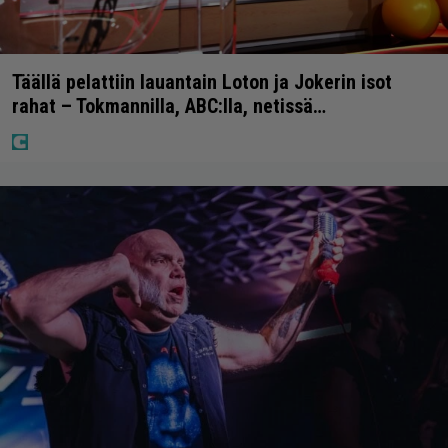
Täällä pelattiin lauantain Loton ja Jokerin isot
rahat – Tokmannilla, ABC:lla, netissä…