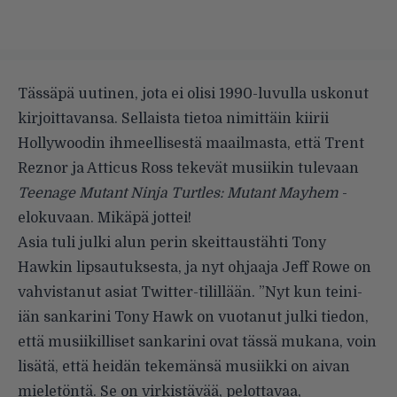
Tässäpä uutinen, jota ei olisi 1990-luvulla uskonut
kirjoittavansa. Sellaista tietoa nimittäin kiirii
Hollywoodin ihmeellisestä maailmasta, että Trent
Reznor ja Atticus Ross tekevät musiikin tulevaan
Teenage Mutant Ninja Turtles: Mutant Mayhem
-
elokuvaan. Mikäpä jottei!
Asia tuli julki alun perin skeittaustähti Tony
Hawkin lipsautuksesta, ja nyt ohjaaja Jeff Rowe on
vahvistanut asiat Twitter-tilillään. ”Nyt kun teini-
iän sankarini Tony Hawk on vuotanut julki tiedon,
että musiikilliset sankarini ovat tässä mukana, voin
lisätä, että heidän tekemänsä musiikki on aivan
mieletöntä. Se on virkistävää, pelottavaa,