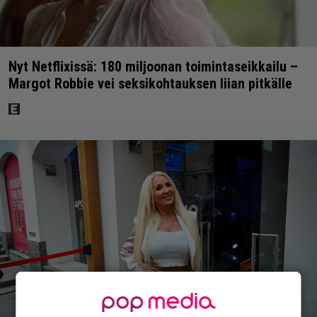
Nyt Netflixissä: 180 miljoonan toimintaseikkailu –
Margot Robbie vei seksikohtauksen liian pitkälle