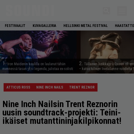
FESTIVAALIT
KUVAGALLERIA
HELLSINKI METAL FESTIVAL
HAASTATTE
1.
2.
Iron Maidenin keulilla on laulanut tähän
Tällainen keikkajyrä Queen oli e
mennessä tasan yksi legenda, julistaa ex-solisti
– katso tulinen livetallenne vuodelta
ATTICUS ROSS
NINE INCH NAILS
TRENT REZNOR
Nine Inch Nailsin Trent Reznorin
uusin soundtrack-projekti: Teini-
ikäiset mutanttininjakilpikonnat!