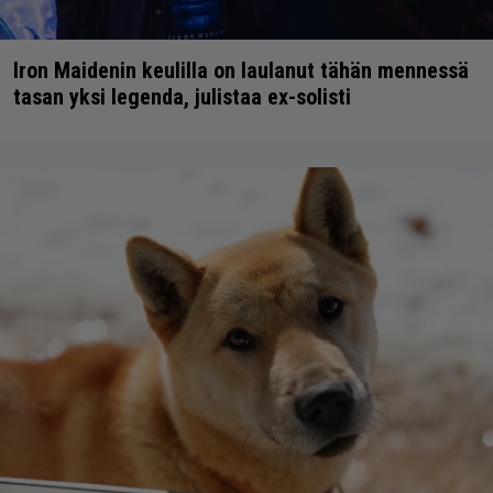
Iron Maidenin keulilla on laulanut tähän mennessä
tasan yksi legenda, julistaa ex-solisti