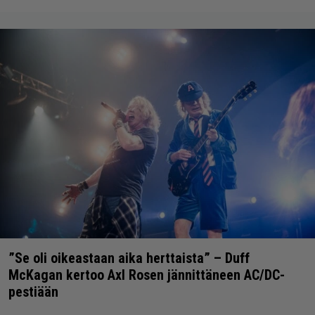
”Se oli oikeastaan aika herttaista” – Duff
McKagan kertoo Axl Rosen jännittäneen AC/DC-
pestiään