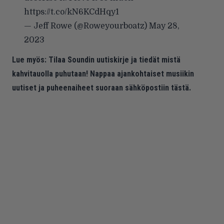
https://t.co/kN6KCdHqy1
— Jeff Rowe (@Roweyourboatz)
May 28,
2023
Lue myös:
Tilaa Soundin uutiskirje ja tiedät mistä
kahvitauolla puhutaan! Nappaa ajankohtaiset musiikin
uutiset ja puheenaiheet suoraan sähköpostiin tästä.