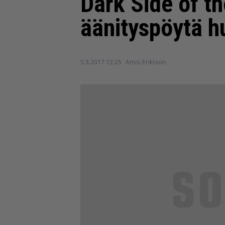
Dark Side of t
äänityspöytä h
5.3.2017 12:25
Anssi Eriksson