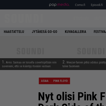
Como.fi
Episodi.fi
ETUSIVU
UUTIS
HAASTATTELU
JYTÄKESÄ GO-GO
KUVAGALLERIA
FESTIVA
1.
2.
Arvio: Saimaa on toisella covertripillään niin
Weezer-fanien pitkä odotus päätty
suvereeni, että se kääntyy itseään vastaan
tulee Suomeen
ASIAA
PINK FLOYD
Nyt olisi Pink 