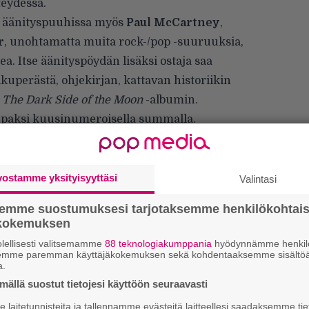
teydessä.
t äänityspuuhissa myös
Paul McCartney
,
r
, unohtamatta muita rock-/pop -suuruuksia,
a. Itse äänityspöydän lisäksi ostaja saa
kuperästä, ohjekirjan, kattavan historiikin
n
The Dark Side of the Moon
-albumin.
upaksi kuusinumeroisella summalla.
rjestämä
TCM Presents… Rock and Roll
 jonka tarjontaan tämäkin aarre
tämän
nokkahuilun
ja
Cherin
vostamme yksityisyyttäsi
Valintasi
i, järjestetään 27. päivä maaliskuuta.
semme suostumuksesi tarjotaksemme henkilökohtai
ökokemuksen
lellisesti valitsemamme
88 teknologiakumppania
hyödynnämme henkilö
Ar
semme paremman käyttäjäkokemuksen sekä kohdentaaksemme sisältöä
su
a.
ällä suostut tietojesi käyttöön seuraavasti
We
laitetunnisteita ja tallennamme evästeitä laitteellesi saadaksemme tie