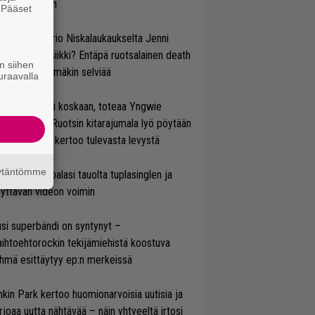
ulee Suomeen
. Pääset
e
ten taipuu Trio Niskalaukaukselta Jenni
rtiaisen musiikki? Entäpä ruotsalainen death
n siihen
tal? Pian tämäkin selviää
uraavalla
 on nyt tai ei koskaan, toteaa Yngwie
lmsteen – Ruotsin kitarajumala lyö pöytään
den biisin ja kertoo tulevasta levystä
äytäntömme
ind Channel palasi tauolta tuplasinglen ja
yttävän videon voimin
si superbändi on syntynyt –
ihtoehtorockin tekijämiehistä koostuva
hmä esittäytyy ep:n merkeissä
nkin Park kertoo huomionarvoisia uutisia ja
rjoaa uutta nähtävää – näin yhtyeeltä irtosi