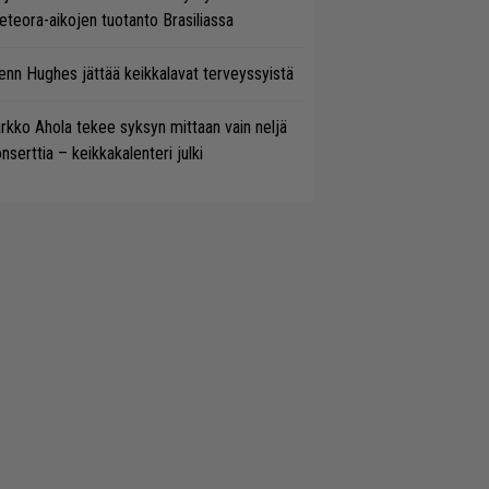
teora-aikojen tuotanto Brasiliassa
enn Hughes jättää keikkalavat terveyssyistä
rkko Ahola tekee syksyn mittaan vain neljä
nserttia – keikkakalenteri julki