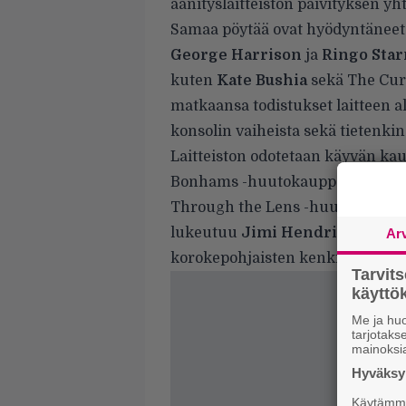
äänityslaitteiston päivityksen yh
Samaa pöytää ovat hyödyntänee
George Harrison
ja
Ringo Star
kuten
Kate Bushia
sekä The Cure
matkaansa todistukset laitteen al
konsolin vaiheista sekä tietenki
Laitteiston odotetaan käyvän ka
Bonhams -huutokauppatalon jä
Through the Lens
-huutokauppa,
lukeutuu
Jimi Hendrixin
käyt
Ar
korokepohjaisten kenkien
lisäks
Tarvit
käytt
Me ja huo
tarjotak
mainoksi
Hyväksym
Käytämme 