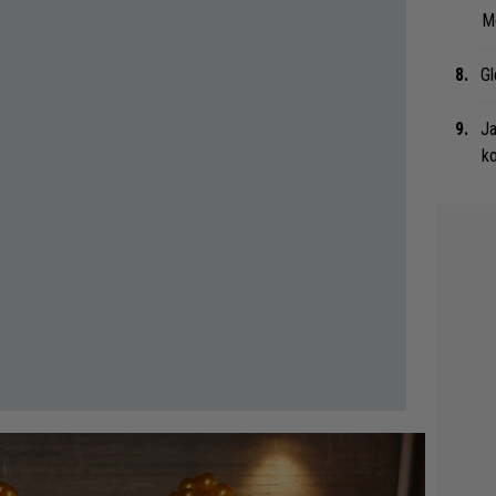
Me
Gl
Ja
ko