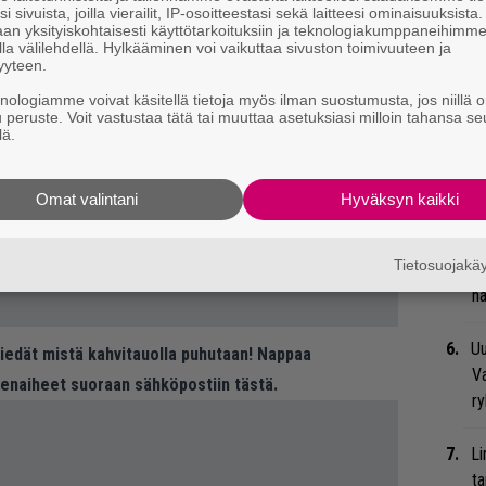
t
i sivuista, joilla vierailit, IP-osoitteestasi sekä laitteesi ominaisuuksista
an yksityiskohtaisesti käyttötarkoituksiin ja teknologiakumppaneihimm
la välilehdellä. Hylkääminen voi vaikuttaa sivuston toimivuuteen ja
Mi
yyteen.
Va
knologiamme voivat käsitellä tietoja myös ilman suostumusta, jos niillä o
me
u peruste. Voit vastustaa tätä tai muuttaa asetuksiasi milloin tahansa se
lä.
Se
Ma
Omat valintani
Hyväksyn kaikki
uu
Tietosuojak
Bl
nä
Uu
 tiedät mistä kahvitauolla puhutaan! Nappaa
Va
eenaiheet suoraan sähköpostiin tästä.
ry
Li
ta