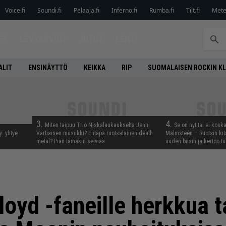
Voice.fi
Soundi.fi
Pelaaja.fi
Inferno.fi
Rumba.fi
Tilt.fi
Metel
ET
LEVYARVIOT
JUTUT
LEHTI
ALIT
ENSINÄYTTÖ
KEIKKA
RIP
SUOMALAISEN ROCKIN K
3.
4.
Miten taipuu Trio Niskalaukaukselta Jenni
Se on nyt tai ei kosk
y: yhtye
Vartiaisen musiikki? Entäpä ruotsalainen death
Malmsteen – Ruotsin kit
metal? Pian tämäkin selviää
uuden biisin ja kertoo tu
Floyd -faneille herkkua t