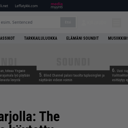
i.net
Leffatykki.com
Etsi
KIRJAUDU
LASSIKOT
TARKKAILULUOKKA
ELÄMÄNI SOUNDIT
MUSIIKKIB
6.
aan, toteaa Yngwie
Uusi su
5.
arajumala lyö pöytään
Blind Channel palasi tauolta tuplasinglen ja
Vaihtoehto
levasta levystä
näyttävän videon voimin
esittäytyy 
arjolla: The