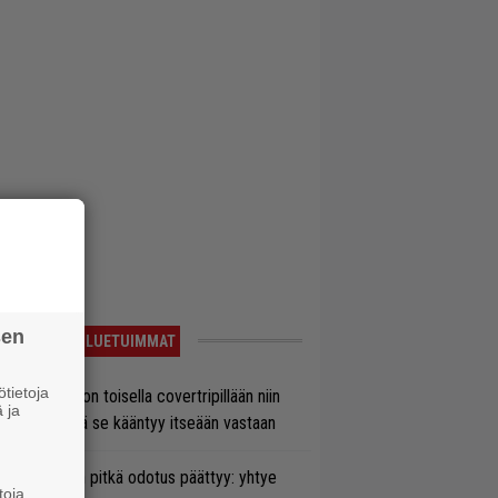
sen
LUETUIMMAT
tietoja
vio: Saimaa on toisella covertripillään niin
 ja
vereeni, että se kääntyy itseään vastaan
ezer-fanien pitkä odotus päättyy: yhtye
toja