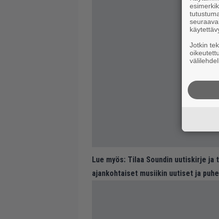
esimerkiks
tutustuma
seuraaval
käytettäv
Jotkin te
oikeutett
välilehdel
Lue myös:
Tilaa Soundin uutiskirje ja
ajankohtaiset musiikin uutiset ja puh