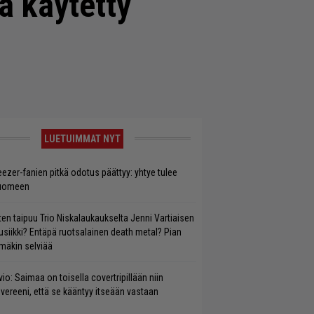
a käytetty
LUETUIMMAT NYT
ezer-fanien pitkä odotus päättyy: yhtye tulee
uomeen
ten taipuu Trio Niskalaukaukselta Jenni Vartiaisen
siikki? Entäpä ruotsalainen death metal? Pian
mäkin selviää
vio: Saimaa on toisella covertripillään niin
vereeni, että se kääntyy itseään vastaan