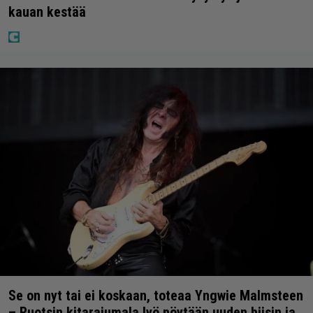
kauan kestää
Se on nyt tai ei koskaan, toteaa Yngwie Malmsteen
– Ruotsin kitarajumala lyö pöytään uuden biisin ja