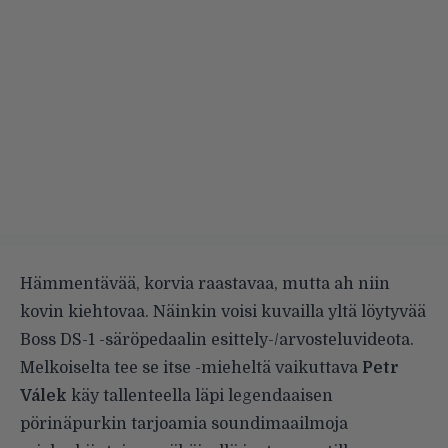
Hämmentävää, korvia raastavaa, mutta ah niin
kovin kiehtovaa.
Näinkin voisi kuvailla yltä löytyvää
Boss DS-1 -säröpedaalin esittely-/arvosteluvideota.
Melkoiselta tee se itse -mieheltä
vaikuttava
Petr
Válek
käy tallenteella läpi legendaaisen
pörinäpurkin tarjoamia soundimaailmoja