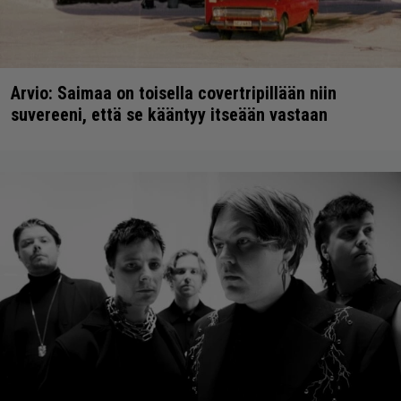
Arvio: Saimaa on toisella covertripillään niin
suvereeni, että se kääntyy itseään vastaan