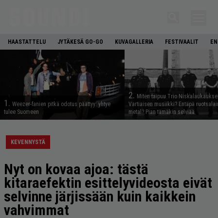
HAASTATTELU
JYTÄKESÄ GO-GO
KUVAGALLERIA
FESTIVAALIT
EN
2.
Miten taipuu Trio Niskalaukaukse
1.
Weezer-fanien pitkä odotus päättyy: yhtye
Vartiaisen musiikki? Entäpä ruotsala
tulee Suomeen
metal? Pian tämäkin selviää
KEVENNYSTÄ
Nyt on kovaa ajoa: tästä
kitaraefektin esittelyvideosta eivät
selvinne järjissään kuin kaikkein
vahvimmat