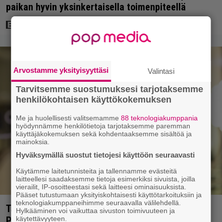
paikan hyvin yksinkertaisella toimenpiteellä
Arvostamme yksityisyyttäsi
Valintasi
Tarvitsemme suostumuksesi tarjotaksemme
henkilökohtaisen käyttökokemuksen
Me ja huolellisesti valitsemamme
88 teknologiakumppania
hyödynnämme henkilötietoja tarjotaksemme paremman
käyttäjäkokemuksen sekä kohdentaaksemme sisältöä ja
mainoksia.
Hyväksymällä suostut tietojesi käyttöön seuraavasti
Käytämme laitetunnisteita ja tallennamme evästeitä
laitteellesi saadaksemme tietoja esimerkiksi sivuista, joilla
vierailit, IP-osoitteestasi sekä laitteesi ominaisuuksista.
Pääset tutustumaan yksityiskohtaisesti käyttötarkoituksiin ja
teknologiakumppaneihimme seuraavalla välilehdellä.
Tältä näyttää Vappu Pimiän perhelomalla
Hylkääminen voi vaikuttaa sivuston toimivuuteen ja
Portugalissa – ”Kaunis mekko”
käytettävyyteen.