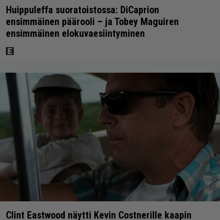
Huippuleffa suoratoistossa: DiCaprion
ensimmäinen päärooli – ja Tobey Maguiren
ensimmäinen elokuvaesiintyminen
Clint Eastwood näytti Kevin Costnerille kaapin