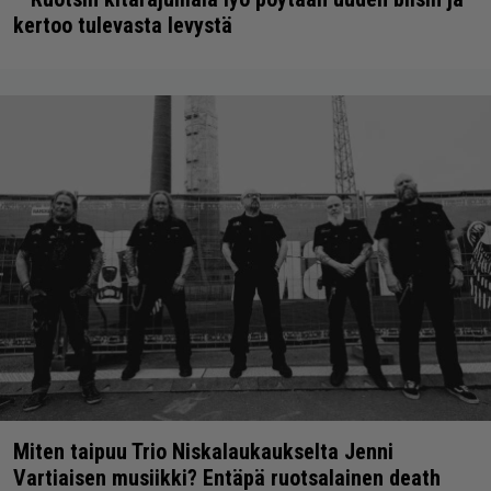
kertoo tulevasta levystä
Miten taipuu Trio Niskalaukaukselta Jenni
Vartiaisen musiikki? Entäpä ruotsalainen death