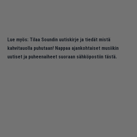
Lue myös:
Tilaa Soundin uutiskirje ja tiedät mistä
kahvitauolla puhutaan! Nappaa ajankohtaiset musiikin
uutiset ja puheenaiheet suoraan sähköpostiin tästä.