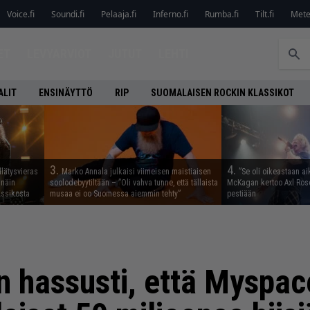
Voice.fi
Soundi.fi
Pelaaja.fi
Inferno.fi
Rumba.fi
Tilt.fi
Metel
ET
LEVYARVIOT
JUTUT
LEHTI
ALIT
ENSINÄYTTÖ
RIP
SUOMALAISEN ROCKIN KLASSIKOT
3.
4.
llätysvieras
Marko Annala julkaisi viimeisen maistiaisen
”Se oli oikeastaan ai
 näin
soolodebyytiltään – ”Oli vahva tunne, että tällaista
McKagan kertoo Axl Rose
assikosta
musaa ei oo Suomessa aiemmin tehty”
pestiään
in hassusti, että Myspac