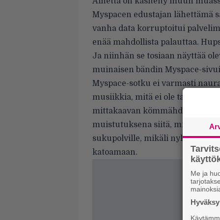
Aihetta on käsitelty muun muas
Myspacen edustajan lähettämä säh
vanha data korruptoitui palvelim
enää mahdollista palauttaa. Hups
Ja niinhän se tosiaan näyttää ole
muinaisen bändin Myspace-sivui
Myspace-sotku ei varmasti naurata 
musiikkia, mitä ei ole tallennet
mittakaavan kömmähdykselle voi
muistutuksena siitä, miten vähän
Ar
sukupolville, mikäli nykypäivän ti
Tarvit
katoamaan.
käytt
Me ja huo
tarjotak
mainoksi
Hyväksym
Käytämme 