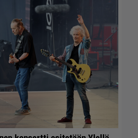
en konsertti esitetään Ylellä