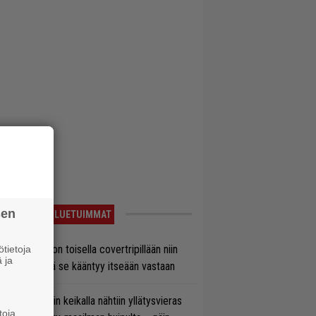
sen
LUETUIMMAT
vio: Saimaa on toisella covertripillään niin
tietoja
 ja
vereeni, että se kääntyy itseään vastaan
ns N’ Rosesin keikalla nähtiin yllätysvieras
toja