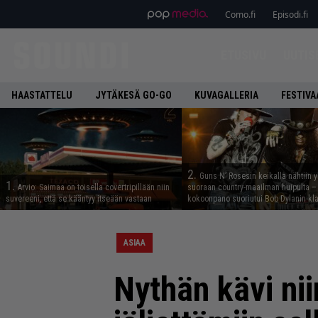
Como.fi
Episodi.fi
ETUSIVU
UUTIS
HAASTATTELU
JYTÄKESÄ GO-GO
KUVAGALLERIA
FESTIVA
2.
Guns N’ Rosesin keikalla nähtiin y
1.
Arvio: Saimaa on toisella covertripillään niin
suoraan country-maailman huipulta –
suvereeni, että se kääntyy itseään vastaan
kokoonpano suoriutui Bob Dylanin kl
ASIAA
Nythän kävi ni