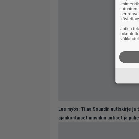
esimerkiks
tutustuma
seuraaval
käytettäv
Jotkin te
oikeutett
välilehdel
Lue myös:
Tilaa Soundin uutiskirje ja
ajankohtaiset musiikin uutiset ja puh