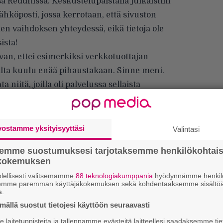
sa
Redditissä
. Keskustelupalstalla julkaistiin
köposti, jossa kerrotaan, että sivuston
en vaihdoksen yhteydessä, eikä tietoja ole
ista!
van, ettei esimerkiksi verkkotuottajan
lta kuulu enää pihaustakaan. Sinne meni.
niitä, joilla oli palvelussa sellaista
tuna missään muualla, mutta ei tämän
 olla virnuilematta. Olkoon tämä myös
 nykymaailmasta jäisi ihmeteltävää tuleville
vostamme yksityisyyttäsi
Valintasi
etojättien data sattuisi syystä tai toisesta
semme suostumuksesi tarjotaksemme henkilökohtai
ökokemuksen
Ar
lellisesti valitsemamme
88 teknologiakumppania
hyödynnämme henkilö
semme paremman käyttäjäkokemuksen sekä kohdentaaksemme sisältöä
su
a.
ällä suostut tietojesi käyttöön seuraavasti
Gu
laitetunnisteita ja tallennamme evästeitä laitteellesi saadaksemme tie