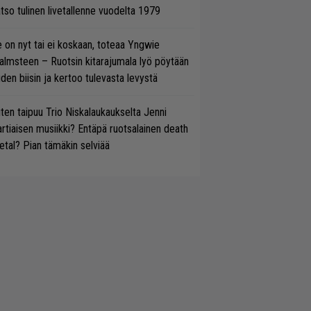
tso tulinen livetallenne vuodelta 1979
 on nyt tai ei koskaan, toteaa Yngwie
lmsteen – Ruotsin kitarajumala lyö pöytään
den biisin ja kertoo tulevasta levystä
ten taipuu Trio Niskalaukaukselta Jenni
rtiaisen musiikki? Entäpä ruotsalainen death
tal? Pian tämäkin selviää