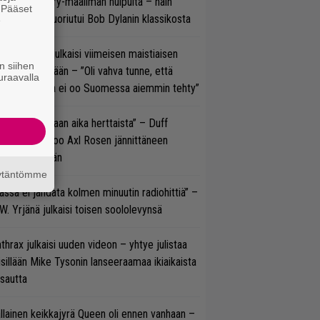
oraan country-maailman huipulta – näin
. Pääset
koonpano suoriutui Bob Dylanin klassikosta
e
rko Annala julkaisi viimeisen maistiaisen
n siihen
olodebyytiltään – ”Oli vahva tunne, että
uraavalla
llaista musaa ei oo Suomessa aiemmin tehty”
e oli oikeastaan aika herttaista” – Duff
cKagan kertoo Axl Rosen jännittäneen
C/DC-pestiään
äytäntömme
ässä ei jahdata kolmen minuutin radiohittiä” –
W. Yrjänä julkaisi toisen soololevynsä
thrax julkaisi uuden videon – yhtye julistaa
isillään Mike Tysonin lanseeraamaa ikiaikaista
isautta
llainen keikkajyrä Queen oli ennen vanhaan –