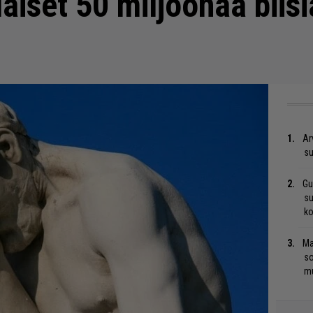
laiset 50 miljoonaa biisi
Ar
su
Gu
su
ko
Ma
so
mu