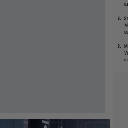
ka
Se
Ma
uu
Mi
Va
me