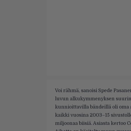
Voi rähmä, sanoisi Spede Pasane
luvun alkukymmenyksen suurin mu
kunnioittavilla bändeillä oli oma 
kaikki vuosina 2003–15 sivustolle
miljoonaa biisiä. Asiasta kertoo
C