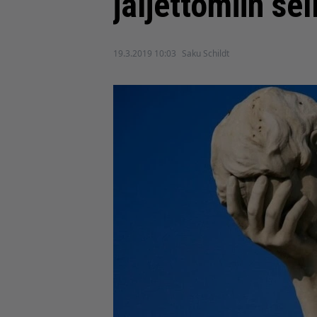
jäljettömiin sel
19.3.2019 10:03
Saku Schildt