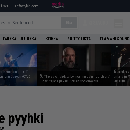
i.net
Leffatykki.com
Etsi
KIRJAUDU
TARKKAILULUOKKA
KEIKKA
SOITTOLISTA
ELÄMÄNI SOUND
6.
ka herttaista” – Duff
Anthrax 
5.
n jännittäneen AC/DC-
”Tässä ei jahdata kolmen minuutin radiohittiä”
biisillään 
– A.W. Yrjänä julkaisi toisen soololevynsä
viisautta
e pyyhki