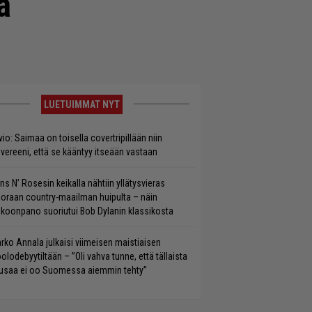
ä
LUETUIMMAT NYT
vio: Saimaa on toisella covertripillään niin
vereeni, että se kääntyy itseään vastaan
ns N’ Rosesin keikalla nähtiin yllätysvieras
oraan country-maailman huipulta – näin
koonpano suoriutui Bob Dylanin klassikosta
rko Annala julkaisi viimeisen maistiaisen
olodebyytiltään – ”Oli vahva tunne, että tällaista
saa ei oo Suomessa aiemmin tehty”