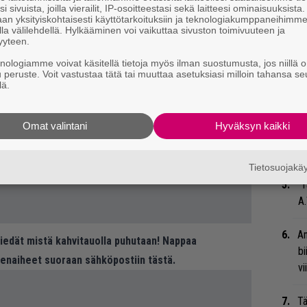
su
i sivuista, joilla vierailit, IP-osoitteestasi sekä laitteesi ominaisuuksista
ko
an yksityiskohtaisesti käyttötarkoituksiin ja teknologiakumppaneihimm
la välilehdellä. Hylkääminen voi vaikuttaa sivuston toimivuuteen ja
yyteen.
Ma
knologiamme voivat käsitellä tietoja myös ilman suostumusta, jos niillä o
so
u peruste. Voit vastustaa tätä tai muuttaa asetuksiasi milloin tahansa se
tä
lä.
”S
Omat valintani
Hyväksyn kaikki
M
A
Tietosuojak
”T
A.
An
 tiedät mistä kahvitauolla puhutaan! Nappaa
bi
eenaiheet suoraan sähköpostiin tästä.
vi
Tä