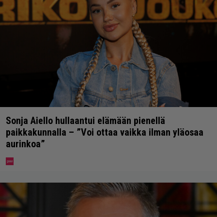
Sonja Aiello hullaantui elämään pienellä
paikkakunnalla – ”Voi ottaa vaikka ilman yläosaa
aurinkoa”