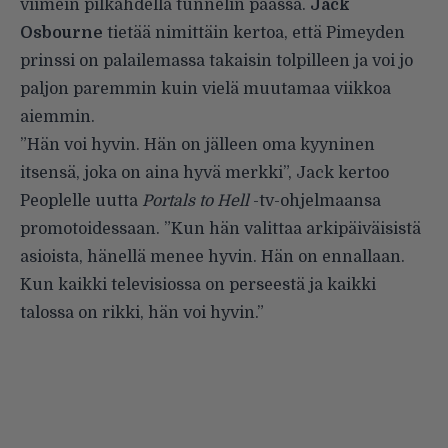
viimein pilkahdella tunnelin päässä.
Jack
Osbourne
tietää nimittäin kertoa, että Pimeyden
prinssi on palailemassa takaisin tolpilleen ja voi jo
paljon paremmin kuin vielä muutamaa viikkoa
aiemmin.
”Hän voi hyvin. Hän on jälleen oma kyyninen
itsensä, joka on aina hyvä merkki”, Jack kertoo
Peoplelle
uutta
Portals to Hell
-tv-ohjelmaansa
promotoidessaan. ”Kun hän valittaa arkipäiväisistä
asioista, hänellä menee hyvin. Hän on ennallaan.
Kun kaikki televisiossa on perseestä ja kaikki
talossa on rikki, hän voi hyvin.”