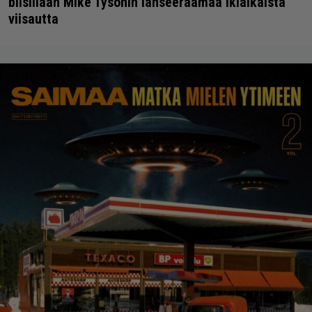
biisillään Mike Tysonin lanseeraamaa ikiaikaista
viisautta