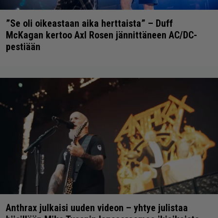
”Se oli oikeastaan aika herttaista” – Duff
McKagan kertoo Axl Rosen jännittäneen AC/DC-
pestiään
Anthrax julkaisi uuden videon – yhtye julistaa