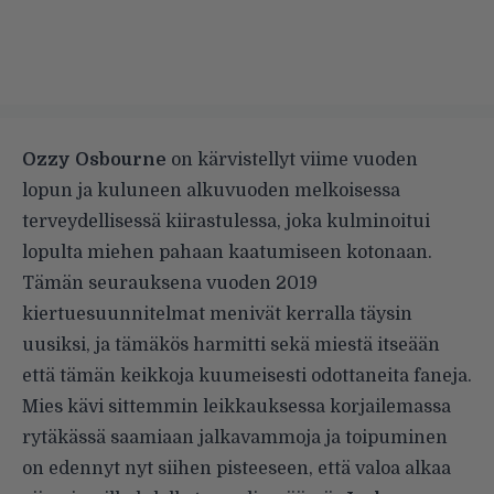
Ozzy Osbourne
on kärvistellyt viime vuoden
lopun ja kuluneen alkuvuoden melkoisessa
terveydellisessä kiirastulessa, joka kulminoitui
lopulta miehen pahaan kaatumiseen kotonaan.
Tämän seurauksena vuoden 2019
kiertuesuunnitelmat
menivät kerralla täysin
uusiksi
, ja tämäkös harmitti sekä miestä itseään
että tämän keikkoja kuumeisesti odottaneita faneja.
Mies kävi sittemmin leikkauksessa korjailemassa
rytäkässä saamiaan jalkavammoja ja toipuminen
on edennyt nyt siihen pisteeseen, että valoa alkaa