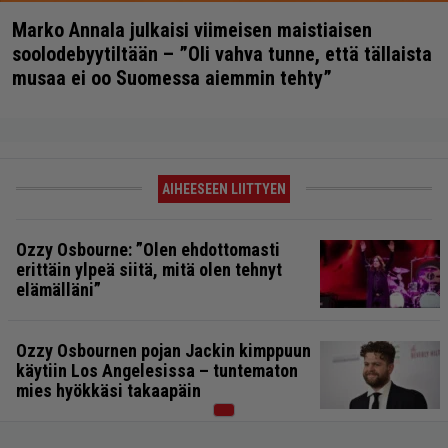
Marko Annala julkaisi viimeisen maistiaisen
soolodebyytiltään – ”Oli vahva tunne, että tällaista
musaa ei oo Suomessa aiemmin tehty”
AIHEESEEN LIITTYEN
Ozzy Osbourne: ”Olen ehdottomasti
erittäin ylpeä siitä, mitä olen tehnyt
elämälläni”
Ozzy Osbournen pojan Jackin kimppuun
käytiin Los Angelesissa – tuntematon
mies hyökkäsi takaapäin