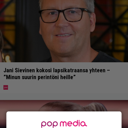
Jani Sievinen kokosi lapsikatraansa yhteen –
”Minun suurin perintöni heille”