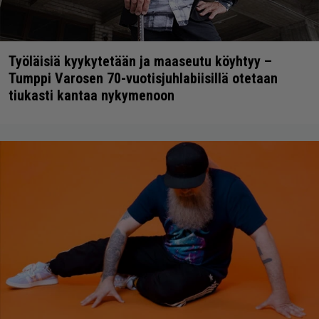
Työläisiä kyykytetään ja maaseutu köyhtyy –
Tumppi Varosen 70-vuotisjuhlabiisillä otetaan
tiukasti kantaa nykymenoon