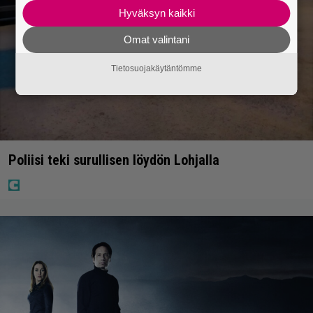
Hyväksyn kaikki
Omat valintani
Tietosuojakäytäntömme
Poliisi teki surullisen löydön Lohjalla