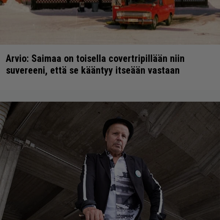
Arvio: Saimaa on toisella covertripillään niin
suvereeni, että se kääntyy itseään vastaan