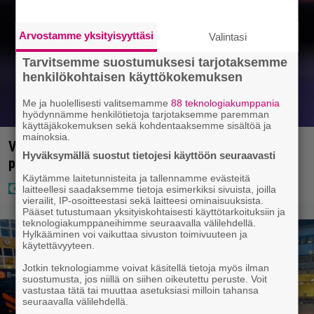
Arvostamme yksityisyyttäsi
Valintasi
Tarvitsemme suostumuksesi tarjotaksemme
henkilökohtaisen käyttökokemuksen
Me ja huolellisesti valitsemamme
88 teknologiakumppania
hyödynnämme henkilötietoja tarjotaksemme paremman
käyttäjäkokemuksen sekä kohdentaaksemme sisältöä ja
mainoksia.
Vappu Pimiä sai huonoa palvelua ravintolassa –
Hyväksymällä suostut tietojesi käyttöön seuraavasti
pettyi siellä kahteen asiaan
Käytämme laitetunnisteita ja tallennamme evästeitä
laitteellesi saadaksemme tietoja esimerkiksi sivuista, joilla
vierailit, IP-osoitteestasi sekä laitteesi ominaisuuksista.
Pääset tutustumaan yksityiskohtaisesti käyttötarkoituksiin ja
teknologiakumppaneihimme seuraavalla välilehdellä.
Hylkääminen voi vaikuttaa sivuston toimivuuteen ja
käytettävyyteen.
Jotkin teknologiamme voivat käsitellä tietoja myös ilman
suostumusta, jos niillä on siihen oikeutettu peruste. Voit
vastustaa tätä tai muuttaa asetuksiasi milloin tahansa
seuraavalla välilehdellä.