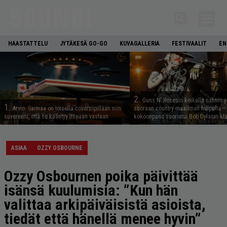
HAASTATTELU
JYTÄKESÄ GO-GO
KUVAGALLERIA
FESTIVAALIT
EN
2.
Guns N’ Rosesin keikalla nähtiin y
1.
Arvio: Saimaa on toisella covertripillään niin
suoraan country-maailman huipulta –
suvereeni, että se kääntyy itseään vastaan
kokoonpano suoriutui Bob Dylanin kl
ASIAA
OZZY OSBOURNE
Ozzy Osbournen poika päivittää
isänsä kuulumisia: ”Kun hän
valittaa arkipäiväisistä asioista,
tiedät että hänellä menee hyvin”