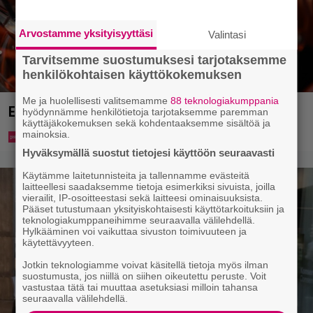
Arvostamme yksityisyyttäsi
Valintasi
Tarvitsemme suostumuksesi tarjotaksemme
henkilökohtaisen käyttökokemuksen
Me ja huolellisesti valitsemamme
88 teknologiakumppania
Eurojackpotista 80 000 euroa Suomeen – tänne
hyödynnämme henkilötietoja tarjotaksemme paremman
käyttäjäkokemuksen sekä kohdentaaksemme sisältöä ja
mainoksia.
Hyväksymällä suostut tietojesi käyttöön seuraavasti
Käytämme laitetunnisteita ja tallennamme evästeitä
laitteellesi saadaksemme tietoja esimerkiksi sivuista, joilla
vierailit, IP-osoitteestasi sekä laitteesi ominaisuuksista.
Pääset tutustumaan yksityiskohtaisesti käyttötarkoituksiin ja
teknologiakumppaneihimme seuraavalla välilehdellä.
Hylkääminen voi vaikuttaa sivuston toimivuuteen ja
käytettävyyteen.
Jotkin teknologiamme voivat käsitellä tietoja myös ilman
suostumusta, jos niillä on siihen oikeutettu peruste. Voit
vastustaa tätä tai muuttaa asetuksiasi milloin tahansa
seuraavalla välilehdellä.