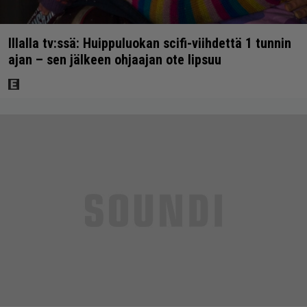
Illalla tv:ssä: Huippuluokan scifi-viihdettä 1 tunnin
ajan – sen jälkeen ohjaajan ote lipsuu