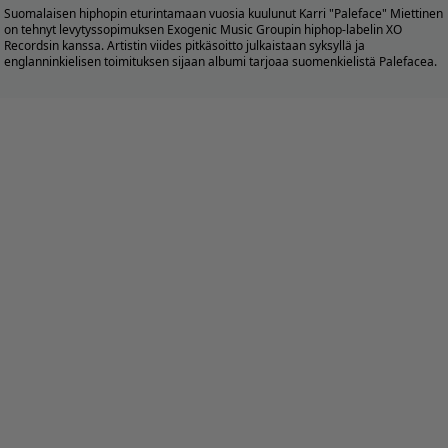
Suomalaisen hiphopin eturintamaan vuosia kuulunut Karri "Paleface" Miettinen
on tehnyt levytyssopimuksen Exogenic Music Groupin hiphop-labelin XO
Recordsin kanssa. Artistin viides pitkäsoitto julkaistaan syksyllä ja
englanninkielisen toimituksen sijaan albumi tarjoaa suomenkielistä Palefacea.