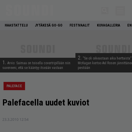
HAASTATTELU
JYTÄKESÄ GO-GO
FESTIVAALIT
KUVAGALLERIA
EN
2.
”Se oli oikeastaan aika herttaista”
1.
Arvio: Saimaa on toisella covertripillään niin
McKagan kertoo Axl Rosen jännittäne
suvereeni, että se kääntyy itseään vastaan
pestiään
PALEFACE
Palefacella uudet kuviot
23.3.2010 12:54