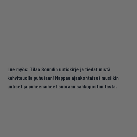
Lue myös:
Tilaa Soundin uutiskirje ja tiedät mistä
kahvitauolla puhutaan! Nappaa ajankohtaiset musiikin
uutiset ja puheenaiheet suoraan sähköpostiin tästä.