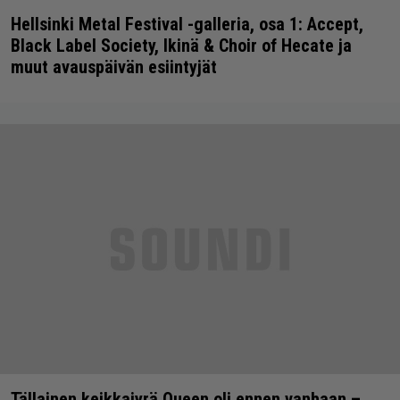
Hellsinki Metal Festival -galleria, osa 1: Accept,
Black Label Society, Ikinä & Choir of Hecate ja
muut avauspäivän esiintyjät
Tällainen keikkajyrä Queen oli ennen vanhaan –