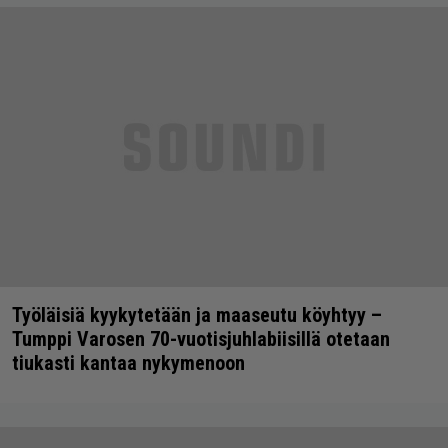
Työläisiä kyykytetään ja maaseutu köyhtyy –
Tumppi Varosen 70-vuotisjuhlabiisillä otetaan
tiukasti kantaa nykymenoon