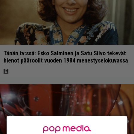
Tänän tv:ssä: Esko Salminen ja Satu Silvo tekevät
hienot pääroolit vuoden 1984 menestyselokuvassa