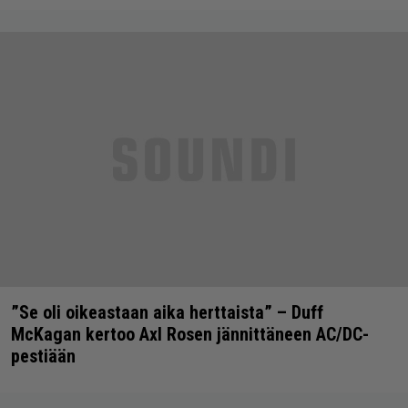
”Se oli oikeastaan aika herttaista” – Duff
McKagan kertoo Axl Rosen jännittäneen AC/DC-
pestiään