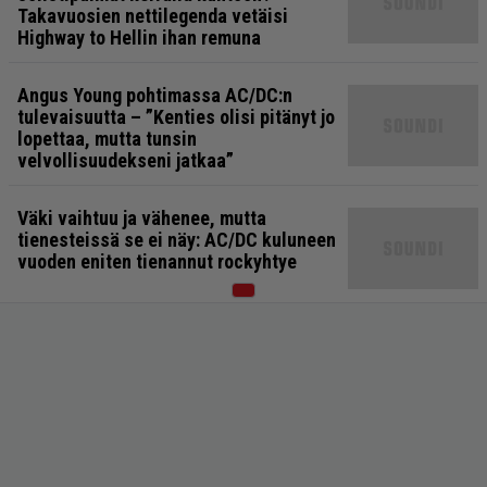
Takavuosien nettilegenda vetäisi
Highway to Hellin ihan remuna
Angus Young pohtimassa AC/DC:n
tulevaisuutta – ”Kenties olisi pitänyt jo
lopettaa, mutta tunsin
velvollisuudekseni jatkaa”
Väki vaihtuu ja vähenee, mutta
tienesteissä se ei näy: AC/DC kuluneen
vuoden eniten tienannut rockyhtye