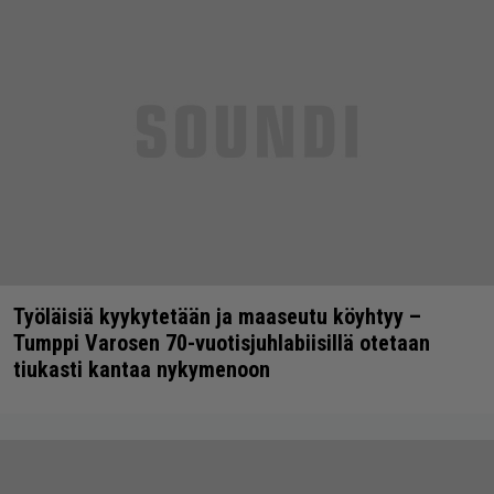
Työläisiä kyykytetään ja maaseutu köyhtyy –
Tumppi Varosen 70-vuotisjuhlabiisillä otetaan
tiukasti kantaa nykymenoon