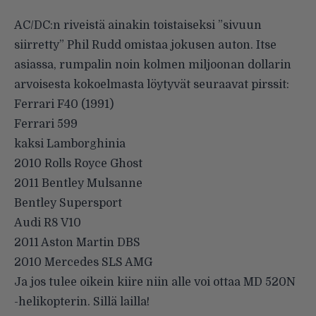
AC/DC:n riveistä ainakin toistaiseksi ”sivuun
siirretty” Phil Rudd omistaa jokusen auton. Itse
asiassa, rumpalin noin kolmen miljoonan dollarin
arvoisesta kokoelmasta löytyvät seuraavat pirssit:
Ferrari F40 (1991)
Ferrari 599
kaksi Lamborghinia
2010 Rolls Royce Ghost
2011 Bentley Mulsanne
Bentley Supersport
Audi R8 V10
2011 Aston Martin DBS
2010 Mercedes SLS AMG
Ja jos tulee oikein kiire niin alle voi ottaa MD 520N
-helikopterin. Sillä lailla!