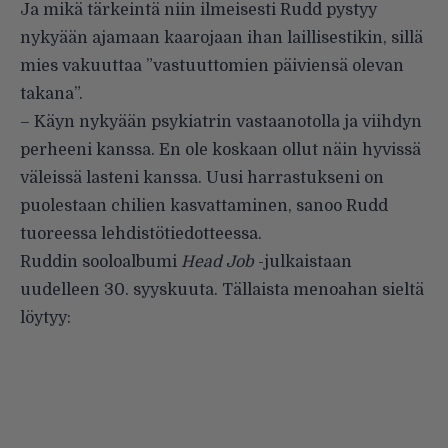
Ja mikä tärkeintä niin ilmeisesti Rudd pystyy
nykyään ajamaan kaarojaan ihan laillisestikin, sillä
mies vakuuttaa ”vastuuttomien päiviensä olevan
takana”.
– Käyn nykyään psykiatrin vastaanotolla ja viihdyn
perheeni kanssa. En ole koskaan ollut näin hyvissä
väleissä lasteni kanssa. Uusi harrastukseni on
puolestaan chilien kasvattaminen, sanoo Rudd
tuoreessa lehdistötiedotteessa.
Ruddin sooloalbumi
Head Job
-julkaistaan
uudelleen 30. syyskuuta. Tällaista menoahan sieltä
löytyy: