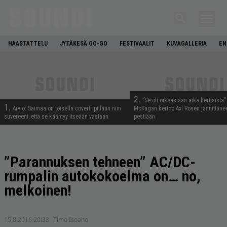
HAASTATTELU
JYTÄKESÄ GO-GO
FESTIVAALIT
KUVAGALLERIA
EN
2.
”Se oli oikeastaan aika herttaista”
1.
Arvio: Saimaa on toisella covertripillään niin
McKagan kertoo Axl Rosen jännittäne
suvereeni, että se kääntyy itseään vastaan
pestiään
”Parannuksen tehneen” AC/DC-
rumpalin autokokoelma on… no,
melkoinen!
15.8.2016 20:33
Timo Isoaho