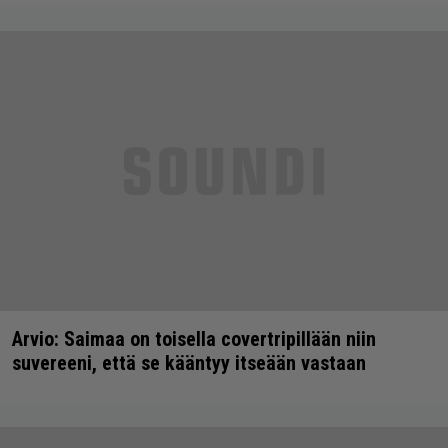
Arvio: Saimaa on toisella covertripillään niin
suvereeni, että se kääntyy itseään vastaan