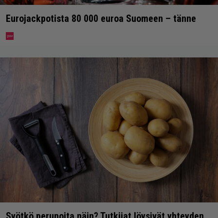
Eurojackpotista 80 000 euroa Suomeen – tänne
Syötkö perunoita näin? Tutkijat löysivät yhteyden