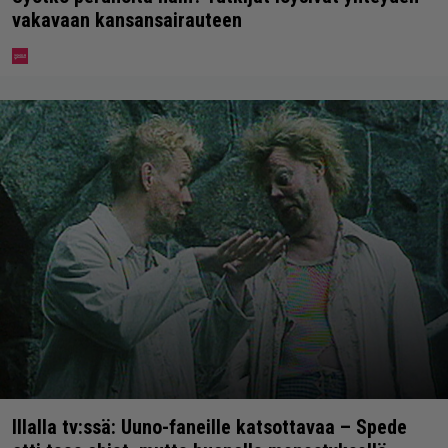
vakavaan kansansairauteen
Illalla tv:ssä: Uuno-faneille katsottavaa – Spede