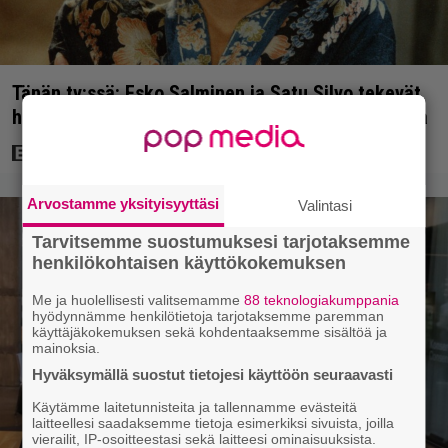
Tänän tv:ssä: Esko Salminen ja Satu Silvo tekevät
hienot pääroolit vuoden 1984 menestyselokuvassa
Arvostamme yksityisyyttäsi
Valintasi
Tarvitsemme suostumuksesi tarjotaksemme
henkilökohtaisen käyttökokemuksen
Me ja huolellisesti valitsemamme
88 teknologiakumppania
hyödynnämme henkilötietoja tarjotaksemme paremman
käyttäjäkokemuksen sekä kohdentaaksemme sisältöä ja
mainoksia.
Hyväksymällä suostut tietojesi käyttöön seuraavasti
Käytämme laitetunnisteita ja tallennamme evästeitä
laitteellesi saadaksemme tietoja esimerkiksi sivuista, joilla
vierailit, IP-osoitteestasi sekä laitteesi ominaisuuksista.