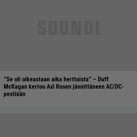
”Se oli oikeastaan aika herttaista” – Duff
McKagan kertoo Axl Rosen jännittäneen AC/DC-
pestiään