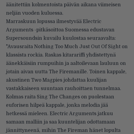
äänitettiin kolmentoista päivän aikana viimeisen
neljän vuoden kuluessa.
Marraskuun lopussa ilmestyvää Electric
Arguments -pitkäsoittoa Suomessa edustavan
Supersoundsin kuvailu kuulostaa seuraavalta:
"Avausraita Nothing Too Much Just Out Of Sight on
klassista rockia. Raskas kitarariffi yhdistettynä
äänekkäisiin rumpuihin ja aaltoilevaan lauluun on
jotain aivan uutta The Firemanille. Toinen kappale,
akustinen Two Magpies johdattaa kuulijan
vastakkaiseen suuntaan rauhoittaen tunnelmaa.
Kolmas raita Sing The Changes on puolestaan
euforisen hilpeä kappale, jonka melodia jää
hetkessä mieleen. Electric Arguments jatkuu
samaan malliin ja saa kuuntelijan odottamaan
jännittyneenä, mihin The Fireman hänet lopulta