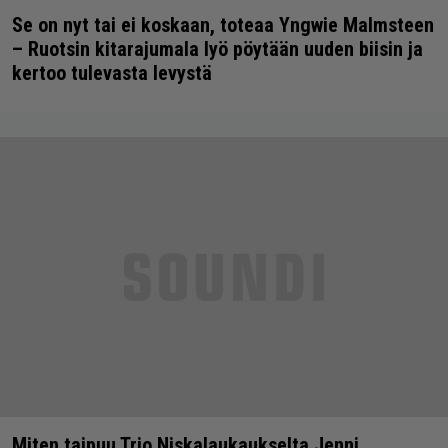
Se on nyt tai ei koskaan, toteaa Yngwie Malmsteen
– Ruotsin kitarajumala lyö pöytään uuden biisin ja
kertoo tulevasta levystä
Miten taipuu Trio Niskalaukaukselta Jenni