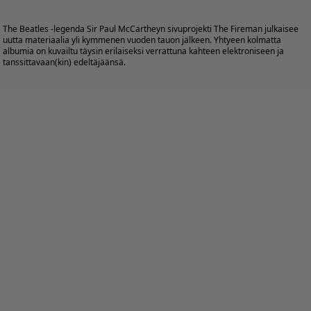
The Beatles -legenda Sir Paul McCartheyn sivuprojekti The Fireman julkaisee
uutta materiaalia yli kymmenen vuoden tauon jälkeen. Yhtyeen kolmatta
albumia on kuvailtu täysin erilaiseksi verrattuna kahteen elektroniseen ja
tanssittavaan(kin) edeltäjäänsä.