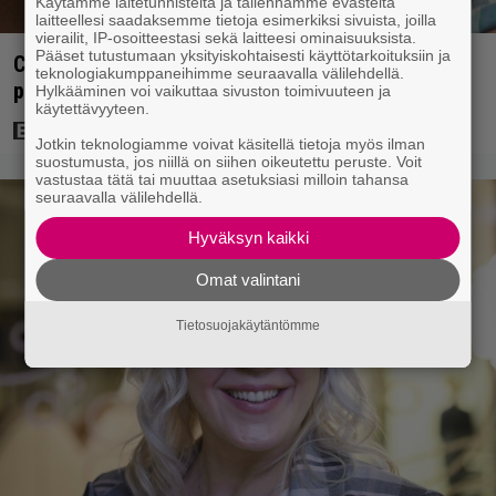
Käytämme laitetunnisteita ja tallennamme evästeitä
laitteellesi saadaksemme tietoja esimerkiksi sivuista, joilla
vierailit, IP-osoitteestasi sekä laitteesi ominaisuuksista.
Pääset tutustumaan yksityiskohtaisesti käyttötarkoituksiin ja
Clint Eastwood näytti Kevin Costnerille kaapin
teknologiakumppaneihimme seuraavalla välilehdellä.
paikan hyvin yksinkertaisella toimenpiteellä
Hylkääminen voi vaikuttaa sivuston toimivuuteen ja
käytettävyyteen.
Jotkin teknologiamme voivat käsitellä tietoja myös ilman
suostumusta, jos niillä on siihen oikeutettu peruste. Voit
vastustaa tätä tai muuttaa asetuksiasi milloin tahansa
seuraavalla välilehdellä.
Hyväksyn kaikki
Omat valintani
Tietosuojakäytäntömme