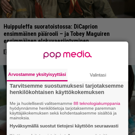
Huippuleffa suoratoistossa: DiCaprion
ensimmäinen päärooli – ja Tobey Maguiren
ensimmäinen elokuvaesiintyminen
Arvostamme yksityisyyttäsi
Valintasi
Tarvitsemme suostumuksesi tarjotaksemme
henkilökohtaisen käyttökokemuksen
Me ja huolellisesti valitsemamme
88 teknologiakumppania
hyödynnämme henkilötietoja tarjotaksemme paremman
käyttäjäkokemuksen sekä kohdentaaksemme sisältöä ja
mainoksia.
Hyväksymällä suostut tietojesi käyttöön seuraavasti