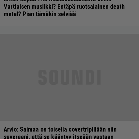
Vartiaisen musiikki? Entäpä ruotsalainen death
metal? Pian tämäkin selviää
Arvio: Saimaa on toisella covertripillään niin
suvereeni, että se kääntyy itseään vastaan