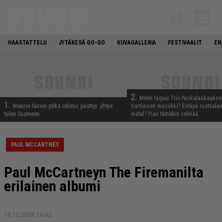
HAASTATTELU
JYTÄKESÄ GO-GO
KUVAGALLERIA
FESTIVAALIT
EN
2.
Miten taipuu Trio Niskalaukaukse
1.
Weezer-fanien pitkä odotus päättyy: yhtye
Vartiaisen musiikki? Entäpä ruotsala
tulee Suomeen
metal? Pian tämäkin selviää
PAUL MCCARTNEY
Paul McCartneyn The Firemanilta
erilainen albumi
16.10.2008 19:42