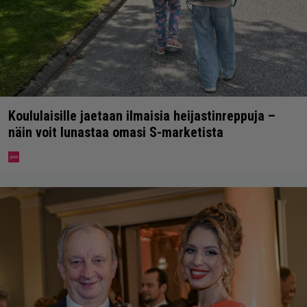
Koululaisille jaetaan ilmaisia heijastinreppuja –
näin voit lunastaa omasi S-marketista