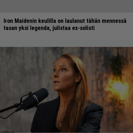
Iron Maidenin keulilla on laulanut tähän mennessä
tasan yksi legenda, julistaa ex-solisti