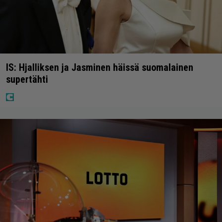
IS: Hjalliksen ja Jasminen häissä suomalainen
supertähti