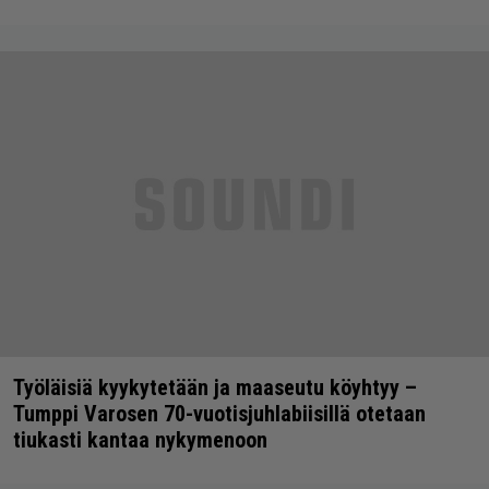
Työläisiä kyykytetään ja maaseutu köyhtyy –
Tumppi Varosen 70-vuotisjuhlabiisillä otetaan
tiukasti kantaa nykymenoon