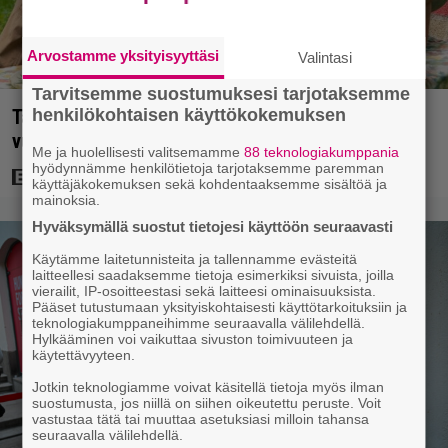
Arvostamme yksityisyyttäsi
Valintasi
Tarvitsemme suostumuksesi tarjotaksemme
Tänään tv:ssä: Koskettava kotimainen elokuva
henkilökohtaisen käyttökokemuksen
vuodelta 2020 – ”Tehty isolla sydämellä”
Me ja huolellisesti valitsemamme
88 teknologiakumppania
hyödynnämme henkilötietoja tarjotaksemme paremman
käyttäjäkokemuksen sekä kohdentaaksemme sisältöä ja
mainoksia.
Hyväksymällä suostut tietojesi käyttöön seuraavasti
Käytämme laitetunnisteita ja tallennamme evästeitä
laitteellesi saadaksemme tietoja esimerkiksi sivuista, joilla
vierailit, IP-osoitteestasi sekä laitteesi ominaisuuksista.
Pääset tutustumaan yksityiskohtaisesti käyttötarkoituksiin ja
teknologiakumppaneihimme seuraavalla välilehdellä.
Hylkääminen voi vaikuttaa sivuston toimivuuteen ja
käytettävyyteen.
Jotkin teknologiamme voivat käsitellä tietoja myös ilman
suostumusta, jos niillä on siihen oikeutettu peruste. Voit
vastustaa tätä tai muuttaa asetuksiasi milloin tahansa
seuraavalla välilehdellä.