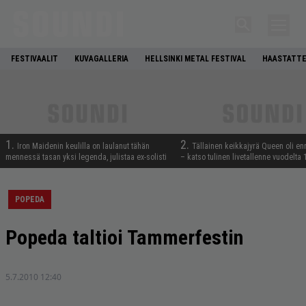
FESTIVAALIT
KUVAGALLERIA
HELLSINKI METAL FESTIVAL
HAASTATTE
1.
2.
Iron Maidenin keulilla on laulanut tähän
Tällainen keikkajyrä Queen oli e
mennessä tasan yksi legenda, julistaa ex-solisti
– katso tulinen livetallenne vuodelta
POPEDA
Popeda taltioi Tammerfestin
5.7.2010 12:40