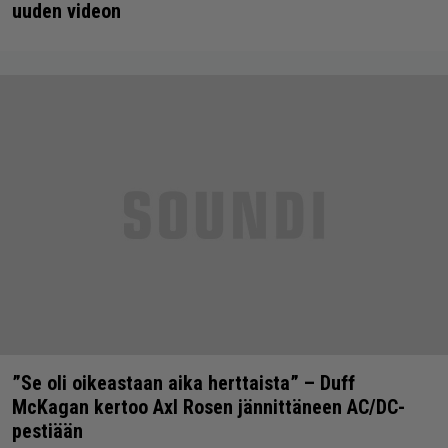
uuden videon
”Se oli oikeastaan aika herttaista” – Duff
McKagan kertoo Axl Rosen jännittäneen AC/DC-
pestiään