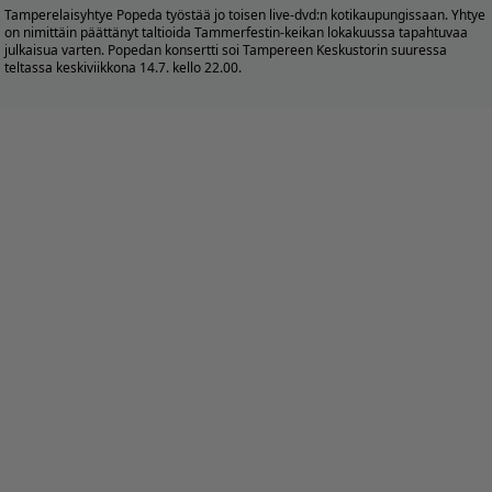
Tamperelaisyhtye Popeda työstää jo toisen live-dvd:n kotikaupungissaan. Yhtye
on nimittäin päättänyt taltioida Tammerfestin-keikan lokakuussa tapahtuvaa
julkaisua varten. Popedan konsertti soi Tampereen Keskustorin suuressa
teltassa keskiviikkona 14.7. kello 22.00.