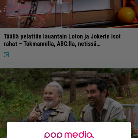
Täällä pelattiin lauantain Loton ja Jokerin isot
rahat – Tokmannilla, ABC:lla, netissä…