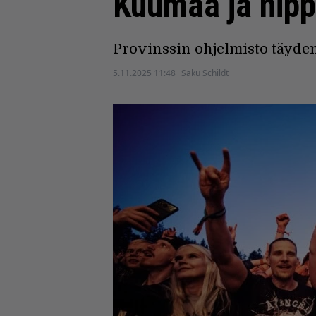
Kuumaa ja nipp
Provinssin ohjelmisto täyden
5.11.2025 11:48
Saku Schildt