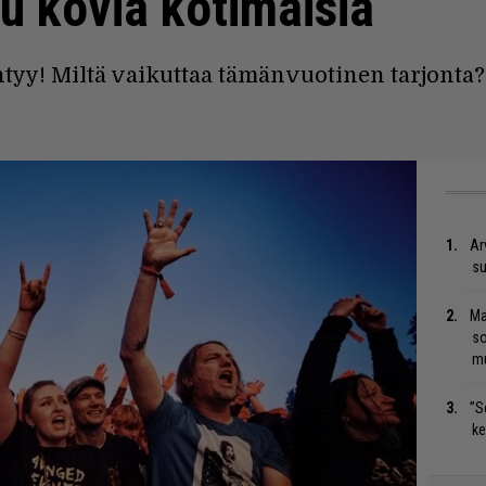
u kovia kotimaisia
tyy! Miltä vaikuttaa tämänvuotinen tarjonta?
Ar
su
Ma
so
mu
”S
ke