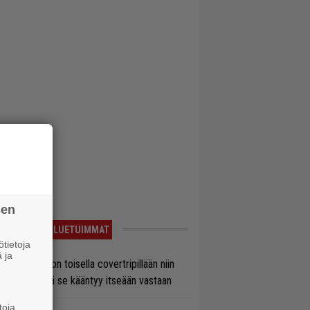
sen
LUETUIMMAT
tietoja
 ja
vio: Saimaa on toisella covertripillään niin
vereeni, että se kääntyy itseään vastaan
toja