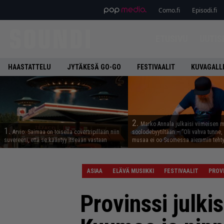
Como.fi
Episodi.fi
ETUSIVU
UUTIS
HAASTATTELU
JYTÄKESÄ GO-GO
FESTIVAALIT
KUVAGALL
2.
Marko Annala julkaisi viimeisen m
1.
Arvio: Saimaa on toisella covertripillään niin
soolodebyytiltään – ”Oli vahva tunne, e
suvereeni, että se kääntyy itseään vastaan
musaa ei oo Suomessa aiemmin tehty
ASIAA
ELÄVÄ MUSIIKKI
FESTIVAALIT
PROV
Provinssi julkis