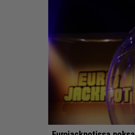
Eurojackpotissa poksah