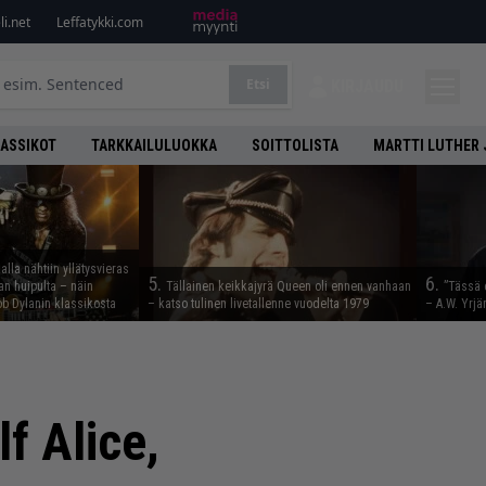
i.net
Leffatykki.com
Etsi
KIRJAUDU
LASSIKOT
TARKKAILULUOKKA
SOITTOLISTA
MARTTI LUTHER 
lla nähtiin yllätysvieras
5.
6.
n huipulta – näin
Tällainen keikkajyrä Queen oli ennen vanhaan
”Tässä 
b Dylanin klassikosta
– katso tulinen livetallenne vuodelta 1979
– A.W. Yrjä
lf Alice,