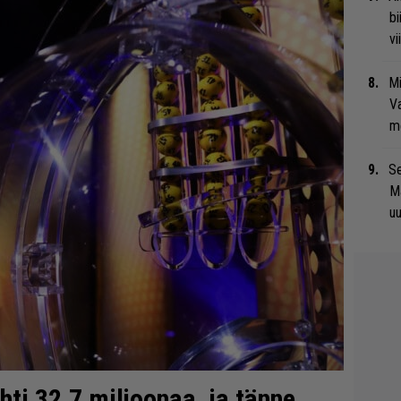
bi
vi
Mi
Va
me
Se
Ma
uu
ti 32,7 miljoonaa, ja tänne