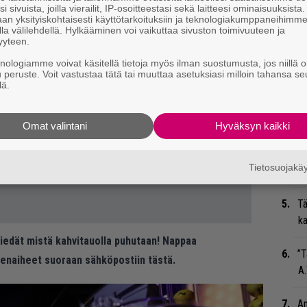
Ma
i sivuista, joilla vierailit, IP-osoitteestasi sekä laitteesi ominaisuuksista
an yksityiskohtaisesti käyttötarkoituksiin ja teknologiakumppaneihimm
so
la välilehdellä. Hylkääminen voi vaikuttaa sivuston toimivuuteen ja
tä
yyteen.
knologiamme voivat käsitellä tietoja myös ilman suostumusta, jos niillä o
”S
u peruste. Voit vastustaa tätä tai muuttaa asetuksiasi milloin tahansa se
lä.
M
A
Omat valintani
Hyväksyn kaikki
Gu
su
Tietosuojak
ko
Tä
ka
 tiedät mistä kahvitauolla puhutaan! Nappaa
”T
eenaiheet suoraan sähköpostiin tästä.
A.
An