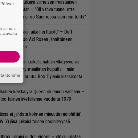
rko Annala julkaisi viimeisen maistiaisen
. Pääset
e
olodebyytiltään – ”Oli vahva tunne, että
llaista musaa ei oo Suomessa aiemmin tehty”
n siihen
e oli oikeastaan aika herttaista” – Duff
uraavalla
cKagan kertoo Axl Rosen jännittäneen
C/DC-pestiään
ns N’ Rosesin keikalla nähtiin yllätysvieras
oraan country-maailman huipulta – näin
äytäntömme
koonpano suoriutui Bob Dylanin klassikosta
llainen keikkajyrä Queen oli ennen vanhaan –
tso tulinen livetallenne vuodelta 1979
ässä ei jahdata kolmen minuutin radiohittiä” –
W. Yrjänä julkaisi toisen soololevynsä
thrax julkaisi uuden videon – yhtye julistaa