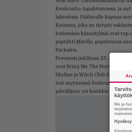
Wolf Alice. Lontoolaisbändi on 
Kesärauha-tapahtumassa, ja nyt
lakeuksia. Päälavalle kapuaa my
Kuumaa, joka on tietysti vakiin
kotimaisia kiinnityksiä ovat rap-
poptähti Mirella, popahtavaa suo
Packalen.
Provinssi juhlitaan 25.–27. kesäk
ovat Bring Me The Horizon, Bad 
Skyline ja Witch Club Satan. Ta
Ar
ivat myynnissä festivaalin verkk
Tarvit
päivälipun voi hankkia 139 euroll
käytt
Me ja huo
tarjotak
mainoksi
Hyväksym
Käytämme 