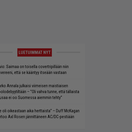
LUETUIMMAT NYT
vio: Saimaa on toisella covertripillään niin
vereeni, että se kääntyy itseään vastaan
rko Annala julkaisi viimeisen maistiaisen
olodebyytiltään – ”Oli vahva tunne, että tällaista
saa ei oo Suomessa aiemmin tehty”
e oli oikeastaan aika herttaista” – Duff McKagan
rtoo Axl Rosen jännittäneen AC/DC-pestiään