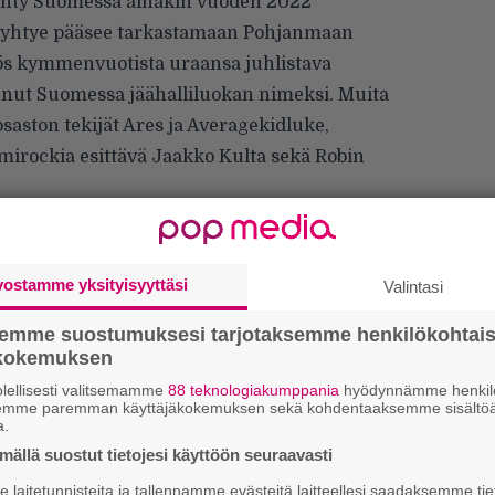
nähty Suomessa ainakin vuoden 2022
 yhtye pääsee tarkastamaan Pohjanmaan
ös kymmenvuotista uraansa juhlistava
tunut Suomessa jäähalliluokan nimeksi. Muita
osaston tekijät Ares ja Averagekidluke,
mirockia esittävä Jaakko Kulta sekä Robin
uuta. Festivaalin aiemmin julkistettuja nimiä
Omens, Apulanta, Blood Incantation, Cemetery
pahtuman erikoishintaiset kolmen päivän liput
vostamme yksityisyyttäsi
Valintasi
osivuilla hintaan 239 euroa. Avoimen
semme suostumuksesi tarjotaksemme henkilökohtai
a.
ökokemuksen
lellisesti valitsemamme
88 teknologiakumppania
hyödynnämme henkilö
semme paremman käyttäjäkokemuksen sekä kohdentaaksemme sisältöä
Ar
a.
su
ällä suostut tietojesi käyttöön seuraavasti
laitetunnisteita ja tallennamme evästeitä laitteellesi saadaksemme tie