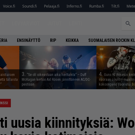
Voice.fi
Soundi.fi
Pelaaja.fi
Inferno.fi
Rumba.fi
Tilt.fi
Metel
ET
LEVYARVIOT
JUTUT
LEHTI
ERIA
ENSINÄYTTÖ
RIP
KEIKKA
SUOMALAISEN ROCKIN K
3.
4.
aistiaisen
”Se oli oikeastaan aika herttaista” – Duff
Guns N’ Rosesin keika
ttä tällaista
McKagan kertoo Axl Rosen jännittäneen AC/DC-
suoraan country-maailma
”
pestiään
kokoonpano suoriutui Bo
INSSI
ti uusia kiinnityksiä: Wo