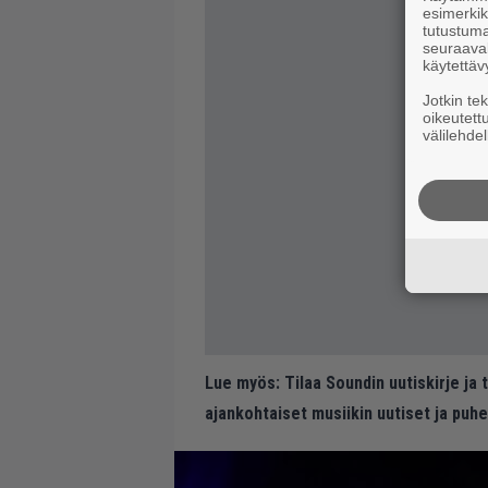
esimerkiks
tutustuma
seuraaval
käytettäv
Jotkin te
oikeutett
välilehdel
Lue myös:
Tilaa Soundin uutiskirje ja
ajankohtaiset musiikin uutiset ja puh