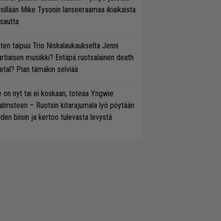
isillään Mike Tysonin lanseeraamaa ikiaikaista
isautta
ten taipuu Trio Niskalaukaukselta Jenni
rtiaisen musiikki? Entäpä ruotsalainen death
tal? Pian tämäkin selviää
 on nyt tai ei koskaan, toteaa Yngwie
lmsteen – Ruotsin kitarajumala lyö pöytään
den biisin ja kertoo tulevasta levystä