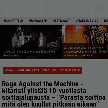
HAASTATTELU
KUVAGALLERIA
FESTIVAALIT
JYTÄKESÄ GO-GO
EN
2.
Uusi superbändi on syntynyt –
1.
Weezer-fanien pitkä odotus päättyy: yhtye
Vaihtoehtorockin tekijämiehistä koos
tulee Suomeen
esittäytyy ep:n merkeissä
ASIAA
RAGE AGAINST THE MACHINE
TOM MORELLO
Rage Against the Machine -
kitaristi ylistää 10-vuotiasta
soittajalupausta – ”Parasta soittoa
mitä olen kuullut pitkään aikaan”