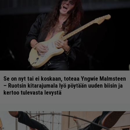
Se on nyt tai ei koskaan, toteaa Yngwie Malmsteen
– Ruotsin kitarajumala lyö pöytään uuden biisin ja
kertoo tulevasta levystä