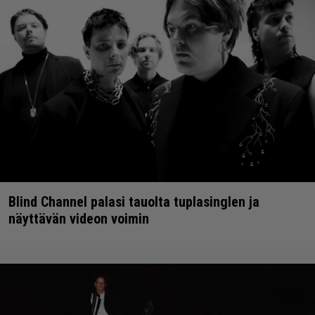
Blind Channel palasi tauolta tuplasinglen ja
näyttävän videon voimin