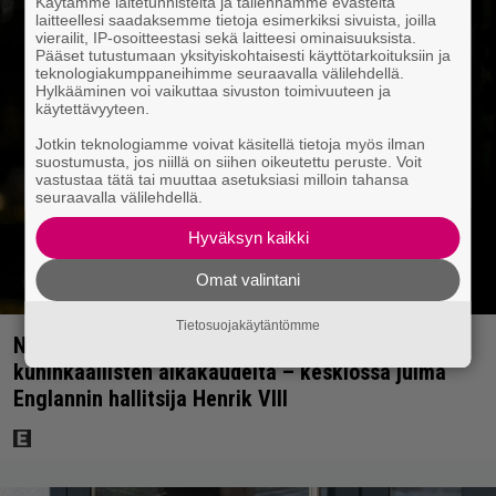
Käytämme laitetunnisteita ja tallennamme evästeitä
laitteellesi saadaksemme tietoja esimerkiksi sivuista, joilla
vierailit, IP-osoitteestasi sekä laitteesi ominaisuuksista.
Pääset tutustumaan yksityiskohtaisesti käyttötarkoituksiin ja
teknologiakumppaneihimme seuraavalla välilehdellä.
Hylkääminen voi vaikuttaa sivuston toimivuuteen ja
käytettävyyteen.
Jotkin teknologiamme voivat käsitellä tietoja myös ilman
suostumusta, jos niillä on siihen oikeutettu peruste. Voit
vastustaa tätä tai muuttaa asetuksiasi milloin tahansa
seuraavalla välilehdellä.
Hyväksyn kaikki
Omat valintani
Tietosuojakäytäntömme
Netflixissä on nyt upea sarja keskiajan
kuninkaallisten aikakaudelta – keskiössä julma
Englannin hallitsija Henrik VIII