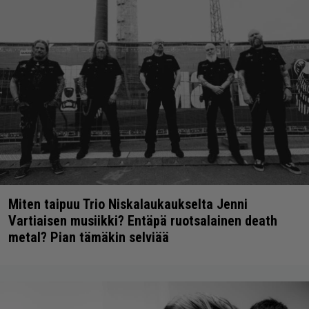
Miten taipuu Trio Niskalaukaukselta Jenni
Vartiaisen musiikki? Entäpä ruotsalainen death
metal? Pian tämäkin selviää