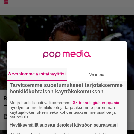
Arvostamme yksityisyyttäsi
Valintasi
Tarvitsemme suostumuksesi tarjotaksemme
henkilökohtaisen käyttökokemuksen
Bond-luojan 68 vuotta sitten lähettämä kirje löytyi
Me ja huolellisesti valitsemamme
88 teknologiakumppania
– tältä 007-hahmon piti alun perin näyttää
hyödynnämme henkilötietoja tarjotaksemme paremman
käyttäjäkokemuksen sekä kohdentaaksemme sisältöä ja
mainoksia.
Hyväksymällä suostut tietojesi käyttöön seuraavasti