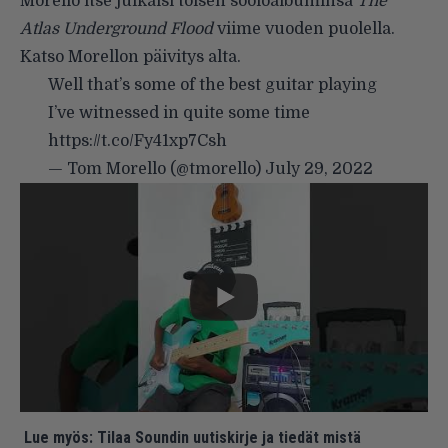
Morello itse julkaisi toisen sooloalbuminsa
The
Atlas Underground Flood
viime vuoden puolella.
Katso Morellon päivitys alta.
Well that’s some of the best guitar playing
I’ve witnessed in quite some time
https://t.co/Fy41xp7Csh
— Tom Morello (@tmorello)
July 29, 2022
Lue myös:
Tilaa Soundin uutiskirje ja tiedät mistä