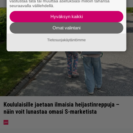
vastustaa tätä tai muuttaa asetuksiasi milloin tahansa
seuraavalla välilehdellä.
Hyväksyn kaikki
Omat valintani
Tietosuojakäytäntömme
Koululaisille jaetaan ilmaisia heijastinreppuja –
näin voit lunastaa omasi S-marketista