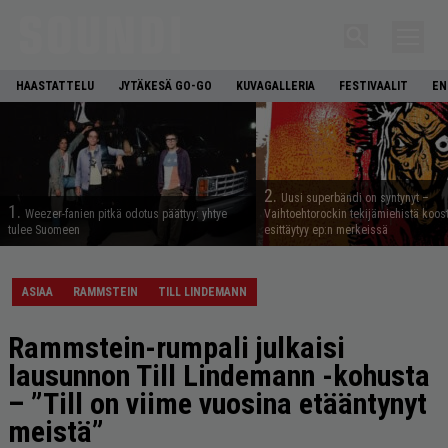
HAASTATTELU
JYTÄKESÄ GO-GO
KUVAGALLERIA
FESTIVAALIT
EN
2.
Uusi superbändi on syntynyt –
1.
Weezer-fanien pitkä odotus päättyy: yhtye
Vaihtoehtorockin tekijämiehistä koos
tulee Suomeen
esittäytyy ep:n merkeissä
ASIAA
RAMMSTEIN
TILL LINDEMANN
Rammstein-rumpali julkaisi
lausunnon Till Lindemann -kohusta
– ”Till on viime vuosina etääntynyt
meistä”