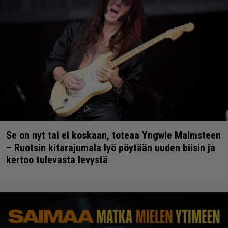
Se on nyt tai ei koskaan, toteaa Yngwie Malmsteen
– Ruotsin kitarajumala lyö pöytään uuden biisin ja
kertoo tulevasta levystä