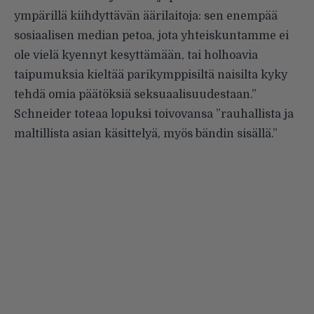
ympärillä kiihdyttävän äärilaitoja: sen enempää
sosiaalisen median petoa, jota yhteiskuntamme ei
ole vielä kyennyt kesyttämään, tai holhoavia
taipumuksia kieltää parikymppisiltä naisilta kyky
tehdä omia päätöksiä seksuaalisuudestaan.”
Schneider toteaa lopuksi toivovansa ”rauhallista ja
maltillista asian käsittelyä, myös bändin sisällä.”