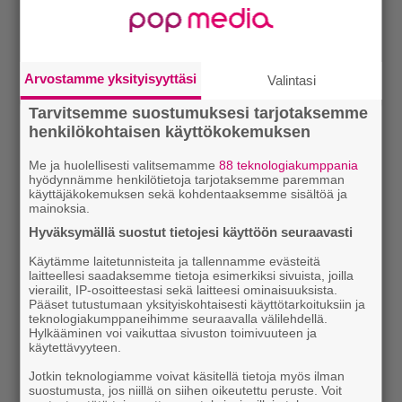
Arvostamme yksityisyyttäsi
Valintasi
Tarvitsemme suostumuksesi tarjotaksemme
henkilökohtaisen käyttökokemuksen
Me ja huolellisesti valitsemamme
88 teknologiakumppania
hyödynnämme henkilötietoja tarjotaksemme paremman
käyttäjäkokemuksen sekä kohdentaaksemme sisältöä ja
mainoksia.
Hyväksymällä suostut tietojesi käyttöön seuraavasti
Käytämme laitetunnisteita ja tallennamme evästeitä
laitteellesi saadaksemme tietoja esimerkiksi sivuista, joilla
vierailit, IP-osoitteestasi sekä laitteesi ominaisuuksista.
Pääset tutustumaan yksityiskohtaisesti käyttötarkoituksiin ja
teknologiakumppaneihimme seuraavalla välilehdellä.
Hylkääminen voi vaikuttaa sivuston toimivuuteen ja
käytettävyyteen.
Jotkin teknologiamme voivat käsitellä tietoja myös ilman
suostumusta, jos niillä on siihen oikeutettu peruste. Voit