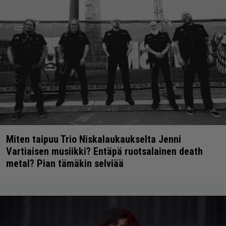
Miten taipuu Trio Niskalaukaukselta Jenni
Vartiaisen musiikki? Entäpä ruotsalainen death
metal? Pian tämäkin selviää