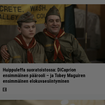
Huippuleffa suoratoistossa: DiCaprion
ensimmäinen päärooli – ja Tobey Maguiren
ensimmäinen elokuvaesiintyminen