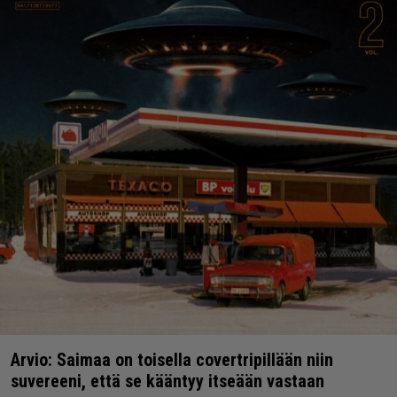
Arvio: Saimaa on toisella covertripillään niin
suvereeni, että se kääntyy itseään vastaan