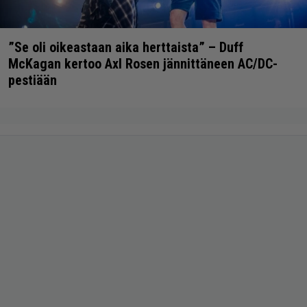
”Se oli oikeastaan aika herttaista” – Duff
McKagan kertoo Axl Rosen jännittäneen AC/DC-
pestiään