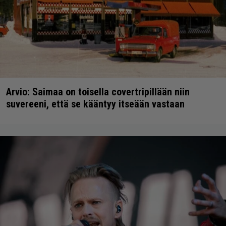
Arvio: Saimaa on toisella covertripillään niin
suvereeni, että se kääntyy itseään vastaan