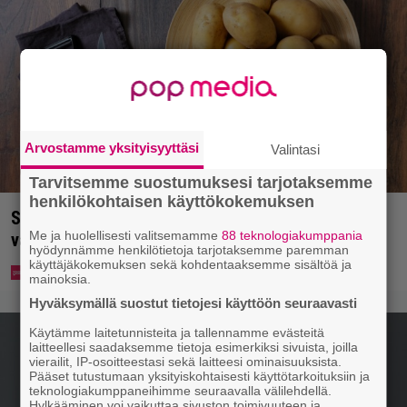
Arvostamme yksityisyyttäsi
Valintasi
Tarvitsemme suostumuksesi tarjotaksemme
henkilökohtaisen käyttökokemuksen
Syötkö perunoita näin? Tutkijat löysivät yhteyden
Me ja huolellisesti valitsemamme
88 teknologiakumppania
vakavaan kansansairauteen
hyödynnämme henkilötietoja tarjotaksemme paremman
käyttäjäkokemuksen sekä kohdentaaksemme sisältöä ja
mainoksia.
Hyväksymällä suostut tietojesi käyttöön seuraavasti
Käytämme laitetunnisteita ja tallennamme evästeitä
laitteellesi saadaksemme tietoja esimerkiksi sivuista, joilla
vierailit, IP-osoitteestasi sekä laitteesi ominaisuuksista.
Pääset tutustumaan yksityiskohtaisesti käyttötarkoituksiin ja
teknologiakumppaneihimme seuraavalla välilehdellä.
Hylkääminen voi vaikuttaa sivuston toimivuuteen ja