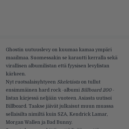
Ghostin uutuuslevy on kuumaa kamaa ympäri
maailmaa. Suomessakin se karautti kerralla sekä
virallisen albumilistan että fyysisen levylistan
kärkeen
.
Nyt ruotsalaisyhtyeen
Skeletásta
on tullut
ensimmäinen hard rock -albumi
Billboard 200
-
listan kärjessä neljään vuoteen. Asiasta uutisoi
Billboard
. Taakse jäivät julkaisut muun muassa
sellaisilta nimiltä kuin SZA, Kendrick Lamar,
Morgan Wallen ja Bad Bunny.