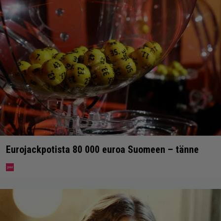
Eurojackpotista 80 000 euroa Suomeen – tänne