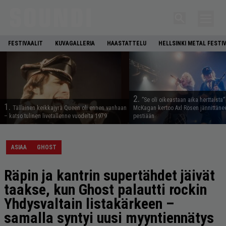
FESTIVAALIT
KUVAGALLERIA
HAASTATTELU
HELLSINKI METAL FESTI
2.
”Se oli oikeastaan aika herttaista”
1.
Tällainen keikkajyrä Queen oli ennen vanhaan
McKagan kertoo Axl Rosen jännittäne
– katso tulinen livetallenne vuodelta 1979
pestiään
ASIAA
GHOST
Räpin ja kantrin supertähdet jäivät
taakse, kun Ghost palautti rockin
Yhdysvaltain listakärkeen –
samalla syntyi uusi myyntiennätys