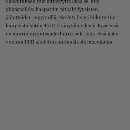
Saavutuksen merkittävyyttä lisää se, että
ykköspaikka kaapattiin pitkälti fyysisten
äänitteiden myynnillä.
Skeletá
-levyä kiikutettiin
kaupoista kotiin 44 000 vinyylin edestä. Kyseessä
on suurin myyntisaalis hard rock -genressä koko
vuonna 1991 aloitetun mittaushistorian aikana.