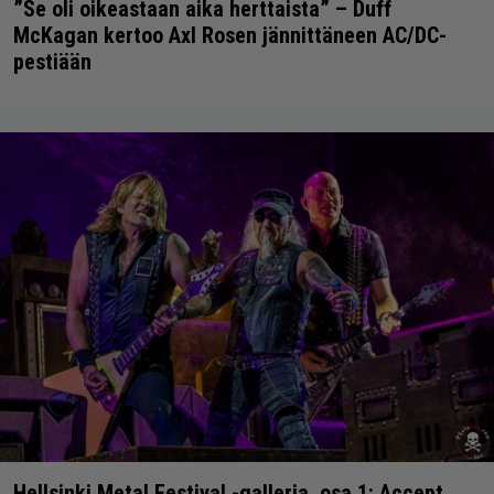
”Se oli oikeastaan aika herttaista” – Duff
McKagan kertoo Axl Rosen jännittäneen AC/DC-
pestiään
Hellsinki Metal Festival -galleria, osa 1: Accept,