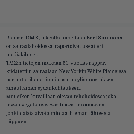
Räppäri
DMX
, oikealta nimeltään
Earl Simmons
,
on sairaalahoidossa, raportoivat useat eri
medialähteet.
TMZ
:n tietojen mukaan 50-vuotias räppäri
kiidätettiin sairaalaan New Yorkin White Plainsissa
perjantai-iltana tämän saatua yliannostuksen
aiheuttaman sydänkohtauksen.
Muusikon kuvaillaan olevan tehohoidossa joko
täysin vegetatiivisessa tilassa tai omaavan
jonkinlaista aivotoimintaa, hieman lähteestä
riippuen.