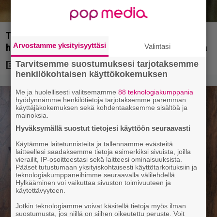
Tänän tv:ssä: Esko Salminen ja Satu Silvo tekevät
Arvostamme yksityisyyttäsi
hienot pääroolit vuoden 1984 menestyselokuvassa
Valintasi
Tarvitsemme suostumuksesi tarjotaksemme
henkilökohtaisen käyttökokemuksen
Me ja huolellisesti valitsemamme
88 teknologiakumppania
hyödynnämme henkilötietoja tarjotaksemme paremman
käyttäjäkokemuksen sekä kohdentaaksemme sisältöä ja
mainoksia.
Hyväksymällä suostut tietojesi käyttöön seuraavasti
Käytämme laitetunnisteita ja tallennamme evästeitä
laitteellesi saadaksemme tietoja esimerkiksi sivuista, joilla
vierailit, IP-osoitteestasi sekä laitteesi ominaisuuksista.
Pääset tutustumaan yksityiskohtaisesti käyttötarkoituksiin ja
teknologiakumppaneihimme seuraavalla välilehdellä.
Hylkääminen voi vaikuttaa sivuston toimivuuteen ja
käytettävyyteen.
Jotkin teknologiamme voivat käsitellä tietoja myös ilman
suostumusta, jos niillä on siihen oikeutettu peruste. Voit