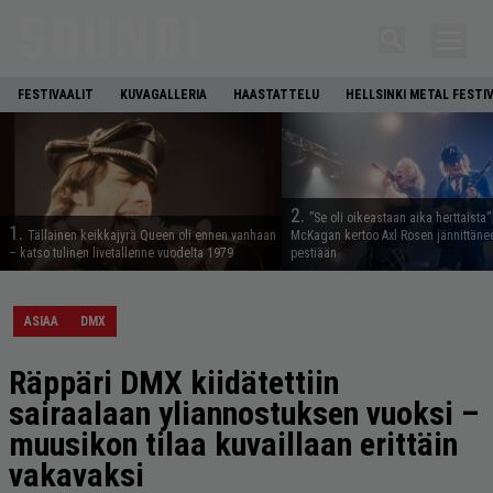
FESTIVAALIT
KUVAGALLERIA
HAASTATTELU
HELLSINKI METAL FESTI
2.
”Se oli oikeastaan aika herttaista”
1.
Tällainen keikkajyrä Queen oli ennen vanhaan
McKagan kertoo Axl Rosen jännittäne
– katso tulinen livetallenne vuodelta 1979
pestiään
ASIAA
DMX
Räppäri DMX kiidätettiin
sairaalaan yliannostuksen vuoksi –
muusikon tilaa kuvaillaan erittäin
vakavaksi