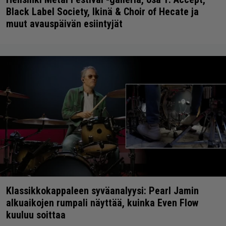
Black Label Society, Ikinä & Choir of Hecate ja
muut avauspäivän esiintyjät
Klassikkokappaleen syväanalyysi: Pearl Jamin
alkuaikojen rumpali näyttää, kuinka Even Flow
kuuluu soittaa