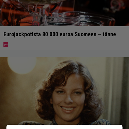
Eurojackpotista 80 000 euroa Suomeen – tänne