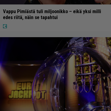
Vappu Pimiästä tuli miljoonikko – eikä yksi milli
edes riitä, näin se tapahtui