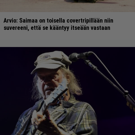
Arvio: Saimaa on toisella covertripillään niin
suvereeni, että se kääntyy itseään vastaan