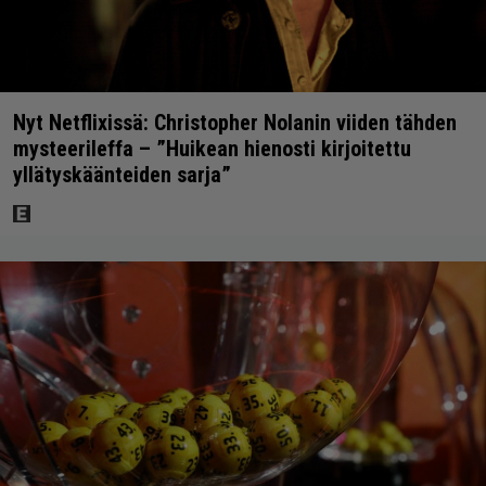
Nyt Netflixissä: Christopher Nolanin viiden tähden
mysteerileffa – ”Huikean hienosti kirjoitettu
yllätyskäänteiden sarja”