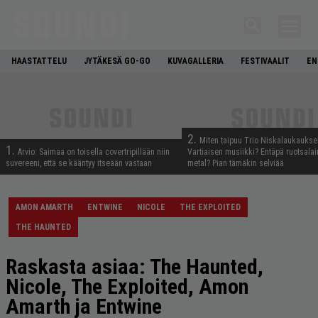
HAASTATTELU
JYTÄKESÄ GO-GO
KUVAGALLERIA
FESTIVAALIT
EN
2.
Miten taipuu Trio Niskalaukaukse
1.
Arvio: Saimaa on toisella covertripillään niin
Vartiaisen musiikki? Entäpä ruotsala
suvereeni, että se kääntyy itseään vastaan
metal? Pian tämäkin selviää
AMON AMARTH
ENTWINE
NICOLE
THE EXPLOITED
THE HAUNTED
Raskasta asiaa: The Haunted,
Nicole, The Exploited, Amon
Amarth ja Entwine