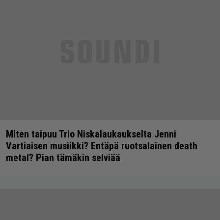
Miten taipuu Trio Niskalaukaukselta Jenni
Vartiaisen musiikki? Entäpä ruotsalainen death
metal? Pian tämäkin selviää