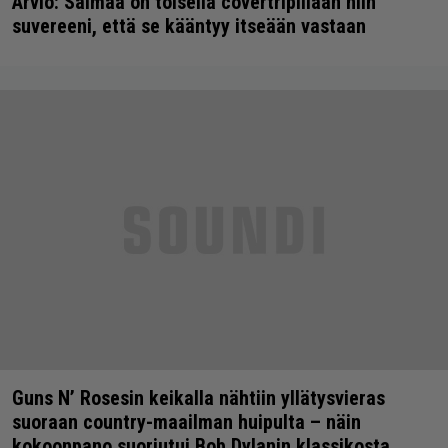
Arvio: Saimaa on toisella covertripillään niin
suvereeni, että se kääntyy itseään vastaan
Guns N’ Rosesin keikalla nähtiin yllätysvieras
suoraan country-maailman huipulta – näin
kokoonpano suoriutui Bob Dylanin klassikosta