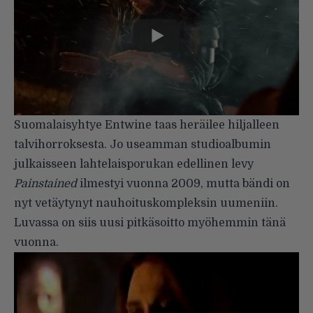
Suomalaisyhtye Entwine taas heräilee hiljalleen
talvihorroksesta. Jo useamman studioalbumin
julkaisseen lahtelaisporukan edellinen levy
Painstained
ilmestyi vuonna 2009, mutta bändi on
nyt vetäytynyt nauhoituskompleksin uumeniin.
Luvassa on siis uusi pitkäsoitto myöhemmin tänä
vuonna.