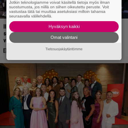
Jotkin teknologiamme voivat käsitellä tietoja myös ilman
suostumusta, jos niillä on siihen oikeutettu peruste. Voit
vastustaa tätä tai muuttaa asetuksiasi milloin tahansa
seuraavalla välilehdellä.
Illalla tv:ssä: Jörn Donner selitti mistä Uunon
Hyväksyn kaikki
suosio johtuu – tuolloinen elokuva tosin tienasi
Omat valintani
vain 9000 markkaa
Tietosuojakäytäntömme