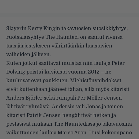
Slayerin Kerry Kingin takavuosien suosikkiyhtye,
ruotsalaisyhtye The Haunted, on saanut rivinsä
taas järjestykseen vähintäänkin haastavien
vaiheiden jälkeen.
Kuten jotkut saattavat muistaa niin laulaja Peter
Dolving poistui kuvioista vuonna 2012 – ne
kuuluisat ovet paukkuen. Miehistönvaihdokset
eivät kuitenkaan jääneet tähän, sillä myös kitaristi
Anders Björler sekä rumpali Per Möller Jensen
lähtivät ryhmästä. Andersin veli Jonas ja toinen
kitaristi Patrik Jensen hengähtivät hetken ja
pestasivat mukaan The Hauntedissa jo takavuosina
vaikuttaneen laulaja Marco Aron. Uusi kokoonpano