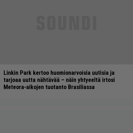
Linkin Park kertoo huomionarvoisia uutisia ja
tarjoaa uutta nähtävää – näin yhtyeeltä irtosi
Meteora-aikojen tuotanto Brasiliassa