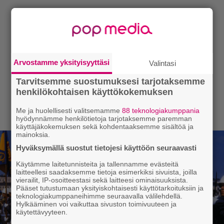
Arvostamme yksityisyyttäsi
Valintasi
Tarvitsemme suostumuksesi tarjotaksemme
henkilökohtaisen käyttökokemuksen
Me ja huolellisesti valitsemamme
88 teknologiakumppania
hyödynnämme henkilötietoja tarjotaksemme paremman
käyttäjäkokemuksen sekä kohdentaaksemme sisältöä ja
mainoksia.
Hyväksymällä suostut tietojesi käyttöön seuraavasti
Käytämme laitetunnisteita ja tallennamme evästeitä
laitteellesi saadaksemme tietoja esimerkiksi sivuista, joilla
vierailit, IP-osoitteestasi sekä laitteesi ominaisuuksista.
Pääset tutustumaan yksityiskohtaisesti käyttötarkoituksiin ja
teknologiakumppaneihimme seuraavalla välilehdellä.
Hylkääminen voi vaikuttaa sivuston toimivuuteen ja
käytettävyyteen.