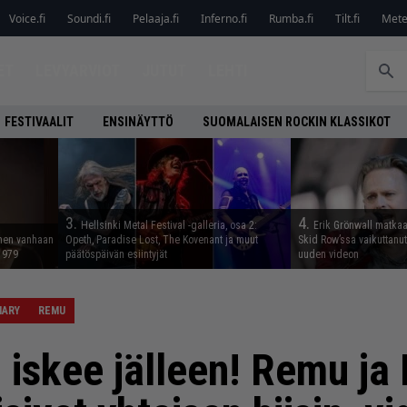
Voice.fi
Soundi.fi
Pelaaja.fi
Inferno.fi
Rumba.fi
Tilt.fi
Metel
ET
LEVYARVIOT
JUTUT
LEHTI
FESTIVAALIT
ENSINÄYTTÖ
SUOMALAISEN ROCKIN KLASSIKOT
3.
4.
Hellsinki Metal Festival -galleria, osa 2:
Erik Grönwall matkaa
nnen vanhaan
Opeth, Paradise Lost, The Kovenant ja muut
Skid Row’ssa vaikuttanut 
 1979
päätöspäivän esiintyjät
uuden videon
MARY
REMU
iskee jälleen! Remu ja