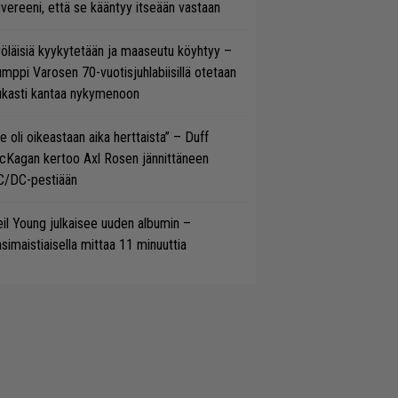
vereeni, että se kääntyy itseään vastaan
öläisiä kyykytetään ja maaseutu köyhtyy –
mppi Varosen 70-vuotisjuhlabiisillä otetaan
ukasti kantaa nykymenoon
e oli oikeastaan aika herttaista” – Duff
cKagan kertoo Axl Rosen jännittäneen
C/DC-pestiään
il Young julkaisee uuden albumin –
simaistiaisella mittaa 11 minuuttia