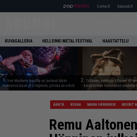
Como.fi
Episodi.fi
ETUSIVU
UUTIS
KUVAGALLERIA
HELLSINKI METAL FESTIVAL
HAASTATTELU
1.
2.
Iron Maidenin keulilla on laulanut tähän
Tällainen keikkajyrä Queen oli e
mennessä tasan yksi legenda, julistaa ex-solisti
– katso tulinen livetallenne vuodelta
ÄÄNTÄ
KUVAA
MARIA HÄNNINEN
MOUNT 
Remu Aaltonen 