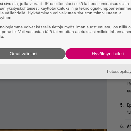
i sivuista, joilla vierailit, IP-osoitteestasi sekä laitteesi ominaisuuksista
Ir
an yksityiskohtaisesti käyttötarkoituksiin ja teknologiakumppaneihimm
me
la välilehdellä. Hylkääminen voi vaikuttaa sivuston toimivuuteen ja
yyteen.
Tä
knologiamme voivat käsitellä tietoja myös ilman suostumusta, jos niillä o
u peruste. Voit vastustaa tätä tai muuttaa asetuksiasi milloin tahansa se
ka
lä.
He
Omat valintani
Hyväksyn kaikki
Pa
pä
Tietosuojak
Er
Ro
u
Ep
tu
Ar