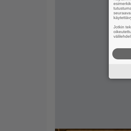
esimerkiks
tutustuma
seuraaval
käytettäv
Jotkin te
oikeutett
välilehdel