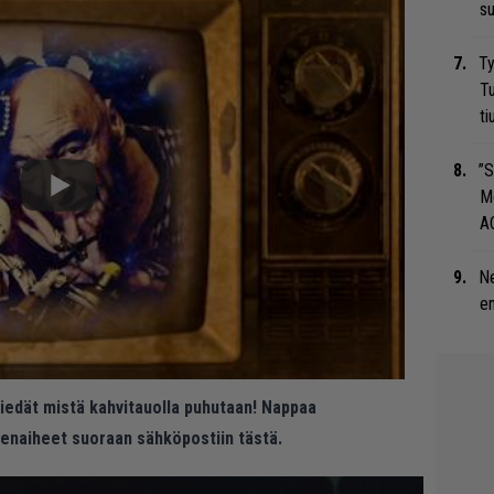
su
Ty
Tu
ti
”S
M
A
Ne
en
 tiedät mistä kahvitauolla puhutaan! Nappaa
eenaiheet suoraan sähköpostiin tästä.