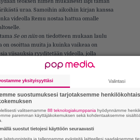
käydään teoksen nimen mukaisesti läpi tämän
rikästä uraa. Samoihin aikoihin kirjan kanssa
onka videolla Remu nostaa hattua omalle
ltoselle.
ttama
Se on niin
on tiedotteen mukaan laulu
a on osoittaa muita ja kuinka vaikeaa on
isia viisauksia ryyditetään videolla, jolla
’n’roll-tanssin Suomen mestaruuden voittanut
 elävästi lapsuudestaan ne hetket, kun hän
ta tanssiharjoituksia – ne loivat pohjan sille
vostamme yksityisyyttäsi
Valintasi
t Remun matkassa koko hänen uransa ajan”,
semme suostumuksesi tarjotaksemme henkilökohtai
ökokemuksen
isen tähdittämä yhtye Mount Mary. Orkesterin
lellisesti valitsemamme
88 teknologiakumppania
hyödynnämme henkilö
kitarat), Jukka Jylli (basso) ja Otto Haapanen
semme paremman käyttäjäkokemuksen sekä kohdentaaksemme sisältöä
a.
eita tanssimuuveja sisältävä uutuusvideo
ällä suostut tietojesi käyttöön seuraavasti
laitetunnisteita ja tallennamme evästeitä laitteellesi saadaksemme tie