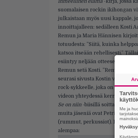
ihmeellinen elämä
-kirja, jossa 
suomalaisen rockin ikihongan vä
julkaistaan myös uusi kappale, j
innoittajalleen: sedälleen Kosti Aa
Remun ja Maria Hännisen kirjoi
totuudesta: ”Siitä, kuinka helppo
katsoa itseään rehellisesti.” Tälla
esiintyy neljään otteeseen rock
Remun setä Kosti. ”Remu muistaa
seurasi sivusta Kostin vauhdikkai
Ar
rock-sykkeelle, joka on kulkenu
Tarvit
videon yhteydessä kerrotaan.
käytt
Se on niin
-biisillä soittaa Hänn
Me ja huo
muita jäseniä ovat Petri Majuri (
tarjotak
mainoksi
(rummut, perkussiot). Katso kom
Hyväksym
alempaa:
Käytämme 