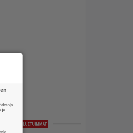
sen
tietoja
 ja
LUETUIMMAT
toja