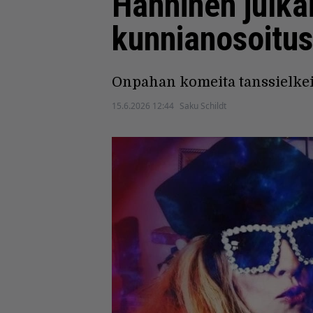
Hänninen julkai
kunnianosoitus
Onpahan komeita tanssielkeit
15.6.2026 12:44
Saku Schildt