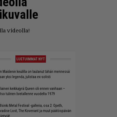
deolla
ikuvalle
la videolla!
LUETUIMMAT NYT
on Maidenin keulilla on laulanut tähän mennessä
san yksi legenda, julistaa ex-solisti
llainen keikkajyrä Queen oli ennen vanhaan –
tso tulinen livetallenne vuodelta 1979
llsinki Metal Festival -galleria, osa 2: Opeth,
radise Lost, The Kovenant ja muut päätöspäivän
iintyjät