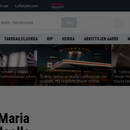
i.net
Leffatykki.com
Etsi
KIRJAUDU
TARKKAILULUOKKA
RIP
KEIKKA
ARKISTOJEN AARRE
M
6.
 hornaan ja takaisin –
Työläis
5.
ruotsalaislaulaja julkaisi
Arvio: Saimaa on toisella covertripillään niin
Tumppi Varo
suvereeni, että se kääntyy itseään vastaan
tiukasti k
 Maria