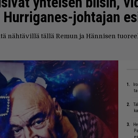
sivat yhteisen biisin, vi
 Hurriganes-johtajan es
ä nähtävillä tällä Remun ja Hännisen tuoreel
Ir
ta
Tä
ka
He
Pa
es