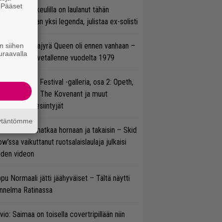
. Pääset
on Maidenin keulilla on laulanut tähän
e
nnessä tasan yksi legenda, julistaa ex-solisti
llainen keikkajyrä Queen oli ennen vanhaan –
n siihen
uraavalla
tso tulinen livetallenne vuodelta 1979
llsinki Metal Festival -galleria, osa 2: Opeth,
radise Lost, The Kovenant ja muut
ätöspäivän esiintyjät
äytäntömme
ik Grönwall matkaa hornaan ja takaisin – Skid
w’ssa vaikuttanut ruotsalaislaulaja julkaisi
uden videon
pu Normaali jätti jäähyväiset – Tältä näytti
nnelma Ratinassa
vio: Saimaa on toisella covertripillään niin