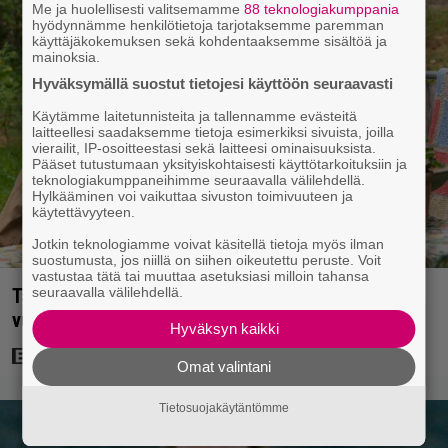
Me ja huolellisesti valitsemamme
88 teknologiakumppania
hyödynnämme henkilötietoja tarjotaksemme paremman
käyttäjäkokemuksen sekä kohdentaaksemme sisältöä ja
mainoksia.
Hyväksymällä suostut tietojesi käyttöön seuraavasti
Käytämme laitetunnisteita ja tallennamme evästeitä
laitteellesi saadaksemme tietoja esimerkiksi sivuista, joilla
vierailit, IP-osoitteestasi sekä laitteesi ominaisuuksista.
Pääset tutustumaan yksityiskohtaisesti käyttötarkoituksiin ja
teknologiakumppaneihimme seuraavalla välilehdellä.
Hylkääminen voi vaikuttaa sivuston toimivuuteen ja
käytettävyyteen.
Jotkin teknologiamme voivat käsitellä tietoja myös ilman
suostumusta, jos niillä on siihen oikeutettu peruste. Voit
vastustaa tätä tai muuttaa asetuksiasi milloin tahansa
seuraavalla välilehdellä.
Tänään tv:ssä: Koskettava kotimainen elokuva
vuodelta 2020 – ”Tehty isolla sydämellä”
Hyväksyn kaikki
Omat valintani
Tietosuojakäytäntömme