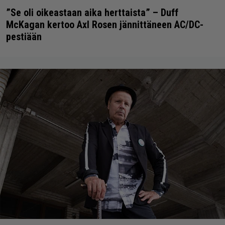
”Se oli oikeastaan aika herttaista” – Duff
McKagan kertoo Axl Rosen jännittäneen AC/DC-
pestiään