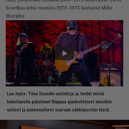
Hall, yhtyeessä vuosina 1969–1970 kitaroinut Steve
Scorfina sekä vuosina 1973–1975 laulanut Mike
Murphy.
Lue myös:
Tilaa Soundin uutiskirje ja tiedät mistä
kahvitauolla puhutaan! Nappaa ajankohtaiset musiikin
uutiset ja puheenaiheet suoraan sähköpostiin tästä.