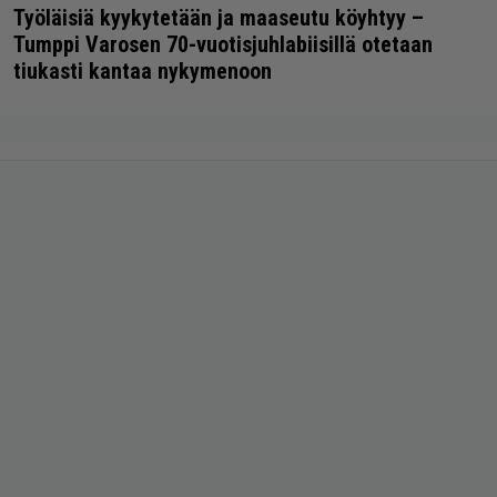
Työläisiä kyykytetään ja maaseutu köyhtyy –
Tumppi Varosen 70-vuotisjuhlabiisillä otetaan
tiukasti kantaa nykymenoon