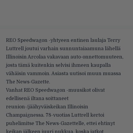
REO Speedwagon -yhtyeen entinen laulaja Terry
Luttrell joutui varhain sunnuntaiaamuna lähellä
Illinoisin Arcolaa vakavaan auto-onnettomuuteen,
josta tämä kuitenkin selvisi ihmeen kaupalla
vähäisin vammoin. Asiasta uutisoi muun muassa
The News-Gazette
.
Vanhat REO Speedwagon -muusikot olivat
edellisenä iltana soittaneet
reunion-/jäähyväiskeikan Illinoisin
Champaignessa. 78-vuotias Luttrell kertoi
puhelimitse The News-Gazettelle, ettei ehtinyt
keikan jälkeen juuri nukkua, koska jatkot