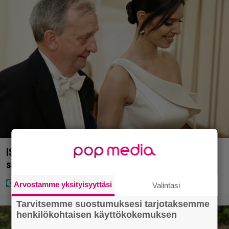
IS: Hjalliksen ja Jasminen häissä suomalainen
supertähti
Arvostamme yksityisyyttäsi
Valintasi
Tarvitsemme suostumuksesi tarjotaksemme
henkilökohtaisen käyttökokemuksen