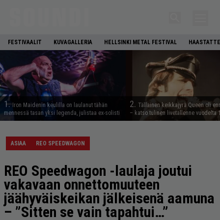
FESTIVAALIT
KUVAGALLERIA
HELLSINKI METAL FESTIVAL
HAASTATTE
1.
2.
Iron Maidenin keulilla on laulanut tähän
Tällainen keikkajyrä Queen oli e
mennessä tasan yksi legenda, julistaa ex-solisti
– katso tulinen livetallenne vuodelta
ASIAA
REO SPEEDWAGON
REO Speedwagon -laulaja joutui
vakavaan onnettomuuteen
jäähyväiskeikan jälkeisenä aamuna
– ”Sitten se vain tapahtui…”